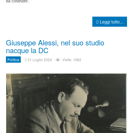
da costruire.
Leggi tutto...
Giuseppe Alessi, nel suo studio
nacque la DC
Politica
21 Luglio 2024
Visite: 1982