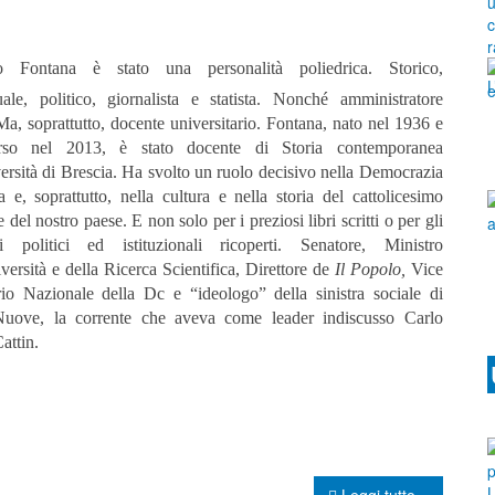
o Fontana è stato una personalità poliedrica. Storico,
tuale, politico, giornalista e statista. Nonché amministratore
Ma, soprattutto, docente universitario. Fontana, nato nel 1936 e
rso nel 2013, è stato docente di Storia contemporanea
ersità di Brescia. Ha svolto un ruolo decisivo nella Democrazia
a e, soprattutto, nella cultura e nella storia del cattolicesimo
 del nostro paese. E non solo per i preziosi libri scritti o per gli
hi politici ed istituzionali ricoperti. Senatore, Ministro
versità e della Ricerca Scientifica, Direttore de
Il Popolo,
Vice
rio Nazionale della Dc e “ideologo” della sinistra sociale di
uove, la corrente che aveva come leader indiscusso Carlo
attin.
Leggi tutto...