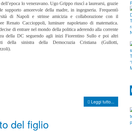
 dell’epoca lo veneravano. Ugo Grippo riuscì a laurearsi, grazie
de supporto amorevole della madre, in ingegneria. Frequentò
rsità di Napoli e strinse amicizia e collaborazione con il
ore Renato Caccioppoli, luminare napoletano di matematica.
ecise di entrare nel mondo della politica aderendo alla corrente
stra della DC seguendo agli inizi Fiorentino Sullo e poi altri
ti della sinistra della Democrazia Cristiana (Gullotti,
zoli).
Leggi tutto...
o del figlio