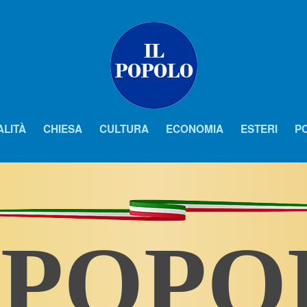
ALITÀ
CHIESA
CULTURA
ECONOMIA
ESTERI
PO
 POP