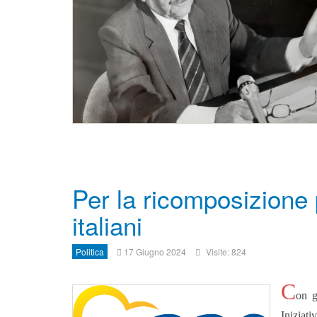
Per la ricomposizione 
italiani
Politica
17 Giugno 2024
Visite: 824
C
on g
Iniziati