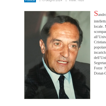
S
andr
intellet
locale. 
scompa
all’Univ
Cristian
popolare
incaric
dell’Uni
Segreta
Forze N
Donat-C