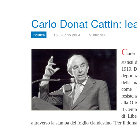
Carlo Donat Cattin: lea
Politica
15 Giugno 2024
Visite: 920
C
arlo 
statisti
1919, D
deporta
della m
come “
resiste
alla Ol
il Cent
di Libe
attraverso la stampa del foglio clandestino “Per Il doma