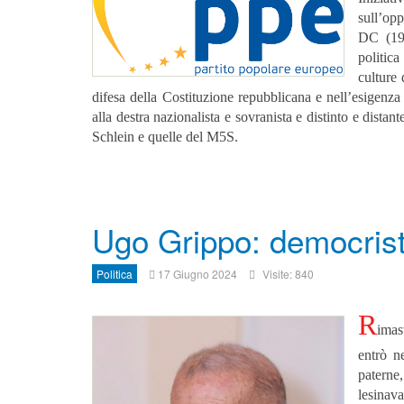
sull’opp
DC (199
politica
culture 
difesa della Costituzione repubblicana e nell’esigenza 
alla destra nazionalista e sovranista e distinto e distant
Schlein e quelle del M5S.
Ugo Grippo: democris
Politica
17 Giugno 2024
Visite: 840
R
imas
entrò n
paterne,
lesinav