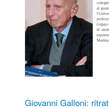
colleghi
al gran
l’Unive
profess
Grippo d
di sini
esponen
Martinaz
Giovanni Galloni: ritratt