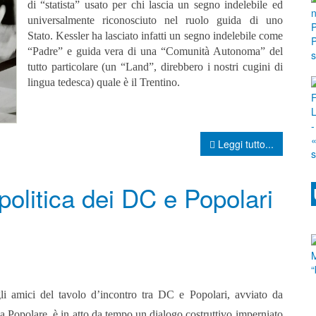
di “statista” usato per chi lascia un segno indelebile ed
universalmente riconosciuto nel ruolo guida di uno
Stato.
Kessler ha lasciato infatti un segno indelebile come
“Padre” e guida vera di una “Comunità Autonoma” del
tutto particolare (un “Land”, direbbero i nostri cugini di
lingua tedesca) quale è il Trentino.
Leggi tutto...
politica dei DC e Popolari
li amici del tavolo d’incontro tra DC e Popolari, avviato da
va Popolare, è in atto da tempo un dialogo costruttivo imperniato