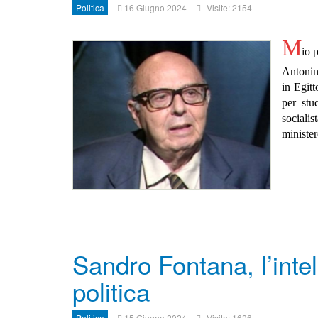
Politica
16 Giugno 2024
Visite: 2154
M
io 
Antonin
in Egitt
per stu
socialis
minister
Sandro Fontana, l’intel
politica
Politica
15 Giugno 2024
Visite: 1626