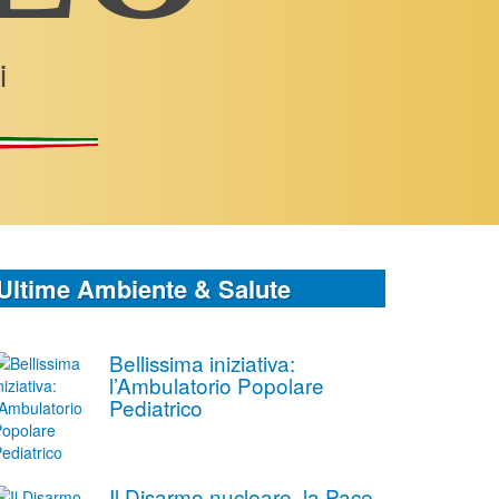
i
Ultime Ambiente & Salute
Bellissima iniziativa:
l’Ambulatorio Popolare
Pediatrico
Il Disarmo nucleare, la Pace