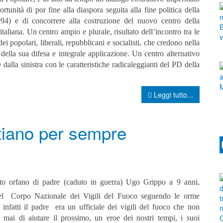
ortunità di por fine alla diaspora seguita alla fine politica della
4) e di concorrere alla costruzione del nuovo centro della
 italiana. Un centro ampio e plurale, risultato dell’incontro tra le
dei popolari, liberali, repubblicani e socialisti, che credono nella
della sua difesa e integrale applicazione. Un centro alternativo
e dalla sinistra con le caratteristiche radicaleggianti del PD della
Leggi tutto...
tiano per sempre
to orfano di padre (caduto in guerra) Ugo Grippo a 9 anni,
el Corpo Nazionale dei Vigili del Fuoco seguendo le orme
 infatti il padre era un ufficiale dei vigili del fuoco che non
a mai di aiutare il prossimo, un eroe dei nostri tempi, i suoi