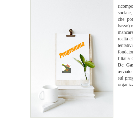
ricompo
sociale
che po
basso) 
mancare
realtà c
tentati
fondato
l’Itali
De Gas
avviat
sul pro
organizz