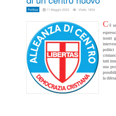
Politica
11 Maggio 2022
Visite: 1804
C
’è u
espress
nostri g
interve
politic
cristian
tutti in
una pro
possibil
la difes