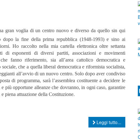
na gran voglia di un centro nuovo e diverso da quello sin qui
o dopo la fine della prima repubblica (1948-1993) e sino ai
iorni. Ho raccolto nella mia cartella elettronica oltre settanta
nti di esponenti di diversi partiti, associazioni e movimenti
i che fanno riferimento, sia all’area cattolico democratica e
o sociale, che a quella liberal democratica e riformista socialista,
neggianti all’avvio di un nuovo centro.
Solo dopo aver condiviso
posta di programma, sarà l’assemblea costituente a decidere le
i e più opportune alleanze che dovranno, in ogni caso, garantire
a e piena attuazione della Costituzione.
Leggi tutto...