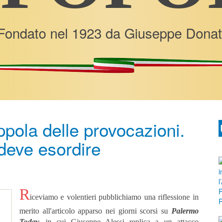
Fondato nel 1923 da Giuseppe Donat
pola delle provocazioni.
deve esordire
R
iceviamo e volentieri pubblichiamo una riflessione in
merito all'articolo apparso nei giorni scorsi su
Palermo
Today,
in cui Giuseppe Alessi replica a un attacco