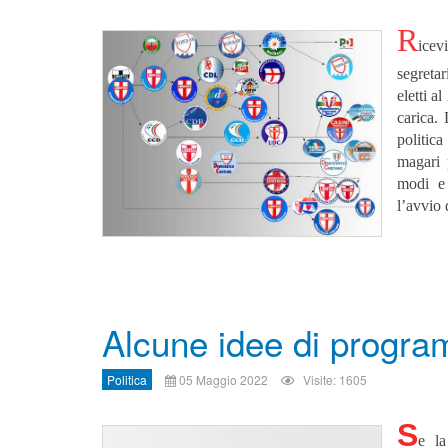
R
icev
segreta
eletti a
carica. 
politica
magari 
modi e 
l’avvio 
Alcune idee di progr
Politica
05 Maggio 2022
Visite: 1605
S
e la