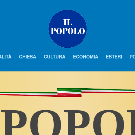
ALITÀ
CHIESA
CULTURA
ECONOMIA
ESTERI
PO
 POP