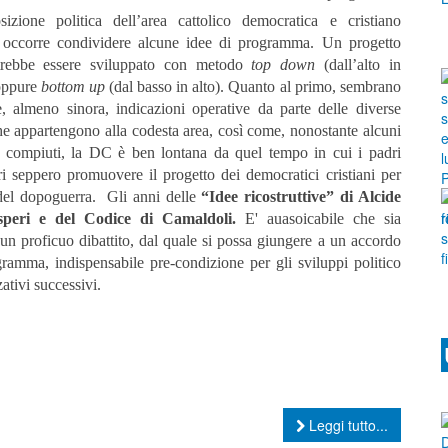
sizione politica dell’area cattolico democratica e cristiano
, occorre condividere alcune idee di programma. Un progetto
trebbe essere sviluppato con metodo
top down
(dall’alto in
oppure
bottom up
(dal basso in alto). Quanto al primo, sembrano
, almeno sinora, indicazioni operative da parte delle diverse
he appartengono alla codesta area, così come, nonostante alcuni
vi compiuti, la DC è ben lontana da quel tempo in cui i padri
ri seppero promuovere il progetto dei democratici cristiani per
a del dopoguerra. Gli anni delle
“Idee ricostruttive” di Alcide
peri e del Codice di Camaldoli.
E' auasoicabile che sia
o
un proficuo dibattito, dal quale si possa giungere a un accordo
gramma, indispensabile pre-condizione per gli sviluppi politico
ativi successivi.
Leggi tutto...