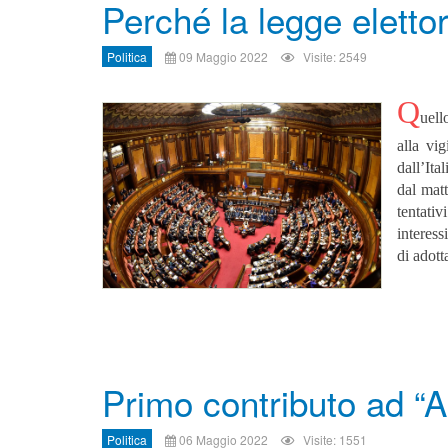
Perché la legge eletto
Politica
09 Maggio 2022
Visite: 2549
Q
uell
alla vig
dall’Ita
dal matt
tentativ
interes
di adott
Primo contributo ad “
Politica
06 Maggio 2022
Visite: 1551