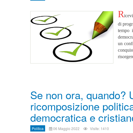
R
icev
di pro
tempo i
democrat
un confr
conquis
risorger
Se non ora, quando? U
ricomposizione politica
democratica e cristian
Politica
06 Maggio 2022
Visite: 1410