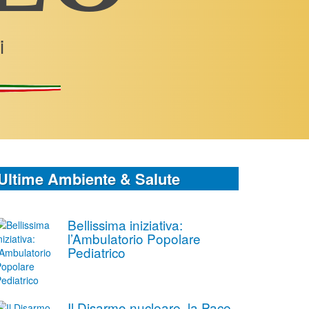
i
Ultime Ambiente & Salute
Bellissima iniziativa:
l’Ambulatorio Popolare
Pediatrico
Il Disarmo nucleare, la Pace