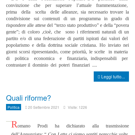
convinzione che per superare l’attuale frammentazione,
prima della scelta delle alleanze, sia necessario trovare la
condivisione sui contenuti di un programma in grado di
rispondere alle attese del “terzo stato produttivo” e della “povera
gente”; di coloro ,cioè, che sono i riferimenti naturali di un
partito e/o di una federazione di partiti ispirati dai valori del
popolarismo e della dottrina sociale cristiana.
Ho inviato nei
giorni scorsi ripresentando, come priorità, le scelte in materia
di politica economica e finanziaria, indispensabili per
contrastare il dominio dei poteri finanziari ....
Leggi tutto...
Quali riforme?
Politica
20 Settembre 2021
Visite: 1226
R
omano Prodi ha dichiarato alla trasmissione
dell’Annunziata: “
Con Letta ci siamo sentiti parecchie volte.