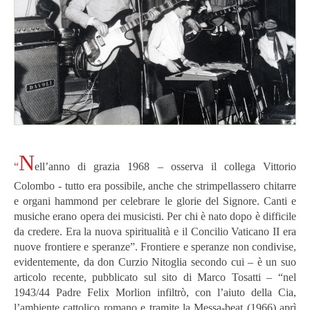
N
“
ell’anno di grazia 1968 – osserva il collega Vittorio
Colombo - tutto era possibile, anche che strimpellassero chitarre
e organi hammond per celebrare le glorie del Signore. Canti e
musiche erano opera dei musicisti. Per chi è nato dopo è difficile
da credere. Era la nuova spiritualità e il Concilio Vaticano II era
nuove frontiere e speranze”. Frontiere e speranze non condivise,
evidentemente, da don Curzio Nitoglia secondo cui – è un suo
articolo recente, pubblicato sul sito di Marco Tosatti – “nel
1943/44 Padre Felix Morlion infiltrò, con l’aiuto della Cia,
l’ambiente cattolico romano e tramite la Messa-beat (1966) aprì