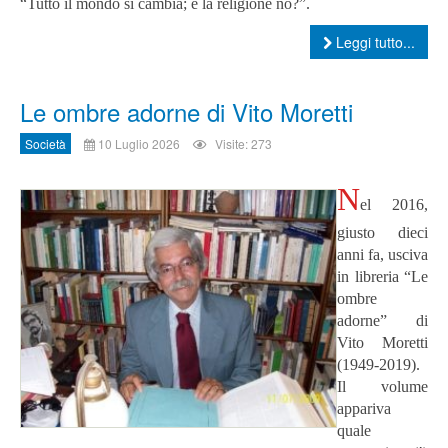
“Tutto il mondo si cambia; e la religione no?”.
Leggi tutto...
Le ombre adorne di Vito Moretti
Società
10 Luglio 2026
Visite: 273
N
el 2016,
giusto dieci
anni fa, usciva
in libreria “Le
ombre
adorne” di
Vito Moretti
(1949-2019).
Il volume
appariva
quale