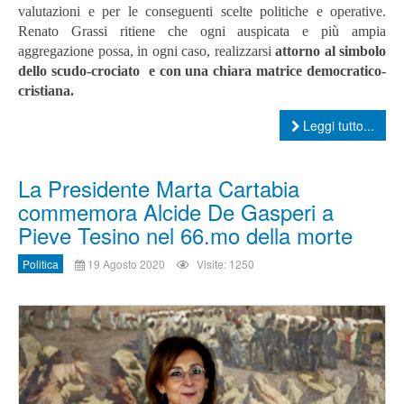
valutazioni e per le conseguenti scelte politiche e operative.
Renato Grassi ritiene che ogni auspicata e più ampia
aggregazione possa, in ogni caso, realizzarsi
attorno al simbolo
dello scudo-crociato e con una chiara matrice democratico-
cristiana.
Leggi tutto...
La Presidente Marta Cartabia
commemora Alcide De Gasperi a
Pieve Tesino nel 66.mo della morte
Politica
19 Agosto 2020
Visite: 1250