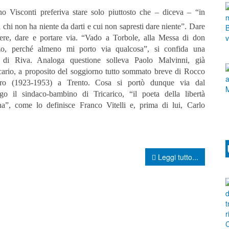
no Visconti preferiva stare solo piuttosto che – diceva – “in
chi non ha niente da darti e cui non sapresti dare niente”. Dare
ere, dare e portare via. “Vado a Torbole, alla Messa di don
o, perché almeno mi porto via qualcosa”, si confida una
 di Riva. Analoga questione solleva Paolo Malvinni, già
ecario, a proposito del soggiorno tutto sommato breve di Rocco
laro (1923-1953) a Trento. Cosa si portò dunque via dal
go il sindaco-bambino di Tricarico, “il poeta della libertà
na”, come lo definisce Franco Vitelli e, prima di lui, Carlo
Leggi tutto...
g