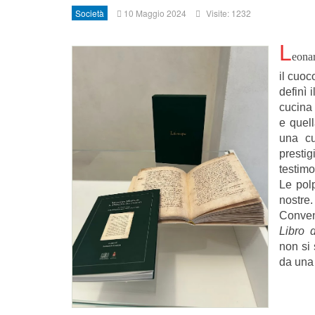
Società
10 Maggio 2024
Visite: 1232
L
eona
il cuoc
definì 
cucina 
e quel
una cu
presti
testimo
Le polp
nostre
Convent
Libro 
non si 
da una 