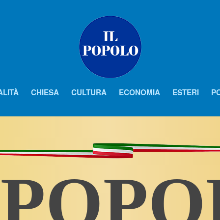
ALITÀ
CHIESA
CULTURA
ECONOMIA
ESTERI
PO
 POP