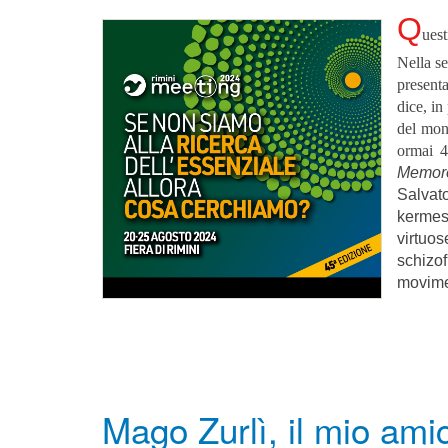
Q
uest
Nella se
present
dice, in
del mon
ormai 4
Memor
Salvat
kermes
virtuo
schizof
movimen
Mago Zurlì, il mio am