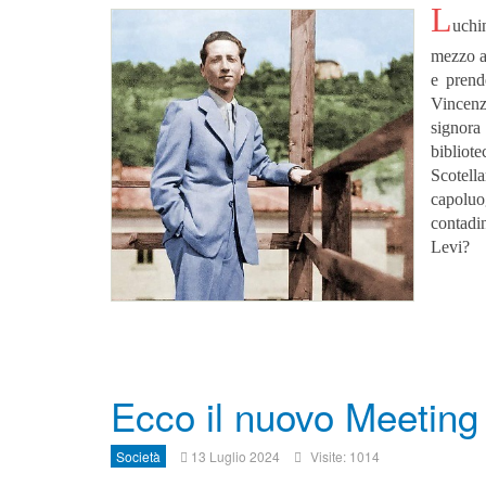
L
uchi
mezzo a 
e prend
Vincenz
signora
bibliot
Scotel
capoluo
contadi
Levi?
Ecco il nuovo Meetin
Società
13 Luglio 2024
Visite: 1014