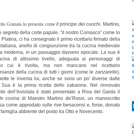
rdo Granata lo presenta come
il principe dei cuochi
. Martino,
o segreto della corte papale, “il nostro Comasco” come lo
il Platina, ci ha consegnato il primo ricettario firmato della
italiana, anello di congiunzione tra la cucina medievale
la moderna, in un passaggio davvero epocale. La sua è
cina di altissimo livello, adeguata ai personaggi di
gio cui è rivolta, ma non mancano nel ricettario
nianze della cucina di tutti i giorni (come le
zanzarelle
).
ette le inventa lui, anche se sono un po’ diverse dalle
. Sua è la prima ricetta dello zabaione. Nel rinnovato
o dell’Inviolata è stato presentato a Riva del Garda il
de cosina
di Maestro Martino de’Rossi, un manoscritto
sa come approdato sulle rive benacensi e, forse, donato
famiglia abbiente del posto tra Otto e Novecento.