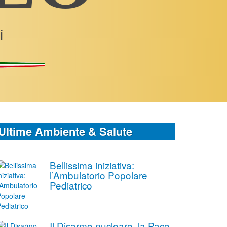
i
Ultime Ambiente & Salute
Bellissima iniziativa:
l’Ambulatorio Popolare
Pediatrico
Il Disarmo nucleare, la Pace