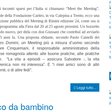
i incontri sparsi per l’Italia si chiamano “Meet the Meeting”.
de della Fondazione Caritro, in via Calepina a Trento, ecco una
azione pubblica del Meeting di Rimini edizione 24, come ora si
 programma alla Fiera dal 20 al 25 agosto prossimi. Un bozzetto
do nuovo, per dirla con don Giussani che contribuì ad avviarlo
5 anni fa. Una proposta sfidante, secondo Paolo Cainelli dei
es Domini
, un Meeting più a misura d’uomo secondo
ore Cinquemani, il responsabile amministrativo della
se romagnola attento alle buone pratiche, alle pratiche
se. “La vita a episodi – assicura Salvatore -, la vita
renica non mi interessa”. E “i miei amici sono di altri
ti, o di altre fedi”.
Leggi tutto...
ico da bambino