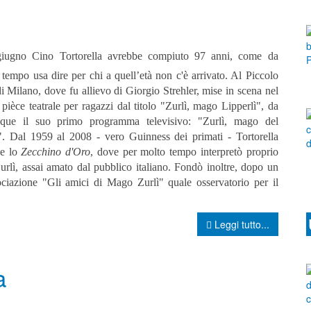
giugno Cino Tortorella avrebbe compiuto 97 anni, come da
tempo usa dire per chi a quell’età non c'è arrivato. Al Piccolo
i Milano, dove fu allievo di Giorgio Strehler, mise in scena nel
pièce teatrale per ragazzi dal titolo "Zurlì, mago Lipperlì", da
que il suo primo programma televisivo: "Zurlì, mago del
". Dal 1959 al 2008 - vero Guinness dei primati - Tortorella
se lo
Zecchino d'Oro
, dove per molto tempo interpretò proprio
rlì, assai amato dal pubblico italiano. Fondò inoltre, dopo un
ociazione "Gli amici di Mago Zurlì" quale osservatorio per il
Leggi tutto...
a