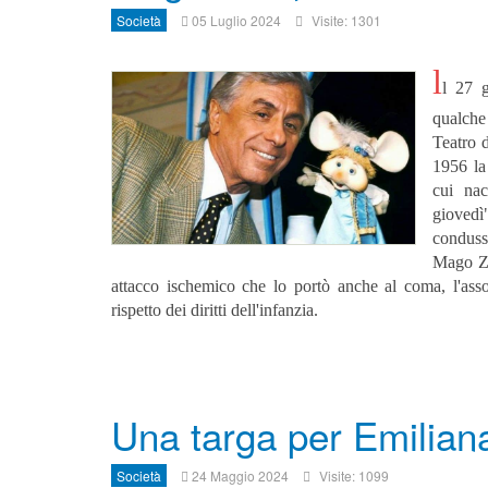
Società
05 Luglio 2024
Visite: 1301
l
l 27 
qualche 
Teatro d
1956 la 
cui nac
giovedì
condus
Mago Zu
attacco ischemico che lo portò anche al coma, l'ass
rispetto dei diritti dell'infanzia.
Una targa per Emilian
Società
24 Maggio 2024
Visite: 1099