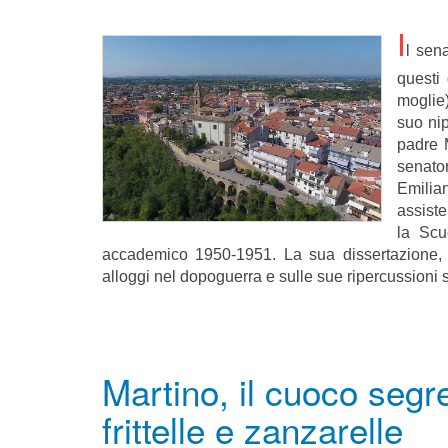
I
l sen
questi 
moglie
suo nip
padre M
senato
Emilian
assiste
la Scu
accademico 1950-1951. La sua dissertazione, p
alloggi nel dopoguerra e sulle sue ripercussioni s
Martino, il cuoco segr
frittelle e zanzarelle