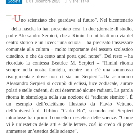
Società
01 Dicembre 2023
Visite: 1140
U
“
no scienziato che guardava al futuro”. Nel bicentenario
della nascita lo han presentato così, in due giornate di studio,
padre Alessandro Serpieri, che a Rimini ha intitolati una via del
centro storico e un liceo: “una scuola – ha precisato l’assessore
comunale alla cultura – molto importante del tessuto scolastico
cittadino, e che da cento anni porta quel nome”. Del resto – ha
ricordato la contessa Beatrice M. Serpieri – “Rimini ritorna
sempre nella nostra famiglia, mentre non c’è una sommossa
risorgimentale dove non ci sia un Serpieri”...
Da astronomo
Alessandro Serpieri si occupò di eclissi, luce zodiacale, aurore
polari e stelle cadenti, di cui determinò alcune radianti. La parola
ritorna in sismologia nella sua nozione di “radiante sismico”. È
un esempio dell’eclettismo illustrato da Flavio Vetrano,
dell’università di Urbino “Carlo Bo”, secondo cui Serpieri
introdusse tra i primi il concetto di estetica delle scienze. “Come
vi è un’estetica delle arti e delle lettere, così io credo di poter
ammettere un’estetica delle scienze”.