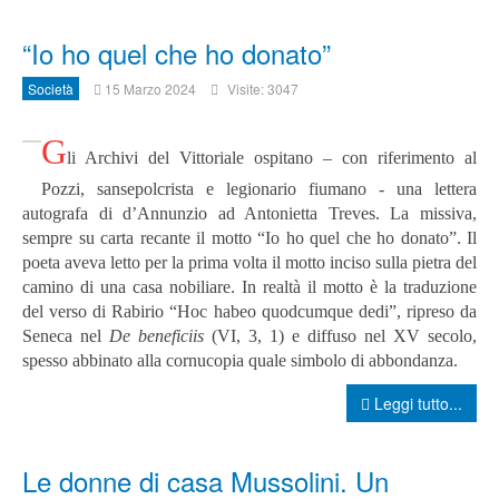
“Io ho quel che ho donato”
Società
15 Marzo 2024
Visite: 3047
G
li Archivi del Vittoriale ospitano – con riferimento al
Pozzi, sansepolcrista e legionario fiumano - una lettera
autografa di d’Annunzio ad Antonietta Treves. La missiva,
sempre su carta recante il motto “Io ho quel che ho donato”. Il
poeta aveva letto per la prima volta il motto inciso sulla pietra del
camino di una casa nobiliare. In realtà il motto è la traduzione
del verso di Rabirio “Hoc habeo quodcumque dedi”, ripreso da
Seneca nel
De beneficiis
(VI, 3, 1) e diffuso nel XV secolo,
spesso abbinato alla cornucopia quale simbolo di abbondanza.
Leggi tutto...
Le donne di casa Mussolini. Un