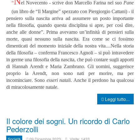
N
“
el Novecento - scrive don Marcello Farina nel suo
Pane
(un libro de “Il Margine” spezzato con Piergiorgio Cattani) - il
pensiero sulla nascita arriva ad assumere un posto importante
nella filosofia, quando questa disciplina si apre, per così dire,
anche alle donne”. Prima avevamo un’infinità di pensieri sulla
morte, quasi nessuno sulla nascita. Era come se ci fossimo
dimenticati del momento iniziale della nostra vita....
Nella storia
della filosofia – conferma Francesco Agnoli – si può intravedere
in germe una filosofia della nascita, che può contare sugli apporti
di Hannah Arendt e Maria Zambrano. Gli uomini, suggerisce
proprio la Arendt, non sono nati per morire, ma per
incominciare. Sono
esseri natali
. Anche il perdono ha qualcosa
di miracolosamente natale.
Leggi tutto...
Il colore dei sogni. Un ricordo di Carlo
Pederzolli
Società
09 Dicembre 2023
Visite: 1433