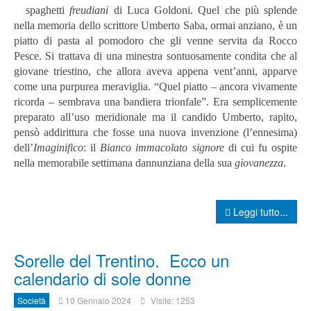
spaghetti
freudiani
di Luca Goldoni. Quel che più splende
nella memoria dello scrittore Umberto Saba, ormai anziano, è un
piatto di pasta al pomodoro che gli venne servita da Rocco
Pesce. Si trattava di una minestra sontuosamente condita che al
giovane triestino, che allora aveva appena vent’anni, apparve
come una purpurea meraviglia. “Quel piatto – ancora vivamente
ricorda – sembrava una bandiera trionfale”. Era semplicemente
preparato all’uso meridionale ma il candido Umberto, rapito,
pensò addirittura che fosse una nuova invenzione (l’ennesima)
dell’
Imaginifico
: il
Bianco immacolato signore
di cui fu ospite
nella memorabile settimana dannunziana della sua
giovanezza
.
Leggi tutto...
Sorelle del Trentino. Ecco un
calendario di sole donne
Società
10 Gennaio 2024
Visite: 1253