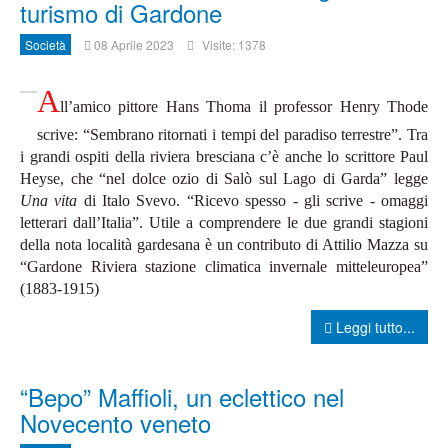
turismo di Gardone
Società
08 Aprile 2023
Visite: 1378
A
ll’amico pittore Hans Thoma il professor Henry Thode
scrive: “Sembrano ritornati i tempi del paradiso terrestre”. Tra
i grandi ospiti della riviera bresciana c’è anche lo scrittore Paul
Heyse, che “nel dolce ozio di Salò sul Lago di Garda” legge
Una vita
di Italo Svevo. “Ricevo spesso - gli scrive - omaggi
letterari dall’Italia”.
Utile a comprendere le due grandi stagioni
della nota località gardesana è un contributo di Attilio Mazza su
“Gardone Riviera stazione climatica invernale mitteleuropea”
(1883-1915)
Leggi tutto...
“Bepo” Maffioli, un eclettico nel
Novecento veneto