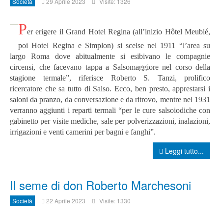
Società
29 Aprile 2023
Visite: 1326
P
er erigere il Grand Hotel Regina (all’inizio Hôtel Meublé,
poi Hotel Regina e Simplon) si scelse nel 1911 “l’area su
largo Roma dove abitualmente si esibivano le compagnie
circensi, che facevano tappa a Salsomaggiore nel corso della
stagione termale”, riferisce Roberto S. Tanzi, prolifico
ricercatore che sa tutto di Salso. Ecco, ben presto, apprestarsi i
saloni da pranzo, da conversazione e da ritrovo, mentre nel 1931
verranno aggiunti i reparti termali “per le cure salsoiodiche con
gabinetto per visite mediche, sale per polverizzazioni, inalazioni,
irrigazioni e venti camerini per bagni e fanghi”.
Leggi tutto...
Il seme di don Roberto Marchesoni
Società
22 Aprile 2023
Visite: 1330