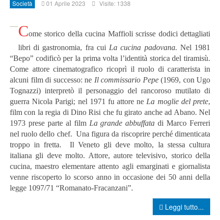
Società
01 Aprile 2023
Visite: 1338
C
ome storico della cucina Maffioli scrisse dodici dettagliati
libri di gastronomia, fra cui
La cucina padovana.
Nel 1981
“Bepo” codificò per la prima volta l’identità storica del tiramisù.
Come attore cinematografico ricoprì il ruolo di caratterista in
alcuni film di successo: ne
Il commissario Pepe
(1969, con Ugo
Tognazzi) interpretò il personaggio del rancoroso mutilato di
guerra Nicola Parigi; nel 1971 fu attore ne
La moglie del prete
,
film con la regia di Dino Risi che fu girato anche ad Abano. Nel
1973 prese parte al film
La grande abbuffata
di Marco Ferreri
nel ruolo dello chef.
Una figura da riscoprire perché dimenticata
troppo in fretta. Il Veneto gli deve molto, la stessa cultura
italiana gli deve molto. Attore, autore televisivo, storico della
cucina, maestro elementare attento agli emarginati e giornalista
venne riscoperto lo scorso anno in occasione dei 50 anni della
legge 1097/71 “Romanato-Fracanzani”.
Leggi tutto...