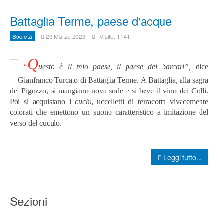
Battaglia Terme, paese d'acque
Società
26 Marzo 2023
Visite: 1141
Q
“
uesto è il mio paese, il paese dei
barcari
”,
dice
Gianfranco Turcato di Battaglia Terme.
A Battaglia, alla sagra
del Pigozzo, si mangiano uova sode e si beve il vino dei Colli.
Poi si acquistano i
cuchi
, uccelletti di terracotta vivacemente
colorati che emettono un suono caratteristico a imitazione del
verso del cuculo.
Leggi tutto...
Sezioni