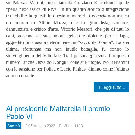
su Palazzo Martini, presentato da Graziano Riccadonna quale
“perla neoclassica di Riva” in un quadro storico d’integrazione
tra nobili e borghesi.
In questo numero di
Judicaria
non manca
un ricordo di Attilio Mazza, che fu giornalista, scrittore,
dannunzista e critico d'arte. Vittorio Messori, che più di tutti lo
capì, accenna al suo amore geloso e dolente per il lago,
aggredito fin quasi a determinare un “sacco del Garda”. La sua
ultima, sfortunata ma non inutile battaglia, fu contro lo
stravolgimento del Vittoriale.
Tra i personaggi evocati in questo
numero, anche Osvaldo Dongilli colle sue utopie, Ivo Bertamini
con la passione per l’oliva e Lucio Pinkus, dipinto come l’ultimo
arameo errante.
Leggi tutto...
Al presidente Mattarella il premio
Paolo VI
Società
05 Maggio 2023
Visite: 1133