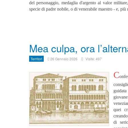
del personaggio, medaglia d'argento al valor militar
specie di padre nobile, o di venerabile maestro - e, pi
Mea culpa, ora l’alter
Territori
26 Gennaio 2026
Visite: 497
C
onfe
consigl
guidata
giovan
venezia
quei cr
creando 
di ser