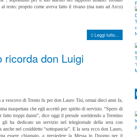
do al resto: proprio come aveva fatto il rivano (ma nato ad Arco)
Leggi tutto...
o ricorda don Luigi
a a vescovo di Trento fu per don Lauro Tisi, ormai dieci anni fa,
na inaspettata che egli accettò per spirito di servizio. “Spero di
 fatto troppi danni”, dice oggi il presule sorridendo a Trentino
 gli ha dedicato un servizio nel telegiornale della sera con
a anche nel cosiddetto “sottopancia”.
E la sera ecco don Lauro,
a essere chiamato, a presiedere la Messa in Duomo per il