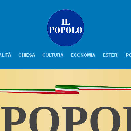
ALITÀ
CHIESA
CULTURA
ECONOMIA
ESTERI
PO
 POP