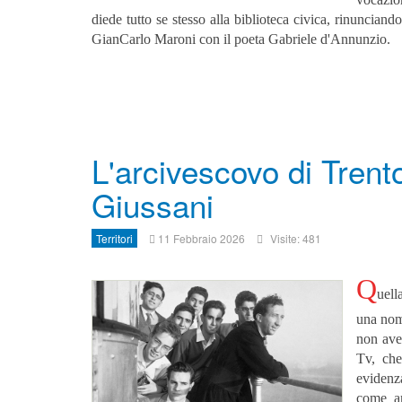
diede tutto se stesso alla biblioteca civica, rinuncian
GianCarlo Maroni con il poeta Gabriele d'Annunzio.
L'arcivescovo di Trent
Giussani
Territori
11 Febbraio 2026
Visite: 481
Q
uell
una nomi
non aver
Tv, che
evidenz
come am