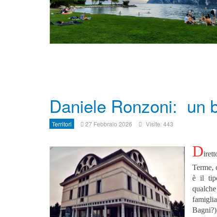
Daniele Ronzoni: un b
Territori
27 Febbraio 2026
Visite: 443
D
iret
Terme, 
è il ti
qualche
famigli
Bagni?)