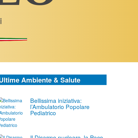
i
Ultime Ambiente & Salute
Bellissima iniziativa:
l’Ambulatorio Popolare
Pediatrico
Il Disarmo nucleare, la Pace