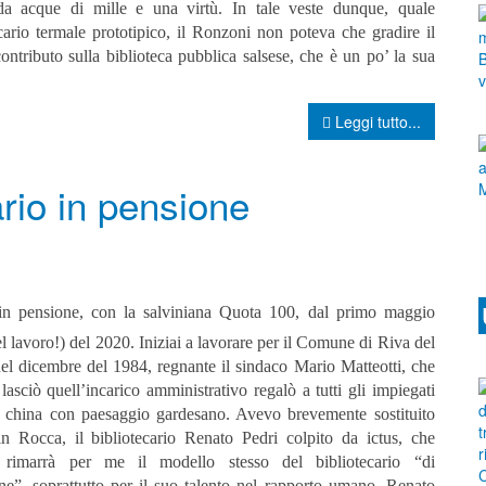
da acque di mille e una virtù. In tale veste dunque, quale
cario termale prototipico, il Ronzoni non poteva che gradire il
ontributo sulla biblioteca pubblica salsese, che è un po’ la sua
Leggi tutto...
ario in pensione
in pensione, con la salviniana Quota 100, dal primo maggio
el lavoro!) del 2020. Iniziai a lavorare per il Comune di Riva del
el dicembre del 1984, regnante il sindaco Mario Matteotti, che
asciò quell’incarico amministrativo regalò a tutti gli impiegati
 china con paesaggio gardesano. Avevo brevemente sostituito
in Rocca, il bibliotecario Renato Pedri colpito da ictus, che
 rimarrà per me il modello stesso del bibliotecario “di
ne”, soprattutto per il suo talento nel rapporto umano. Renato