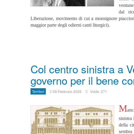
ventune
dal ri
Liberazione, movimento di cui a monsignore piacciono so
maggior parte degli odierni canti liturgici).
Col centro sinistra a 
governo per il bene c
Territori
09 Febbraio 2026
Visite: 271
M
anc
sinistra
della c
sembra 