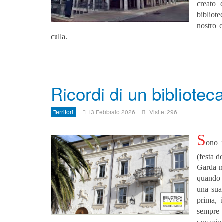
creato 
bibliote
nostro c
culla.
Ricordi di un bibliotec
Territori
13 Febbraio 2026
Visite: 296
S
ono 
(festa d
Garda n
quando l
una sua
prima, 
sempre
vocazio