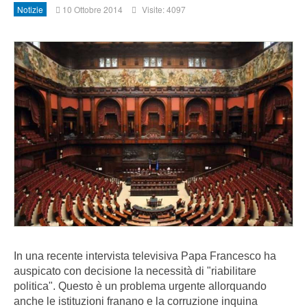
Notizie
10 Ottobre 2014
Visite: 4097
In una recente intervista televisiva Papa Francesco ha
auspicato con decisione la necessità di "riabilitare
politica". Questo è un problema urgente allorquando
anche le istituzioni franano e la corruzione inquina