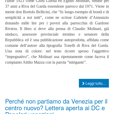
classe 1923 come Giosi Guella ed Egidio Molinari, rimase per
37 anni a Riva del Garda essendone parroco dal 1971. Viene in
mente don Bortolo Bellicini, che “fu lungo esempio di bontà e di
semplicità a noi tutti”, come ne scrisse Gabriele d’Annunzio
donando mille lire per i poveri alla parrocchia di Gardone
Riviera.
Il libro si deve alla penna di Claudio Molinari, già
sindaco, assessore provinciale trentino e senatore della
Repubblica ed è una pubblicazione autoprodotta, affidata come
costume dell’autore alla tipografia Tonelli di Riva del Garda.
Una nota di colore: nel testo ricorre spesso l’aggettivo
“impegnativo”, che Molinari usa ripetutamente come faceva il
compianto Attilio Mazza con la parola “intrigante”.
Leggi tutto...
Perché non partiamo da Venezia per il
centro nuovo? Lettera aperta ai DC e