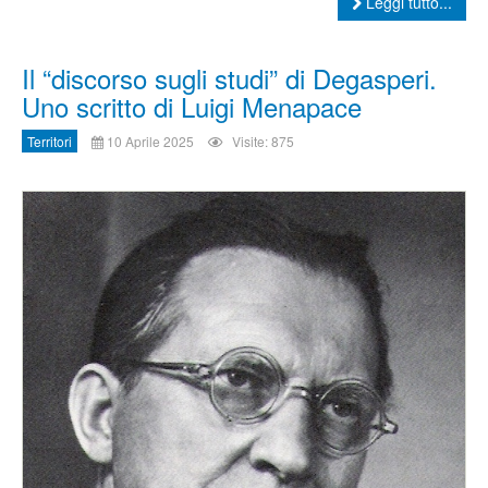
Leggi tutto...
Il “discorso sugli studi” di Degasperi.
Uno scritto di Luigi Menapace
Territori
10 Aprile 2025
Visite: 875