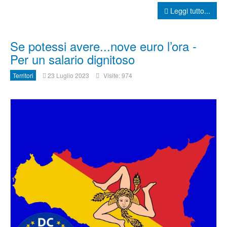
Leggi tutto...
Se potessi avere...nove euro l’ora -
Per un salario dignitoso
Territori
23 Luglio 2023
Visite: 974