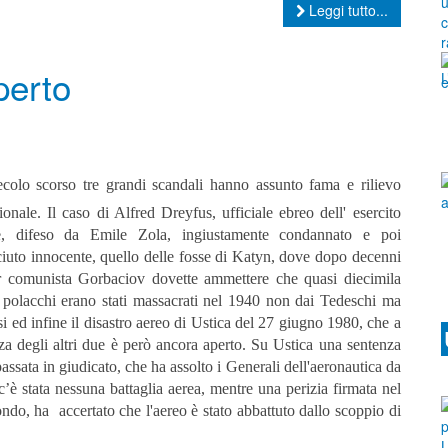
Leggi tutto...
perto
ecolo scorso tre grandi scandali hanno assunto fama e rilievo
ionale. Il caso di Alfred Dreyfus, ufficiale ebreo dell' esercito
e, difeso da Emile Zola, ingiustamente condannato e poi
ciuto innocente, quello delle fosse di Katyn, dove dopo decenni
er comunista Gorbaciov dovette ammettere che quasi diecimila
li polacchi erano stati massacrati nel 1940 non dai Tedeschi ma
i ed infine il disastro aereo di Ustica del 27 giugno 1980, che a
za degli altri due è però ancora aperto. Su Ustica una sentenza
assata in giudicato, che ha assolto i Generali dell'aeronautica da
’è stata nessuna battaglia aerea, mentre una perizia firmata nel
ndo, ha accertato che l'aereo è stato abbattuto dallo scoppio di