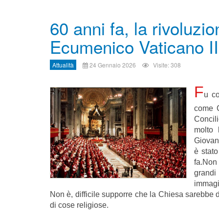
60 anni fa, la rivoluzi
Ecumenico Vaticano II
Attualità
24 Gennaio 2026
Visite: 308
F
u co
come Ch
Concil
molto 
Giovann
è stat
fa.Non 
grand
immagin
Non è, difficile supporre che la Chiesa sarebbe
di cose religiose.