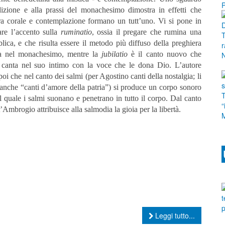
adizione e alla prassi del monachesimo dimostra in effetti che
ra corale e contemplazione formano un tutt’uno.
Vi si pone in
are l’accento sulla
ruminatio
, ossia il pregare che rumina una
blica, e che risulta essere il metodo più diffuso della preghiera
a nel monachesimo, mentre la
jubilatio
è il canto nuovo che
 canta nel suo intimo con la voce che le dona Dio.
L’autore
poi che nel canto dei salmi (per Agostino canti della nostalgia; li
anche “canti d’amore della patria”) si produce un corpo sonoro
l quale i salmi suonano e penetrano in tutto il corpo. Dal canto
’Ambrogio attribuisce alla salmodia la gioia per la libertà.
Leggi tutto...