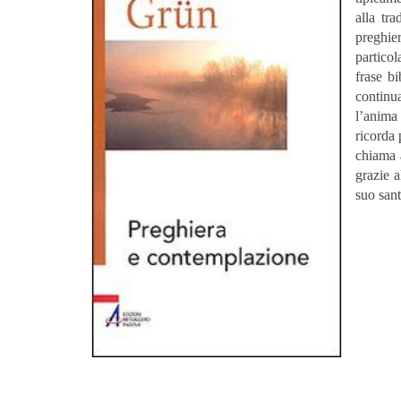
alla tr
preghie
particol
frase bi
continu
l’anima
ricorda 
chiama 
grazie a
suo sant