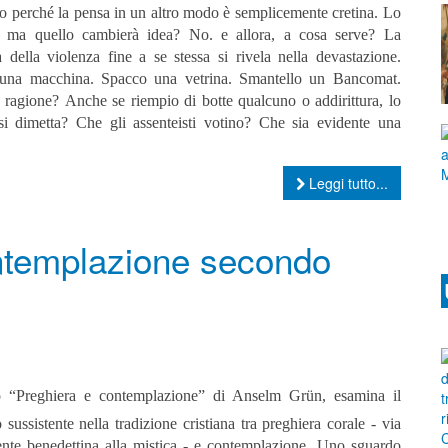
lo perché la pensa in un altro modo è semplicemente cretina. Lo
 ma quello cambierà idea? No. e allora, a cosa serve?
La
à della violenza fine a se stessa si rivela nella devastazione.
una macchina. Spacco una vetrina. Smantello un Bancomat.
 ragione?
Anche se riempio di botte qualcuno o addirittura, lo
i dimetta? Che gli assenteisti votino? Che sia evidente una
Leggi tutto...
ontemplazione secondo
ro “Preghiera e contemplazione” di Anselm Grün,
esamina il
 sussistente nella tradizione cristiana tra preghiera corale - via
ente benedettina alla mistica - e contemplazione. Uno sguardo