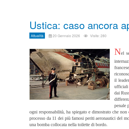
Ustica: caso ancora a
Attualità
20 Gennaio 2026
Visite: 280
N
el s
internaz
frances
riconos
il lead
ufficia
dai Russ
differen
penale p
ogni responsabilità, ha spiegato e dimostrato che non c
processo da 11 dei più famosi periti aeronautici del mo
una bomba collocata nella toilette di bordo.