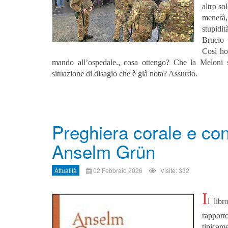
altro so
menerà,
stupidit
Brucio 
Così ho
mando all’ospedale., cosa ottengo? Che la Meloni s
situazione di disagio che è già nota? Assurdo.
Preghiera corale e c
Anselm Grün
Attualità
02 Febbraio 2026
Visite: 332
I
l lib
rapporto
tipicam