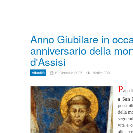
Anno Giubilare in occa
anniversario della mo
d'Assisi
Attualità
19 Gennaio 2026
Visite: 338
P
apa
a San F
possibil
della m
seguend
vita e 
alle c