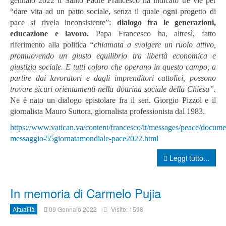
gennaio 2022 il Santo Padre Francesco ha indicato tre vie per
“dare vita ad un patto sociale, senza il quale ogni progetto di
pace si rivela inconsistente”:
dialogo fra le generazioni,
educazione e lavoro.
Papa Francesco ha, altresì, fatto
riferimento alla politica
“
chiamata a svolgere un ruolo attivo,
promuovendo un giusto equilibrio tra libertà economica e
giustizia sociale. E tutti coloro che operano in questo campo, a
partire dai lavoratori e dagli imprenditori cattolici, possono
trovare sicuri orientamenti nella dottrina sociale della Chiesa”.
Ne è nato un dialogo epistolare fra il sen. Giorgio Pizzol e il
giornalista Mauro Suttora, giornalista professionista dal 1983.
https://www.vatican.va/content/francesco/it/messages/peace/docum
messaggio-55giornatamondiale-pace2022.html
Leggi tutto...
In memoria di Carmelo Pujia
Attualità
09 Gennaio 2022
Visite: 1598