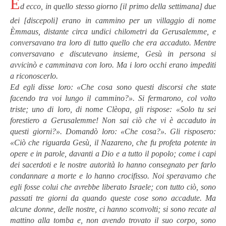
E
d ecco, in quello stesso giorno [il primo della settimana] due
dei [discepoli] erano in cammino per un villaggio di nome
Èmmaus, distante circa undici chilometri da Gerusalemme, e
conversavano tra loro di tutto quello che era accaduto. Mentre
conversavano e discutevano insieme, Gesù in persona si
avvicinò e camminava con loro. Ma i loro occhi erano impediti
a riconoscerlo.
Ed egli disse loro: «Che cosa sono questi discorsi che state
facendo tra voi lungo il cammino?». Si fermarono, col volto
triste; uno di loro, di nome Clèopa, gli rispose: «Solo tu sei
forestiero a Gerusalemme! Non sai ciò che vi è accaduto in
questi giorni?». Domandò loro: «Che cosa?». Gli risposero:
«Ciò che riguarda Gesù, il Nazareno, che fu profeta potente in
opere e in parole, davanti a Dio e a tutto il popolo; come i capi
dei sacerdoti e le nostre autorità lo hanno consegnato per farlo
condannare a morte e lo hanno crocifisso. Noi speravamo che
egli fosse colui che avrebbe liberato Israele; con tutto ciò, sono
passati tre giorni da quando queste cose sono accadute. Ma
alcune donne, delle nostre, ci hanno sconvolti; si sono recate al
mattino alla tomba e, non avendo trovato il suo corpo, sono