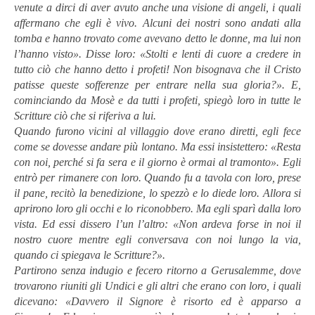
venute a dirci di aver avuto anche una visione di angeli, i quali
affermano che egli è vivo. Alcuni dei nostri sono andati alla
tomba e hanno trovato come avevano detto le donne, ma lui non
l’hanno visto». Disse loro: «Stolti e lenti di cuore a credere in
tutto ciò che hanno detto i profeti! Non bisognava che il Cristo
patisse queste sofferenze per entrare nella sua gloria?». E,
cominciando da Mosè e da tutti i profeti, spiegò loro in tutte le
Scritture ciò che si riferiva a lui.
Quando furono vicini al villaggio dove erano diretti, egli fece
come se dovesse andare più lontano. Ma essi insistettero: «Resta
con noi, perché si fa sera e il giorno è ormai al tramonto». Egli
entrò per rimanere con loro. Quando fu a tavola con loro, prese
il pane, recitò la benedizione, lo spezzò e lo diede loro. Allora si
aprirono loro gli occhi e lo riconobbero. Ma egli sparì dalla loro
vista. Ed essi dissero l’un l’altro: «Non ardeva forse in noi il
nostro cuore mentre egli conversava con noi lungo la via,
quando ci spiegava le Scritture?».
Partirono senza indugio e fecero ritorno a Gerusalemme, dove
trovarono riuniti gli Undici e gli altri che erano con loro, i quali
dicevano: «Davvero il Signore è risorto ed è apparso a