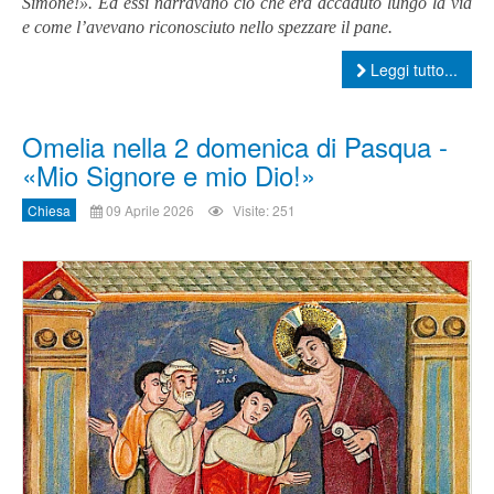
Simone!». Ed essi narravano ciò che era accaduto lungo la via
e come l’avevano riconosciuto nello spezzare il pane.
Leggi tutto...
Omelia nella 2 domenica di Pasqua -
«Mio Signore e mio Dio!»
Chiesa
09 Aprile 2026
Visite: 251