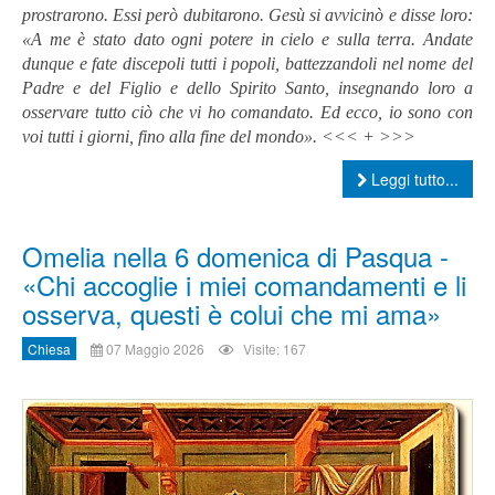
prostrarono. Essi però dubitarono. Gesù si avvicinò e disse loro:
«A me è stato dato ogni potere in cielo e sulla terra. Andate
dunque e fate discepoli tutti i popoli, battezzandoli nel nome del
Padre e del Figlio e dello Spirito Santo, insegnando loro a
osservare tutto ciò che vi ho comandato. Ed ecco, io sono con
voi tutti i giorni, fino alla fine del mondo». <<< + >>>
Leggi tutto...
Omelia nella 6 domenica di Pasqua -
«Chi accoglie i miei comandamenti e li
osserva, questi è colui che mi ama»
Chiesa
07 Maggio 2026
Visite: 167