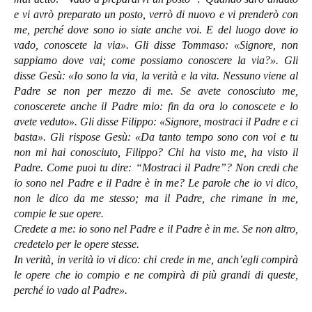
e vi avrò preparato un posto, verrò di nuovo e vi prenderò con
me, perché dove sono io siate anche voi. E del luogo dove io
vado, conoscete la via». Gli disse Tommaso: «Signore, non
sappiamo dove vai; come possiamo conoscere la via?». Gli
disse Gesù: «Io sono la via, la verità e la vita. Nessuno viene al
Padre se non per mezzo di me. Se avete conosciuto me,
conoscerete anche il Padre mio: fin da ora lo conoscete e lo
avete veduto». Gli disse Filippo: «Signore, mostraci il Padre e ci
basta». Gli rispose Gesù: «Da tanto tempo sono con voi e tu
non mi hai conosciuto, Filippo? Chi ha visto me, ha visto il
Padre. Come puoi tu dire: “Mostraci il Padre”? Non credi che
io sono nel Padre e il Padre è in me? Le parole che io vi dico,
non le dico da me stesso; ma il Padre, che rimane in me,
compie le sue opere.
Credete a me: io sono nel Padre e il Padre è in me. Se non altro,
credetelo per le opere stesse.
In verità, in verità io vi dico: chi crede in me, anch’egli compirà
le opere che io compio e ne compirà di più grandi di queste,
perché io vado al Padre».