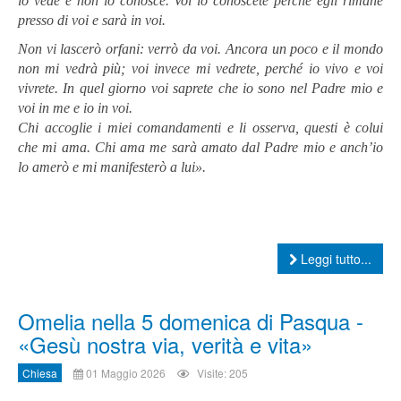
lo vede e non lo conosce. Voi lo conoscete perché egli rimane
presso di voi e sarà in voi.
Non vi lascerò orfani: verrò da voi. Ancora un poco e il mondo
non mi vedrà più; voi invece mi vedrete, perché io vivo e voi
vivrete. In quel giorno voi saprete che io sono nel Padre mio e
voi in me e io in voi.
Chi accoglie i miei comandamenti e li osserva, questi è colui
che mi ama. Chi ama me sarà amato dal Padre mio e anch’io
lo amerò e mi manifesterò a lui».
Leggi tutto...
Omelia nella 5 domenica di Pasqua -
«Gesù nostra via, verità e vita»
Chiesa
01 Maggio 2026
Visite: 205