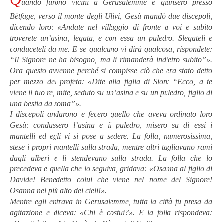
uando furono vicini a Gerusalemme e giunsero presso
Bètfage, verso il monte degli Ulivi, Gesù mandò due discepoli,
dicendo loro: «Andate nel villaggio di fronte a voi e subito
troverete un’asina, legata, e con essa un puledro. Slegateli e
conduceteli da me. E se qualcuno vi dirà qualcosa, rispondete:
“Il Signore ne ha bisogno, ma li rimanderà indietro subito”».
Ora questo avvenne perché si compisse ciò che era stato detto
per mezzo del profeta: «Dite alla figlia di Sion: “Ecco, a te
viene il tuo re, mite, seduto su un’asina e su un puledro, figlio di
una bestia da soma”».
I discepoli andarono e fecero quello che aveva ordinato loro
Gesù: condussero l’asina e il puledro, misero su di essi i
mantelli ed egli vi si pose a sedere. La folla, numerosissima,
stese i propri mantelli sulla strada, mentre altri tagliavano rami
dagli alberi e li stendevano sulla strada. La folla che lo
precedeva e quella che lo seguiva, gridava: «Osanna al figlio di
Davide! Benedetto colui che viene nel nome del Signore!
Osanna nel più alto dei cieli!».
Mentre egli entrava in Gerusalemme, tutta la città fu presa da
agitazione e diceva: «Chi è costui?». E la folla rispondeva: