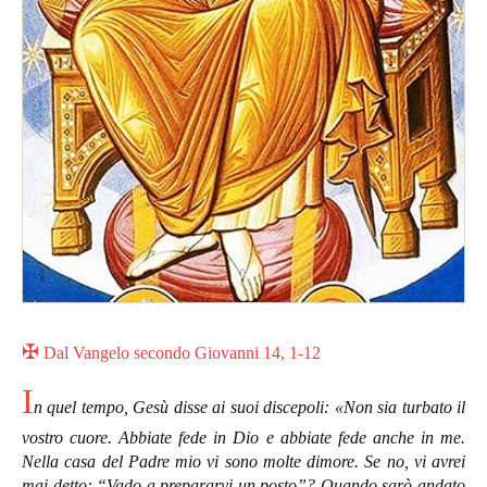
✠
Dal Vangelo secondo Giovanni 14, 1-12
I
n quel tempo, Gesù disse ai suoi discepoli: «Non sia turbato il
vostro cuore. Abbiate fede in Dio e abbiate fede anche in me.
Nella casa del Padre mio vi sono molte dimore. Se no, vi avrei
mai detto: “Vado a prepararvi un posto”? Quando sarò andato