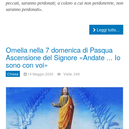
peccati, saranno perdonati; a coloro a cui non perdonerete, non
saranno perdonati».
Leggi tutto...
Omelia nella 7 domenica di Pasqua
Ascensione del Signore «Andate ... Io
sono con voi»
Chiesa
14 Maggio 2026
Visite: 249