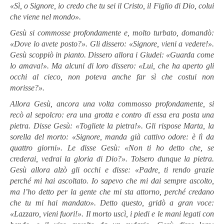
«Sì, o Signore, io credo che tu sei il Cristo, il Figlio di Dio, colui
che viene nel mondo».
Gesù si commosse profondamente e, molto turbato, domandò:
«Dove lo avete posto?». Gli dissero: «Signore, vieni a vedere!».
Gesù scoppiò in pianto. Dissero allora i Giudei: «Guarda come
lo amava!». Ma alcuni di loro dissero: «Lui, che ha aperto gli
occhi al cieco, non poteva anche far sì che costui non
morisse?».
Allora Gesù, ancora una volta commosso profondamente, si
recò al sepolcro: era una grotta e contro di essa era posta una
pietra. Disse Gesù: «Togliete la pietra!». Gli rispose Marta, la
sorella del morto: «Signore, manda già cattivo odore: è lì da
quattro giorni». Le disse Gesù: «Non ti ho detto che, se
crederai, vedrai la gloria di Dio?». Tolsero dunque la pietra.
Gesù allora alzò gli occhi e disse: «Padre, ti rendo grazie
perché mi hai ascoltato. Io sapevo che mi dai sempre ascolto,
ma l’ho detto per la gente che mi sta attorno, perché credano
che tu mi hai mandato». Detto questo, gridò a gran voce:
«Lazzaro, vieni fuori!». Il morto uscì, i piedi e le mani legati con