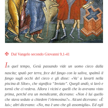
✠
Dal Vangelo secondo Giovanni 9,1-41
I
n quel tempo, Gesù passando vide un uomo cieco dalla
nascita; sputò per terra, fece del fango con la saliva, spalmò il
fango sugli occhi del cieco e gli disse: «Va’ a lavarti nella
piscina di Sìloe», che significa “Inviato”. Quegli andò, si lavò e
tornò che ci vedeva. Allora i vicini e quelli che lo avevano visto
prima, perché era un mendicante, dicevano: «Non è lui quello
che stava seduto a chiedere l’elemosina?». Alcuni dicevano: «È
lui»; altri dicevano: «No, ma è uno che gli assomiglia». Ed egli