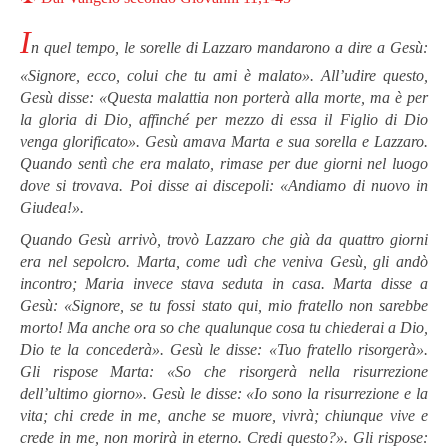
I
n quel tempo, le sorelle di Lazzaro mandarono a dire a Gesù:
«Signore, ecco, colui che tu ami è malato». All’udire questo,
Gesù disse: «Questa malattia non porterà alla morte, ma è per
la gloria di Dio, affinché per mezzo di essa il Figlio di Dio
venga glorificato». Gesù amava Marta e sua sorella e Lazzaro.
Quando sentì che era malato, rimase per due giorni nel luogo
dove si trovava. Poi disse ai discepoli: «Andiamo di nuovo in
Giudea!».
Quando Gesù arrivò, trovò Lazzaro che già da quattro giorni
era nel sepolcro. Marta, come udì che veniva Gesù, gli andò
incontro; Maria invece stava seduta in casa. Marta disse a
Gesù: «Signore, se tu fossi stato qui, mio fratello non sarebbe
morto! Ma anche ora so che qualunque cosa tu chiederai a Dio,
Dio te la concederà». Gesù le disse: «Tuo fratello risorgerà».
Gli rispose Marta: «So che risorgerà nella risurrezione
dell’ultimo giorno». Gesù le disse: «Io sono la risurrezione e la
vita; chi crede in me, anche se muore, vivrà; chiunque vive e
crede in me, non morirà in eterno. Credi questo?». Gli rispose: