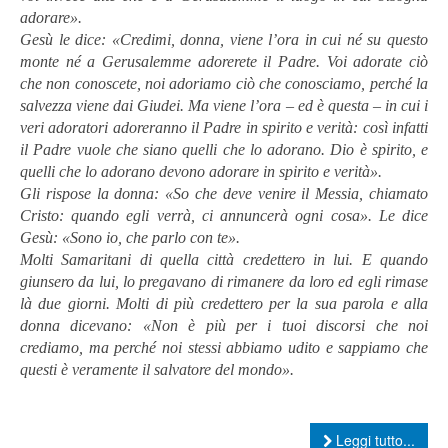
adorare».
Gesù le dice: «Credimi, donna, viene l’ora in cui né su questo
monte né a Gerusalemme adorerete il Padre. Voi adorate ciò
che non conoscete, noi adoriamo ciò che conosciamo, perché la
salvezza viene dai Giudei. Ma viene l’ora – ed è questa – in cui i
veri adoratori adoreranno il Padre in spirito e verità: così infatti
il Padre vuole che siano quelli che lo adorano. Dio è spirito, e
quelli che lo adorano devono adorare in spirito e verità».
Gli rispose la donna: «So che deve venire il Messia, chiamato
Cristo: quando egli verrà, ci annuncerà ogni cosa». Le dice
Gesù: «Sono io, che parlo con te».
Molti Samaritani di quella città credettero in lui. E quando
giunsero da lui, lo pregavano di rimanere da loro ed egli rimase
là due giorni. Molti di più credettero per la sua parola e alla
donna dicevano: «Non è più per i tuoi discorsi che noi
crediamo, ma perché noi stessi abbiamo udito e sappiamo che
questi è veramente il salvatore del mondo».
Leggi tutto...