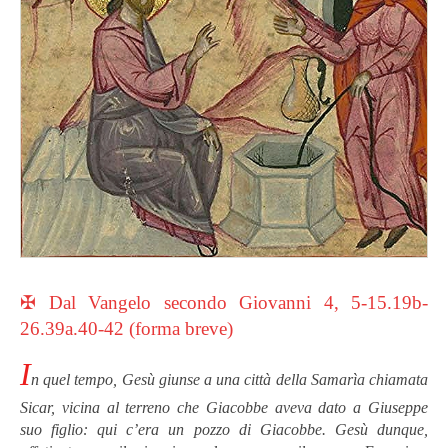
✠ Dal Vangelo secondo Giovanni 4, 5-15.19b-
26.39a.40-42 (forma breve)
I
n quel tempo, Gesù giunse a una città della Samarìa chiamata
Sicar, vicina al terreno che Giacobbe aveva dato a Giuseppe
suo figlio: qui c’era un pozzo di Giacobbe. Gesù dunque,