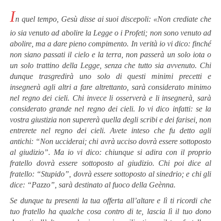
I
n quel tempo, Gesù disse ai suoi discepoli: «Non crediate che
io sia venuto ad abolire la Legge o i Profeti; non sono venuto ad
abolire, ma a dare pieno compimento. In verità io vi dico: finché
non siano passati il cielo e la terra, non passerà un solo iota o
un solo trattino della Legge, senza che tutto sia avvenuto. Chi
dunque trasgredirà uno solo di questi minimi precetti e
insegnerà agli altri a fare altrettanto, sarà considerato minimo
nel regno dei cieli. Chi invece li osserverà e li insegnerà, sarà
considerato grande nel regno dei cieli. Io vi dico infatti: se la
vostra giustizia non supererà quella degli scribi e dei farisei, non
entrerete nel regno dei cieli. Avete inteso che fu detto agli
antichi: “Non ucciderai; chi avrà ucciso dovrà essere sottoposto
al giudizio”. Ma io vi dico: chiunque si adira con il proprio
fratello dovrà essere sottoposto al giudizio. Chi poi dice al
fratello: “Stupido”, dovrà essere sottoposto al sinedrio; e chi gli
dice: “Pazzo”, sarà destinato al fuoco della Geènna.
Se dunque tu presenti la tua offerta all’altare e lì ti ricordi che
tuo fratello ha qualche cosa contro di te, lascia lì il tuo dono