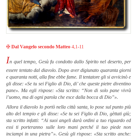
✠
Dal Vangelo secondo Matteo
4,1-11
I
n quel tempo, Gesù fu condotto dallo Spirito nel deserto, per
essere tentato dal diavolo. Dopo aver digiunato quaranta giorni
e quaranta notti, alla fine ebbe fame. Il tentatore gli si avvicinò e
gli disse: «Se tu sei Figlio di Dio, di’ che queste pietre diventino
pane». Ma egli rispose: «Sta scritto: “Non di solo pane vivrà
l’uomo, ma di ogni parola che esce dalla bocca di Dio”».
Allora il diavolo lo portò nella città santa, lo pose sul punto più
alto del tempio e gli disse: «Se tu sei Figlio di Dio, gèttati giù;
sta scritto infatti: “Ai suoi angeli darà ordini a tuo riguardo ed
essi ti porteranno sulle loro mani perché il tuo piede non
inciampi in una pietra”». Gesù gli rispose: «Sta scritto anche: