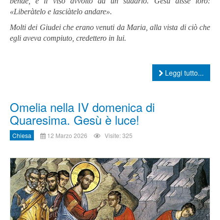
bende, e il viso avvolto da un sudario. Gesù disse loro:
«Liberàtelo e lasciàtelo andare».
Molti dei Giudei che erano venuti da Maria, alla vista di ciò che
egli aveva compiuto, credettero in lui.
Leggi tutto...
Omelia nella IV domenica di
Quaresima. Gesù è luce!
Chiesa
12 Marzo 2026
Visite: 325