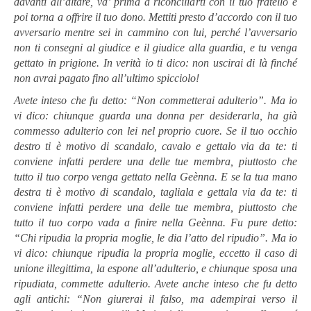
davanti all’altare, va’ prima a riconciliarti con il tuo fratello e
poi torna a offrire il tuo dono. Mettiti presto d’accordo con il tuo
avversario mentre sei in cammino con lui, perché l’avversario
non ti consegni al giudice e il giudice alla guardia, e tu venga
gettato in prigione. In verità io ti dico: non uscirai di là finché
non avrai pagato fino all’ultimo spicciolo!
Avete inteso che fu detto: “Non commetterai adulterio”. Ma io
vi dico: chiunque guarda una donna per desiderarla, ha già
commesso adulterio con lei nel proprio cuore. Se il tuo occhio
destro ti è motivo di scandalo, cavalo e gettalo via da te: ti
conviene infatti perdere una delle tue membra, piuttosto che
tutto il tuo corpo venga gettato nella Geènna. E se la tua mano
destra ti è motivo di scandalo, tagliala e gettala via da te: ti
conviene infatti perdere una delle tue membra, piuttosto che
tutto il tuo corpo vada a finire nella Geènna. Fu pure detto:
“Chi ripudia la propria moglie, le dia l’atto del ripudio”. Ma io
vi dico: chiunque ripudia la propria moglie, eccetto il caso di
unione illegittima, la espone all’adulterio, e chiunque sposa una
ripudiata, commette adulterio. Avete anche inteso che fu detto
agli antichi: “Non giurerai il falso, ma adempirai verso il