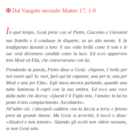
✠
Dal Vangelo secondo Matteo 17, 1-9
I
n quel tempo, Gesù prese con sé Pietro, Giacomo e Giovanni
suo fratello e li condusse in disparte, su un alto monte. E fu
trasfigurato davanti a loro: il suo volto brillò come il sole e le
sue vesti divennero candide come la luce. Ed ecco apparvero
loro Mosè ed Elia, che conversavano con lui.
Prendendo la parola, Pietro disse a Gesù: «Signore, è bello per
noi essere qui! Se vuoi, farò qui tre capanne, una per te, una per
Mosè e una per Elia». Egli stava ancora parlando, quando una
nube luminosa li coprì con la sua ombra. Ed ecco una voce
dalla nube che diceva: «Questi è il Figlio mio, l’amato: in lui ho
posto il mio compiacimento. Ascoltatelo».
All’udire ciò, i discepoli caddero con la faccia a terra e furono
presi da grande timore. Ma Gesù si avvicinò, li toccò e disse:
«Alzatevi e non temete». Alzando gli occhi non videro nessuno,
se non Gesù solo.