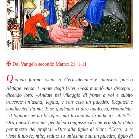
✠
Dal Vangelo secondo Matteo 21, 1-11
Q
uando furono vicini a Gerusalemme e giunsero presso
Bètfage, verso il monte degli Ulivi, Gesù mandò due discepoli,
dicendo loro: «Andate nel villaggio di fronte a voi e subito
troverete un’asina, legata, e con essa un puledro. Slegateli e
conduceteli da me. E se qualcuno vi dirà qualcosa, rispondete:
“Il Signore ne ha bisogno, ma li rimanderà indietro subito”».
Ora questo avvenne perché si compisse ciò che era stato detto
per mezzo del profeta: «Dite alla figlia di Sion: “Ecco, a te
viene il tuo re, mite, seduto su un’asina e su un puledro, figlio di