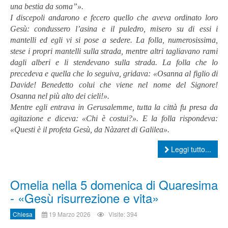
una bestia da soma”».
I discepoli andarono e fecero quello che aveva ordinato loro
Gesù: condussero l’asina e il puledro, misero su di essi i
mantelli ed egli vi si pose a sedere. La folla, numerosissima,
stese i propri mantelli sulla strada, mentre altri tagliavano rami
dagli alberi e li stendevano sulla strada. La folla che lo
precedeva e quella che lo seguiva, gridava: «Osanna al figlio di
Davide! Benedetto colui che viene nel nome del Signore!
Osanna nel più alto dei cieli!».
Mentre egli entrava in Gerusalemme, tutta la città fu presa da
agitazione e diceva: «Chi è costui?». E la folla rispondeva:
«Questi è il profeta Gesù, da Nàzaret di Galilea».
Leggi tutto...
Omelia nella 5 domenica di Quaresima
- «Gesù risurrezione e vita»
Chiesa
19 Marzo 2026
Visite: 394