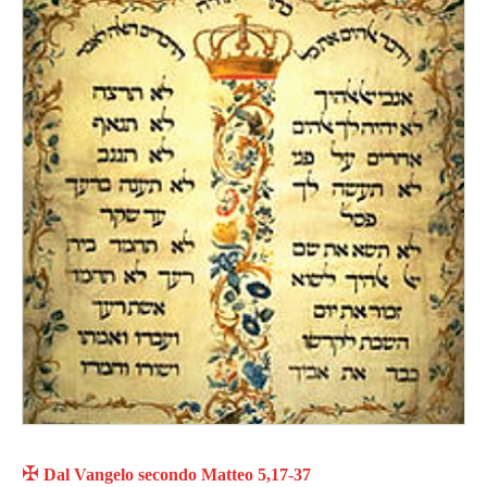
✠
Dal
Vangelo secondo Matteo
5,17-37