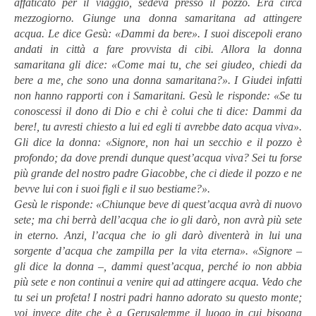
affaticato per il viaggio, sedeva presso il pozzo. Era circa
mezzogiorno. Giunge una donna samaritana ad attingere
acqua. Le dice Gesù: «Dammi da bere». I suoi discepoli erano
andati in città a fare provvista di cibi. Allora la donna
samaritana gli dice: «Come mai tu, che sei giudeo, chiedi da
bere a me, che sono una donna samaritana?». I Giudei infatti
non hanno rapporti con i Samaritani. Gesù le risponde: «Se tu
conoscessi il dono di Dio e chi è colui che ti dice: Dammi da
bere!, tu avresti chiesto a lui ed egli ti avrebbe dato acqua viva».
Gli dice la donna: «Signore, non hai un secchio e il pozzo è
profondo; da dove prendi dunque quest’acqua viva? Sei tu forse
più grande del nostro padre Giacobbe, che ci diede il pozzo e ne
bevve lui con i suoi figli e il suo bestiame?».
Gesù le risponde: «Chiunque beve di quest’acqua avrà di nuovo
sete; ma chi berrà dell’acqua che io gli darò, non avrà più sete
in eterno. Anzi, l’acqua che io gli darò diventerà in lui una
sorgente d’acqua che zampilla per la vita eterna». «Signore –
gli dice la donna –, dammi quest’acqua, perché io non abbia
più sete e non continui a venire qui ad attingere acqua. Vedo che
tu sei un profeta! I nostri padri hanno adorato su questo monte;
voi invece dite che è a Gerusalemme il luogo in cui bisogna