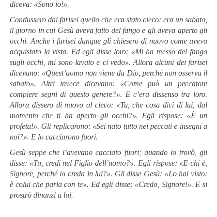
diceva: «Sono io!».
Condussero dai farisei quello che era stato cieco: era un sabato,
il giorno in cui Gesù aveva fatto del fango e gli aveva aperto gli
occhi. Anche i farisei dunque gli chiesero di nuovo come aveva
acquistato la vista. Ed egli disse loro: «Mi ha messo del fango
sugli occhi, mi sono lavato e ci vedo». Allora alcuni dei farisei
dicevano: «Quest’uomo non viene da Dio, perché non osserva il
sabato». Altri invece dicevano: «Come può un peccatore
compiere segni di questo genere?». E c’era dissenso tra loro.
Allora dissero di nuovo al cieco: «Tu, che cosa dici di lui, dal
momento che ti ha aperto gli occhi?». Egli rispose: «È un
profeta!». Gli replicarono: «Sei nato tutto nei peccati e insegni a
noi?». E lo cacciarono fuori.
Gesù seppe che l’avevano cacciato fuori; quando lo trovò, gli
disse: «Tu, credi nel Figlio dell’uomo?». Egli rispose: «E chi è,
Signore, perché io creda in lui?». Gli disse Gesù: «Lo hai visto:
è colui che parla con te». Ed egli disse: «Credo, Signore!». E si
prostrò dinanzi a lui
.