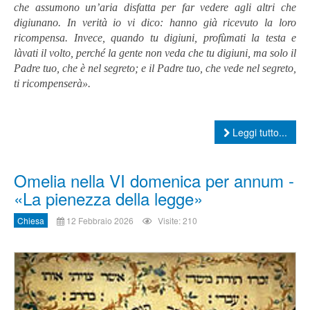
che assumono un’aria disfatta per far vedere agli altri che
digiunano. In verità io vi dico: hanno già ricevuto la loro
ricompensa. Invece, quando tu digiuni, profùmati la testa e
làvati il volto, perché la gente non veda che tu digiuni, ma solo il
Padre tuo, che è nel segreto; e il Padre tuo, che vede nel segreto,
ti ricompenserà».
Leggi tutto...
Omelia nella VI domenica per annum -
«La pienezza della legge»
Chiesa
12 Febbraio 2026
Visite: 210