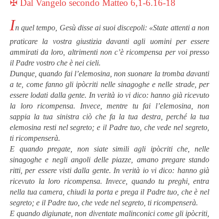
✠ Dal Vangelo secondo Matteo 6,1-6.16-18
I
n quel tempo, Gesù disse ai suoi discepoli: «State attenti a non
praticare la vostra giustizia davanti agli uomini per essere
ammirati da loro, altrimenti non c’è ricompensa per voi presso
il Padre vostro che è nei cieli.
Dunque, quando fai l’elemosina, non suonare la tromba davanti
a te, come fanno gli ipòcriti nelle sinagoghe e nelle strade, per
essere lodati dalla gente. In verità io vi dico: hanno già ricevuto
la loro ricompensa. Invece, mentre tu fai l’elemosina, non
sappia la tua sinistra ciò che fa la tua destra, perché la tua
elemosina resti nel segreto; e il Padre tuo, che vede nel segreto,
ti ricompenserà.
E quando pregate, non siate simili agli ipòcriti che, nelle
sinagoghe e negli angoli delle piazze, amano pregare stando
ritti, per essere visti dalla gente. In verità io vi dico: hanno già
ricevuto la loro ricompensa. Invece, quando tu preghi, entra
nella tua camera, chiudi la porta e prega il Padre tuo, che è nel
segreto; e il Padre tuo, che vede nel segreto, ti ricompenserà.
E quando digiunate, non diventate malinconici come gli ipòcriti,