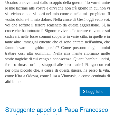
Ucraino a nove mesi dallo scoppio della guerra. "Io vorrei unire
le mie lacrime alle vostre e dirvi che non c’è giorno in cui non vi
sia vicino e non vi porti nel mio cuore e nella mia preghiera. Il
vostro dolore è il mio dolore. Nella croce di Gesù oggi vedo voi,
voi che soffrite il terrore scatenato da questa aggressione. Sì, la
croce che ha torturato il Signore rivive nelle torture rinvenute sui
cadaveri, nelle fosse comuni scoperte in varie città, in quelle e in
tante altre immagini cruente che ci sono entrate nell’anima, che
fanno levare un grido: perché? Come possono degli uomini
trattare così altri uomini?... Nella mia mente ritornano molte
storie tragiche di cui vengo a conoscenza. Quanti bambini uccisi,
feriti o rimasti orfani, strappati alle loro madri! Piango con voi
per ogni piccolo che, a causa di questa guerra, ha perso la vita,
come Kira a Odessa, come Lisa a Vinnytsia, e come centinaia di
altri bimbi.
Leggi tutto...
Struggente appello di Papa Francesco