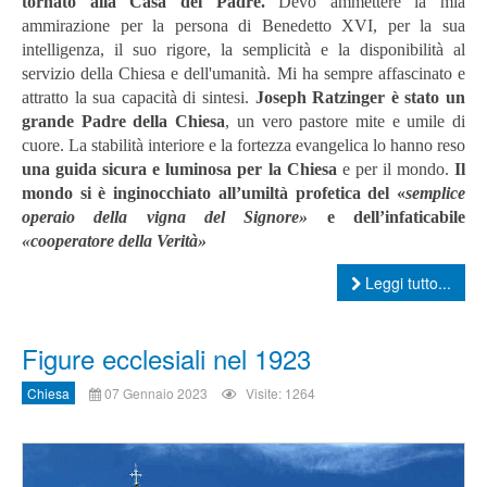
tornato alla Casa del Padre.
Devo ammettere la mia
ammirazione per la persona di Benedetto XVI, per la sua
intelligenza, il suo rigore, la semplicità e la disponibilità al
servizio della Chiesa e dell'umanità. Mi ha sempre affascinato e
attratto la sua capacità di sintesi.
Joseph Ratzinger è stato
un
grande Padre della Chiesa
, un vero pastore mite e umile di
cuore. La stabilità interiore e la fortezza evangelica lo hanno reso
una guida sicura e luminosa per la Chiesa
e per il mondo.
Il
mondo si è inginocchiato all’umiltà profetica del «
semplice
operaio della vigna del Signore»
e dell’infaticabile
«cooperatore della Verità»
Leggi tutto...
Figure ecclesiali nel 1923
Chiesa
07 Gennaio 2023
Visite: 1264