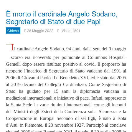
È morto il cardinale Angelo Sodano,
Segretario di Stato di due Papi
Chiesa
28 Maggio 2022
Visite: 1801
I
l cardinale Angelo Sodano, 94 anni,
dalla sera del 9 maggio
scorso era ricoverato per polmonite al Columbus Hospital-
Gemelli dopo essere risultato positivo al covid
.
Il porporato ha
ricoperto l’incarico di Segretario di Stato vaticano dal 1991 al
2006
di Giovanni Paolo II e Benedetto XVI,
ed è stato dal 2005
al 2019 decano del Collegio Cardinalizio.
Come Segretario di
Stato ha guidato per 15 anni la diplomazia vaticana in
mediazioni internazionali e iniziative di pace. Infatti, r
appresentò
la Santa Sede in varie riunioni internazionali come gli incontri
dei Ministri degli Esteri della Conferenza sulla Sicurezza e la
Cooperazione in Europa.
Secondo di sei figli, è nato a Isola
d’Asti, in Piemonte, il 23 novembre 1927.
Partecipò al conclave
che nel 2005 elesse Benedetto XVI, il quale, il 30 aprile 2005 lo