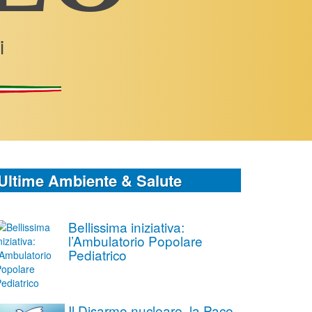
i
Ultime Ambiente & Salute
Bellissima iniziativa:
l’Ambulatorio Popolare
Pediatrico
Il Disarmo nucleare, la Pace