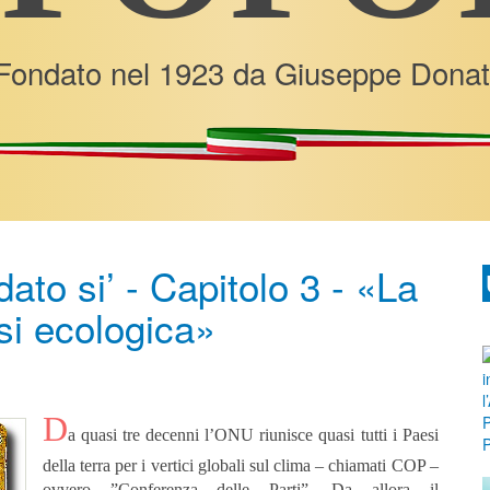
Fondato nel 1923 da Giuseppe Donat
to si’ - Capitolo 3 - «La
si ecologica»
D
a quasi tre decenni l’ONU riunisce quasi tutti i Paesi
della terra per i vertici globali sul clima – chiamati COP –
ovvero ”Conferenza delle Parti”. Da allora il