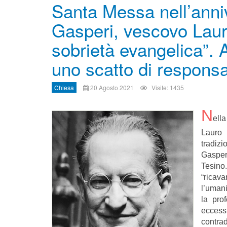
Santa Messa nell’anniv
Gasperi, vescovo Lauro
sobrietà evangelica”. A
uno scatto di responsa
Chiesa
20 Agosto 2021
Visite: 1435
N
ell
Lauro 
tradizi
Gasper
Tesino
“ricav
l’umani
la pro
eccess
contrad