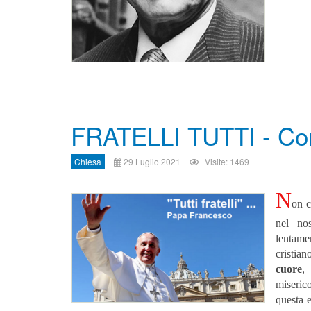
FRATELLI TUTTI - Co
Chiesa
29 Luglio 2021
Visite: 1469
N
on c
nel no
lentame
cristian
cuore
,
miserico
questa e