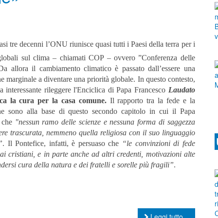
asi tre decenni l’ONU riunisce quasi tutti i Paesi della terra per i
 globali sul clima – chiamati COP – ovvero ”Conferenza delle
 Da allora il cambiamento climatico è passato dall’essere una
e marginale a diventare una priorità globale. In questo contesto,
ia interessante rileggere l'Enciclica di Papa Francesco
Laudato
rca la cura per la casa comune.
Il rapporto tra la fede e la
ne sono alla base di questo secondo capitolo in cui il Papa
a che
"
nessun ramo delle scienze e nessuna forma di saggezza
ere trascurata, nemmeno quella religiosa con il suo linguaggio
”
.
Il Pontefice, infatti, è persuaso che
“le convinzioni di fede
ai cristiani, e in parte anche ad altri credenti, motivazioni alte
dersi cura della natura e dei fratelli e sorelle più fragili”
.
Leggi tutto...