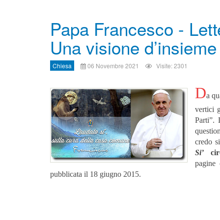
Papa Francesco - Lette
Una visione d’insieme
Chiesa
06 Novembre 2021
Visite: 2301
D
a qu
vertici
Parti”.
question
credo s
Si’
ci
pagine 
pubblicata il 18 giugno 2015.