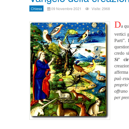
Chiesa
09 Novembre 2021
Visite: 2968
D
a qu
vertici
Parti”.
question
credo s
Si’
ci
creazio
afferm
può ess
proprio
offrano 
per pren