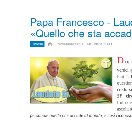
Papa Francesco - Lauda
«Quello che sta accad
Chiesa
08 Novembre 2021
Visite: 3141
D
a qu
vertici
Parti”.
question
credo s
Si’
ci
frutti d
ascolta
personale quello che accade al mondo, e così riconosce