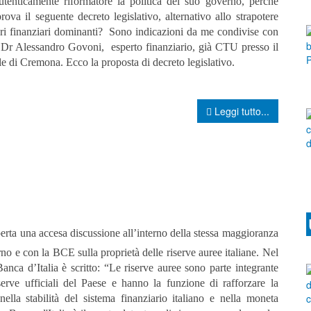
utenticamente riformatore la politica del suo governo, perché
ova il seguente decreto legislativo, alternativo allo strapotere
eri finanziari dominanti? Sono indicazioni da me condivise con
 Dr Alessandro Govoni, esperto finanziario, già CTU presso il
e di Cremona. Ecco la proposta di decreto legislativo.
Leggi tutto...
perta una accesa discussione all’interno della stessa maggioranza
no e con la BCE sulla proprietà delle riserve auree italiane. Nel
Banca d’Italia è scritto: “Le riserve auree sono parte integrante
iserve ufficiali del Paese e hanno la funzione di rafforzare la
nella stabilità del sistema finanziario italiano e nella moneta