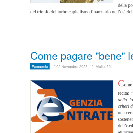
della po
del trionfo del turbo capitalismo finanziario nell’età de
Come pagare "bene" le
Economia
02 Novembre 2025
Visite: 301
C
ome 
recita:
“
della l
criteri 
una cert
sostene
dell’
or
all’or