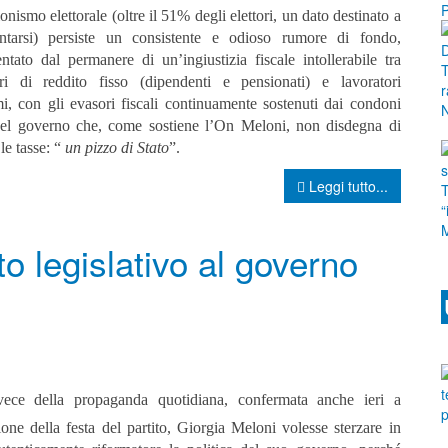
ionismo elettorale (oltre il 51% degli elettori, un dato destinato a
ntarsi) persiste un consistente e odioso rumore di fondo,
ntato dal permanere di un’ingiustizia fiscale intollerabile tra
ori di reddito fisso (dipendenti e pensionati) e lavoratori
i, con gli evasori fiscali continuamente sostenuti dai condoni
 del governo che, come sostiene l’On Meloni, non disdegna di
 le tasse: “
un pizzo di Stato
”.
Leggi tutto...
o legislativo al governo
vece della propaganda quotidiana, confermata anche ieri a
one della festa del partito, Giorgia Meloni volesse sterzare in