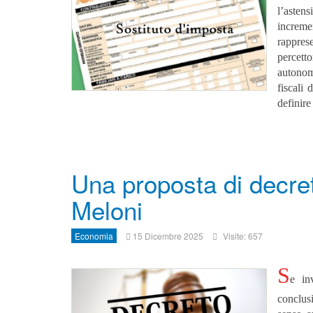
l’astens
increme
rapprese
percett
autonom
fiscali
definire
Una proposta di decret
Meloni
Economia
15 Dicembre 2025
Visite: 657
S
e in
conclusi