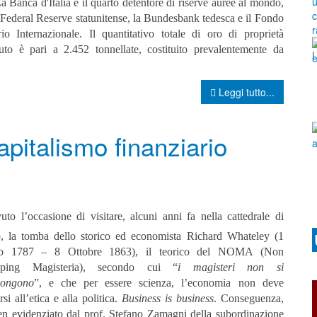
a Banca d'Italia è il quarto detentore di riserve auree al mondo,
 Federal Reserve statunitense, la Bundesbank tedesca e il Fondo
io Internazionale. Il quantitativo totale di oro di proprietà
tituto è pari a 2.452 tonnellate, costituito prevalentemente da
Leggi tutto...
apitalismo finanziario
uto l’occasione di visitare, alcuni anni fa nella cattedrale di
, la tomba dello storico ed economista Richard Whateley (1
io 1787 – 8 Ottobre 1863), il teorico del NOMA (Non
pping Magisteria), secondo cui “
i magisteri non si
pongono
”, e che per essere scienza, l’economia non deve
si all’etica e alla politica.
Business is business
. Conseguenza,
n evidenziato dal prof. Stefano Zamagni della subordinazione