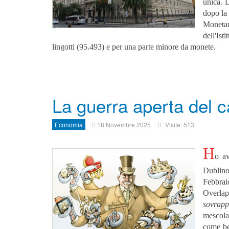
unica. L
dopo la
Monetar
dell'Is
lingotti (95.493) e per una parte minore da monete.
La guerra aperta del c
Economia
18 Novembre 2025
Visite: 513
H
o av
Dublino
Febbra
Overla
sovrap
mescolar
come be