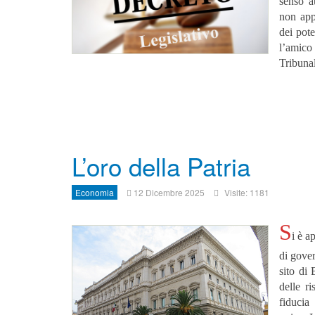
senso a
non appr
dei pot
l’amico
Tribunal
L’oro della Patria
Economia
12 Dicembre 2025
Visite: 1181
S
i è a
di gover
sito di 
delle r
fiducia 