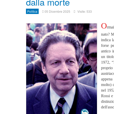
dalla morte
Politica
05 Dicembre 2025
Visite: 533
O
rma
nato? M
indica l
forse p
antico 
un titol
1972, “
proprio
austria
appena 
molto) 
nel 1952
Rossi e
distinz
dell'ass