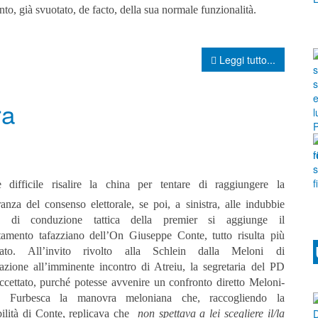
to, già svuotato, de facto, della sua normale funzionalità.
Leggi tutto...
ra
 difficile risalire la china per tentare di raggiungere la
anza del consenso elettorale, se poi, a sinistra, alle indubbie
tà di conduzione tattica della premier si aggiunge il
amento tafazziano dell’On Giuseppe Conte, tutto risulta più
cato.
All’invito rivolto alla Schlein dalla Meloni di
pazione all’imminente incontro di Atreiu, la segretaria del PD
ccettato, purché potesse avvenire un confronto diretto Meloni-
n.
Furbesca la manovra meloniana che, raccogliendo la
bilità di Conte, replicava che
non spettava a lei scegliere il/la