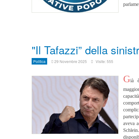
parlamen
"Il Tafazzi” della sinist
Politica
29 Novembre 2025
Visite: 555
G
ià è
maggior
capaci
comport
compli
parteci
aveva a
Schlei
disponi