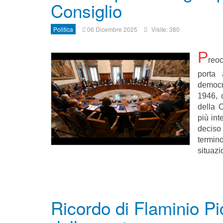
Consiglio
Politica
06 Dicembre 2025
Visite: 380
P
reoc
porta 
democr
1946, c
della 
più int
deciso
termin
situazi
Ricordo di Flaminio Pi