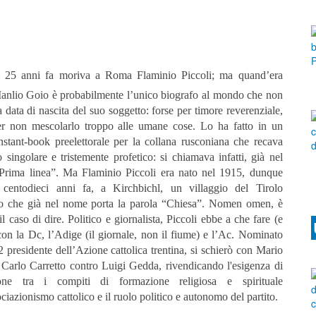
i 25 anni fa moriva a Roma Flaminio Piccoli; ma quand’era
anlio Goio è probabilmente l’unico biografo al mondo che non
a data di nascita del suo soggetto: forse per timore reverenziale,
er non mescolarlo troppo alle umane cose. Lo ha fatto in un
instant-book preelettorale per la collana rusconiana che recava
o singolare e tristemente profetico: si chiamava infatti, già nel
Prima linea”. Ma Flaminio Piccoli era nato nel 1915, dunque
 centodieci anni fa, a Kirchbichl, un villaggio del Tirolo
co che già nel nome porta la parola “Chiesa”. Nomen omen, è
il caso di dire.
Politico e giornalista, Piccoli ebbe a che fare (e
con la Dc, l’Adige (il giornale, non il fiume) e l’Ac. Nominato
 presidente dell’Azione cattolica trentina, si schierò con Mario
 Carlo Carretto contro Luigi Gedda, rivendicando l'esigenza di
ione tra i compiti di formazione religiosa e spirituale
ociazionismo cattolico e il ruolo politico e autonomo del partito.