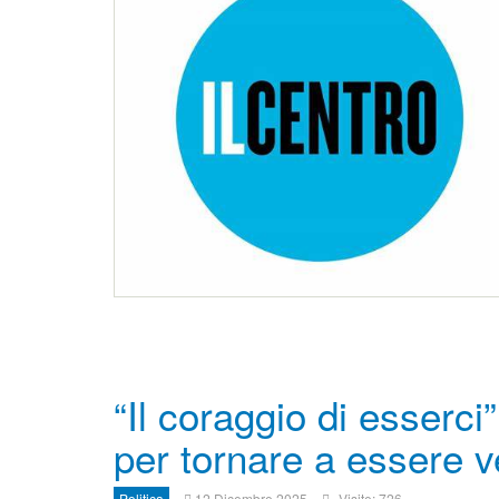
“Il coraggio di esserci
per tornare a essere 
Politica
12 Dicembre 2025
Visite: 726