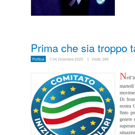
Prima che sia troppo t
Politica
04 Dicembre 2025
Visite: 266
N
ell’
martedì
moviment
Di front
nostra C
finto p
genere n
supera
situazi