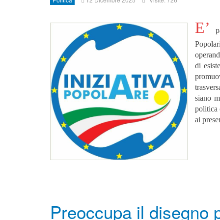
E’
p
Popolar
operando
di esist
promuo
trasvers
siano m
politica
ai presen
Preoccupa il disegno p