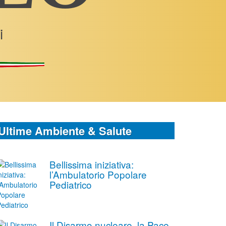
i
Ultime Ambiente & Salute
Bellissima iniziativa:
l’Ambulatorio Popolare
Pediatrico
Il Disarmo nucleare, la Pace