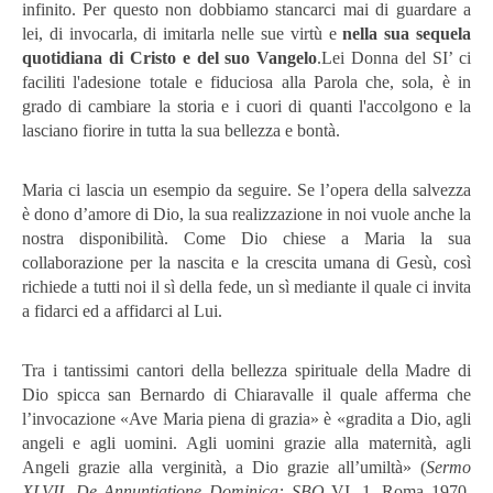
infinito. Per questo non dobbiamo stancarci mai di guardare a
lei, di invocarla, di imitarla nelle sue virtù e
nella sua sequela
quotidiana di Cristo e del suo Vangelo
.Lei Donna del SI’ ci
faciliti l'adesione totale e fiduciosa alla Parola che, sola, è in
grado di cambiare la storia e i cuori di quanti l'accolgono e la
lasciano fiorire in tutta la sua bellezza e bontà.
Maria ci lascia un esempio da seguire. Se l’opera della salvezza
è dono d’amore di Dio, la sua realizzazione in noi vuole anche la
nostra disponibilità. Come Dio chiese a Maria la sua
collaborazione per la nascita e la crescita umana di Gesù, così
richiede a tutti noi il sì della fede, un sì mediante il quale ci invita
a fidarci ed a affidarci al Lui.
Tra i tantissimi cantori della bellezza spirituale della Madre di
Dio spicca san Bernardo di Chiaravalle il quale afferma che
l’invocazione «Ave Maria piena di grazia» è «gradita a Dio, agli
angeli e agli uomini. Agli uomini grazie alla maternità, agli
Angeli grazie alla verginità, a Dio grazie all’umiltà» (
Sermo
XLVII, De Annuntiatione Dominica: SBO
VI, 1, Roma 1970,