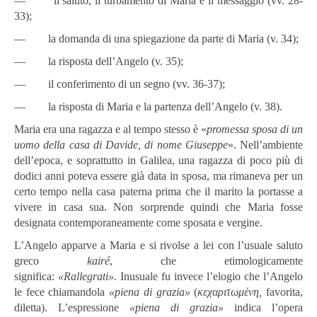
― il saluto, il turbamento di Maria e il messaggio (vv. 28-
33);
― la domanda di una spiegazione da parte di Maria (v. 34);
― la risposta dell’Angelo (v. 35);
― il conferimento di un segno (vv. 36-37);
― la risposta di Maria e la partenza dell’Angelo (v. 38).
Maria era una ragazza e al tempo stesso è «
promessa sposa di un
uomo della casa di Davide, di nome Giuseppe
». Nell’ambiente
dell’epoca, e soprattutto in Galilea, una ragazza di poco più di
dodici anni poteva essere già data in sposa, ma rimaneva per un
certo tempo nella casa paterna prima che il marito la portasse a
vivere in casa sua. Non sorprende quindi che Maria fosse
designata contemporaneamente come sposata e vergine.
L’Angelo apparve a Maria e si rivolse a lei con l’usuale saluto
greco
kairé
, che etimologicamente
significa:
«Rallegrati».
Inusuale fu invece l’elogio che l’Angelo
le fece chiamandola
«piena di grazia»
(
κεχαριτωμένη,
favorita,
diletta). L’espressione
«piena di grazia»
indica l’opera