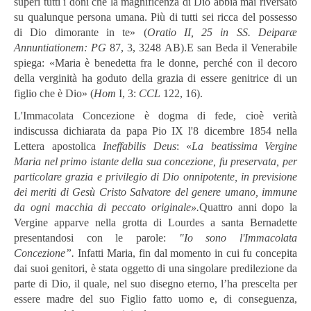
superi tutti i doni che la magnificenza di Dio abbia mai riversato
su qualunque persona umana. Più di tutti sei ricca del possesso
di Dio dimorante in te» (
Oratio II, 25 in SS. Deiparæ
Annuntiationem: PG
87, 3, 3248 AB).E san Beda il Venerabile
spiega: «Maria è benedetta fra le donne, perché con il decoro
della verginità ha goduto della grazia di essere genitrice di un
figlio che è Dio» (
Hom
I, 3:
CCL
122, 16).
L'Immacolata Concezione è dogma di fede, cioè verità
indiscussa dichiarata da papa Pio IX l'8 dicembre 1854 nella
Lettera apostolica
Ineffabilis Deus
: «
La beatissima Vergine
Maria nel primo istante della sua concezione, fu preservata, per
particolare grazia e privilegio di Dio onnipotente, in previsione
dei meriti di Gesù Cristo Salvatore del genere umano, immune
da ogni macchia di peccato originale».
Quattro anni dopo la
Vergine apparve nella grotta di Lourdes a santa Bernadette
presentandosi con le parole:
"Io sono l'Immacolata
Concezione”.
Infatti Maria, fin dal momento in cui fu concepita
dai suoi genitori, è stata oggetto di una singolare predilezione da
parte di Dio, il quale, nel suo disegno eterno, l’ha prescelta per
essere madre del suo Figlio fatto uomo e, di conseguenza,