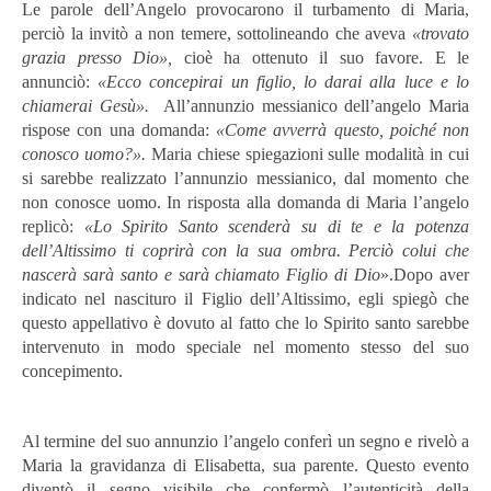
Le parole dell’Angelo provocarono il turbamento di Maria,
perciò la invitò a non temere, sottolineando che aveva
«trovato
grazia presso Dio»,
cioè ha ottenuto il suo favore. E le
annunciò:
«Ecco concepirai un figlio, lo darai alla luce e lo
chiamerai Gesù».
All’annunzio messianico dell’angelo Maria
rispose con una domanda:
«Come avverrà questo, poiché non
conosco uomo?».
Maria chiese spiegazioni sulle modalità in cui
si sarebbe realizzato l’annunzio messianico, dal momento che
non conosce uomo. In risposta alla domanda di Maria l’angelo
replicò:
«Lo Spirito Santo scenderà su di te e la potenza
dell’Altissimo ti coprirà con la sua ombra. Perciò colui che
nascerà sarà santo e sarà chiamato Figlio di Dio
».Dopo aver
indicato nel nascituro il Figlio dell’Altissimo, egli spiegò che
questo appellativo è dovuto al fatto che lo Spirito santo sarebbe
intervenuto in modo speciale nel momento stesso del suo
concepimento.
Al termine del suo annunzio l’angelo conferì un segno e rivelò a
Maria la gravidanza di Elisabetta, sua parente. Questo evento
diventò il segno visibile che confermò l’autenticità della