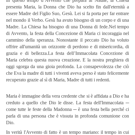
In questo tempo d’Avvento che prepara al Natale, la Chiesa
presenta Maria, la Donna che Dio ha scelto fin dall'eternità a
essere Madre del Figlio Suo, Gesù. Lei si fa porta per far entrare
nel mondo il Verbo. Gesù ha avuto bisogno di un corpo e di una
Madre. La Chiesa ha bisogno di una Donna di fede.Nel tempo
di Avvento, la festa della Concezione di Maria ci incoraggia nel
cammino della speranza. Nonostante il peccato Dio ha voluto
offrire all'umanità un orizzonte di perdono e di misericordia, di
grazia e di bellezza.La festa dell’Immacolata Concezione di
Maria celebra questa nuova creazione. E la nostra preghiera di
oggi sgorga da una gioia profonda. La consapevolezza che ciò
che Eva la madre di tutti i viventi aveva perso è stato felicemente
recuperato grazie al sì di Maria, Madre di tutti i redenti.
Maria è immagine della vera credente che si è affidata a Dio e ha
creduto a quello che Dio le disse. La festa dell'Immacolata ─
come tutte le feste della Madonna ─ è una festa bella perché ci
parla di una persona che è vissuta in profonda comunione con
Dio.
In verità l'Avvento di fatto è un tempo mariano: il tempo in cui