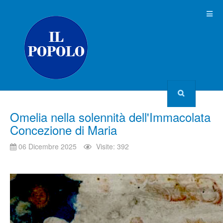
Omelia nella solennità dell'Immacolata
Concezione di Maria
06 Dicembre 2025
Visite: 392