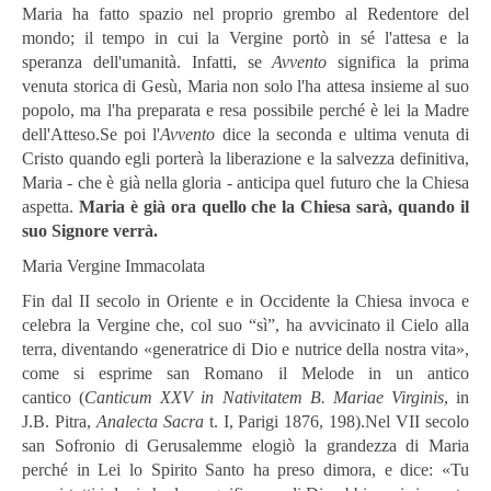
Maria ha fatto spazio nel proprio grembo al Redentore del
mondo; il tempo in cui la Vergine portò in sé l'attesa e la
speranza dell'umanità. Infatti, se
Avvento
significa la prima
venuta storica di Gesù, Maria non solo l'ha attesa insieme al suo
popolo, ma l'ha preparata e resa possibile perché è lei la Madre
dell'Atteso.Se poi l'
Avvento
dice la seconda e ultima venuta di
Cristo quando egli porterà la liberazione e la salvezza definitiva,
Maria - che è già nella gloria - anticipa quel futuro che la Chiesa
aspetta.
Maria è già ora quello che la Chiesa sarà, quando il
suo Signore verrà.
Maria Vergine Immacolata
Fin dal II secolo in Oriente e in Occidente la Chiesa invoca e
celebra la Vergine che, col suo “sì”, ha avvicinato il Cielo alla
terra, diventando «generatrice di Dio e nutrice della nostra vita»,
come si esprime san Romano il Melode in un antico
cantico (
Canticum XXV in Nativitatem B. Mariae Virginis
, in
J.B. Pitra,
Analecta Sacra
t. I, Parigi 1876, 198).Nel VII secolo
san Sofronio di Gerusalemme elogiò la grandezza di Maria
perché in Lei lo Spirito Santo ha preso dimora, e dice: «Tu