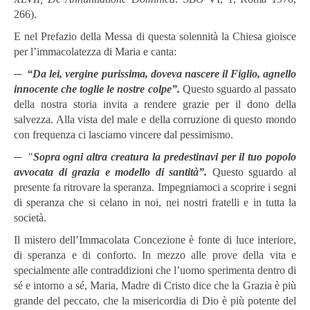
266).
E nel Prefazio della Messa di questa solennità la Chiesa gioisce
per l’immacolatezza di Maria e canta:
─
“Da lei, vergine purissima, doveva nascere il Figlio, agnello
innocente che toglie le nostre colpe”.
Questo sguardo al passato
della nostra storia invita a rendere grazie per il dono della
salvezza. Alla vista del male e della corruzione di questo mondo
con frequenza ci lasciamo vincere dal pessimismo.
─ "
Sopra ogni altra creatura la predestinavi per il tuo popolo
avvocata di grazia e modello di santità”.
Questo sguardo al
presente fa ritrovare la speranza. Impegniamoci a scoprire i segni
di speranza che si celano in noi, nei nostri fratelli e in tutta la
società.
Il mistero dell’Immacolata Concezione è fonte di luce interiore,
di speranza e di conforto. In mezzo alle prove della vita e
specialmente alle contraddizioni che l’uomo sperimenta dentro di
sé e intorno a sé, Maria, Madre di Cristo dice che la Grazia è più
grande del peccato, che la misericordia di Dio è più potente del