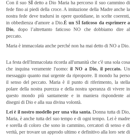
Con il suo
SÌ
detto a Dio Maria ha percorso il suo cammino di
fede fino ai piedi della croce. A imitazione della Madre anche la
nostra fede deve tradursi in opere quotidiane, in scelte coerenti,
in obbedienza d'amore a Dio.
È un SÌ faticoso da esprimere a
Dio
, dopo l’altrettanto faticoso NO che dobbiamo dire al
peccato.
Maria è immacolata anche perché non ha mai detto di NO a Dio.
La festa dell'Immacolata ricorda all'umanità che c'è una sola cosa
che inquina veramente l'uomo:
il NO a Dio, il peccato.
Un
messaggio quanto mai urgente da riproporre. Il mondo ha perso
il senso del peccato. Maria è il punto di riferimento, la stella
polare della nostra purezza e della nostra speranza di vivere in
questo mondo più santamente e in maniera rispondente ai
disegni di Dio e alla sua divina volontà.
Lei è il nostro modello per una vita santa.
Donna tutta di Dio,
Maria, è anche tutta del suo tempo e di ogni tempo. Lei è madre
e sorella di coloro che sono in cammino, cercatori di senso e di
verità, per trovare un approdo ultimo e definitivo alla loro sete di