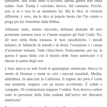
questione, una volta tanto d’accordo, questa guerra non finirà
subito. Solo Trump è convinto, invece, del contrario. Perché,
non si sa e non lo sa nemmeno lui. Ma lo dice, in versioni
differenti, è vero, ma lo dice al popolo beota che l’ha votato e
prega per lui, benedetto dalla Bibbia.
Abbiamo vinto, stiamo vincendo, abbiamo distrutto 40 navi
portamine iraniane (non ce l’hanno neppure gli Stati Uniti). No,
40 navi della flotta iraniana, le basi missilistiche, i missili
balistici, le fabbriche di missili e di droni, l’aviazione e i campi
d’aviazione iraniani. Tutte chiacchiere. Praticamente, per lui, la
guerra è quasi finita con il trionfo delle forze americane e il
ritorno in patria degli eroi.
L’Iran attacca su tutti fronti le guarnigioni americane, blocca lo
stretto di Hormuz e mette in crisi i mercati mondiali. Medita,
addirittura, di attaccare la California. Il regime dei preti è come
una tarantola, reagisce con un morso avvelenato. È solido e
compatto. Di contestazioni neppure l’ombra. Non doveva cadere
sotto la pressione della folla esaltata dall’arrivo dei liberatori
americani?