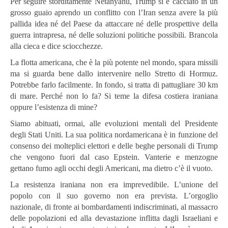
Per seguire storditamente Netanyahu, Trump si è cacciato in un
grosso guaio aprendo un conflitto con l’Iran senza avere la più
pallida idea né del Paese da attaccare né delle prospettive della
guerra intrapresa, né delle soluzioni politiche possibili. Brancola
alla cieca e dice sciocchezze.
La flotta americana, che è la più potente nel mondo, spara missili
ma si guarda bene dallo intervenire nello Stretto di Hormuz.
Potrebbe farlo facilmente. In fondo, si tratta di pattugliare 30 km
di mare. Perché non lo fa? Si teme la difesa costiera iraniana
oppure l’esistenza di mine?
Siamo abituati, ormai, alle evoluzioni mentali del Presidente
degli Stati Uniti. La sua politica nordamericana è in funzione del
consenso dei molteplici elettori e delle beghe personali di Trump
che vengono fuori dal caso Epstein. Vanterie e menzogne
gettano fumo agli occhi degli Americani, ma dietro c’è il vuoto.
La resistenza iraniana non era imprevedibile. L’unione del
popolo con il suo governo non era prevista. L’orgoglio
nazionale, di fronte ai bombardamenti indiscriminati, al massacro
delle popolazioni ed alla devastazione inflitta dagli Israeliani e