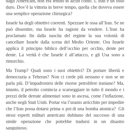
dagli Americani, non era tenuto in alcun conto. L’Iran è un osso
duro. Dov’è la vittoria in breve tempo, quella che doveva essere
una semplice operazione chirurgica?
Israele ha degli obiettivi coerenti. Spezzare le ossa all’Iran. Se ne
può dissentire, ma Israele ha ragioni da vendere. L’Iran ha
proclamato fin dalla nascita del regime la sua volontà di
cancellare Israele dalla scena del Medio Oriente. Ora Israele
applica il principio biblico dell’occhio per occhio, dente per
dente. La verità è che Israele è all’attacco, e gli Usa sono a
rimorchio.
Ma Trump? Quali sono i suoi obiettivi? Di portare libertà e
democrazia a Teheran? Non ci crede più nessuno e non se ne
parla più. D’impadronirsi delle risorse petrolifere iraniane? Ma,
intanto, il petrolio comincia a scarseggiare in tutto il mondo e i
prezzi delle derrate alimentari sono in ascesa, come l’inflazione,
anche negli Stati Uniti. Portar via l’uranio arricchito per impedire
che l’Iran possa dotarsi prima o poi di una bomba atomica? Gli
stessi esperti militari americani dubitano del successo di una
simile operazione che potrebbe tradursi in un disastro
sanguinoso.