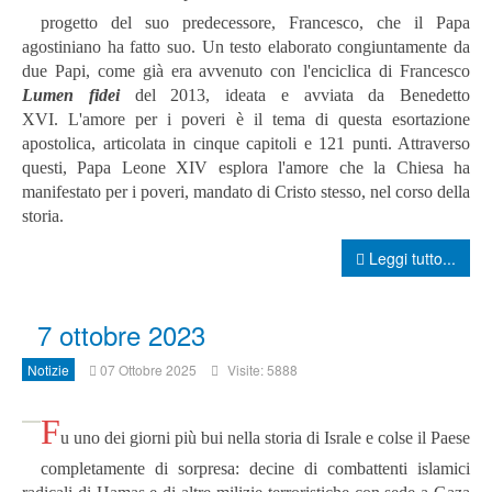
progetto del suo predecessore, Francesco, che il Papa
agostiniano ha fatto suo. Un testo elaborato congiuntamente da
due Papi, come già era avvenuto con l'enciclica di Francesco
Lumen fidei
del 2013, ideata e avviata da Benedetto
XVI.
L'amore per i poveri è il tema di questa esortazione
apostolica, articolata in cinque capitoli e 121 punti. Attraverso
questi, Papa Leone XIV esplora l'amore che la Chiesa ha
manifestato per i poveri, mandato di Cristo stesso, nel corso della
storia.
Leggi tutto...
7 ottobre 2023
Notizie
07 Ottobre 2025
Visite: 5888
F
u uno dei giorni più bui nella storia di Israle e colse il Paese
completamente di sorpresa: decine di combattenti islamici