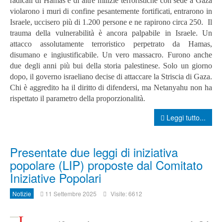
radicali di Hamas e di altre milizie terroristiche con sede a Gaza
violarono i muri di confine pesantemente fortificati, entrarono in
Israele, uccisero più di 1.200 persone e ne rapirono circa 250.
Il
trauma della vulnerabilità è ancora palpabile in Israele. Un
attacco assolutamente terroristico perpetrato da Hamas,
disumano e ingiustificabile. Un vero massacro.
Furono anche
due degli anni più bui della storia palestinese. Solo un giorno
dopo, il governo israeliano decise di attaccare la Striscia di Gaza.
Chi è aggredito ha il diritto di difendersi, ma Netanyahu non ha
rispettato il parametro della proporzionalità.
Leggi tutto...
Presentate due leggi di iniziativa
popolare (LIP) proposte dal Comitato
Iniziative Popolari
Notizie
11 Settembre 2025
Visite: 6612
L