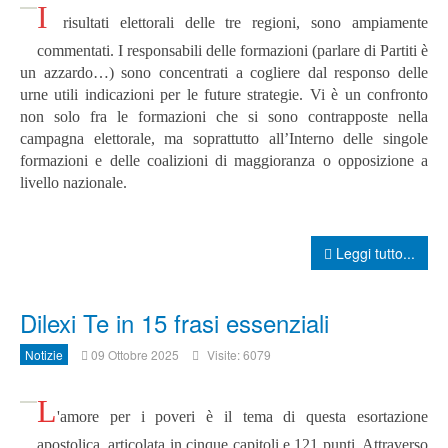
I
risultati elettorali delle tre regioni, sono ampiamente
commentati.
I responsabili delle formazioni (parlare di Partiti è
un azzardo…) sono concentrati a cogliere dal responso delle
urne utili indicazioni per le future strategie.
Vi è un confronto
non solo fra le formazioni che si sono contrapposte nella
campagna elettorale, ma soprattutto all’Interno delle singole
formazioni e delle coalizioni di maggioranza o opposizione a
livello nazionale.
Leggi tutto...
Dilexi Te in 15 frasi essenziali
Notizie
09 Ottobre 2025
Visite: 6079
L
'amore per i poveri è il tema di questa esortazione
apostolica, articolata in cinque capitoli e 121 punti. Attraverso