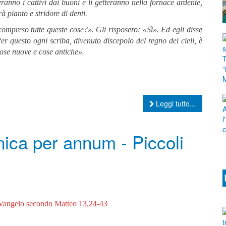
ranno i cattivi dai buoni e li getteranno nella fornace ardente,
à pianto e stridore di denti.
ompreso tutte queste cose?». Gli risposero: «Sì». Ed egli disse
er questo ogni scriba, divenuto discepolo del regno dei cieli, è
cose nuove e cose antiche».
Leggi tutto...
ica per annum - Piccoli
Vangelo secondo Matteo 13,24-43