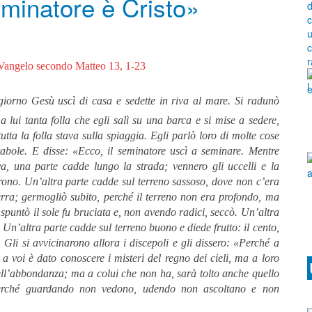
seminatore è Cristo»
Vangelo secondo Matteo 13, 1-23
giorno Gesù uscì di casa e sedette in riva al mare. Si radunò
a lui tanta folla che egli salì su una barca e si mise a sedere,
utta la folla stava sulla spiaggia. Egli parlò loro di molte cose
abole. E disse: «Ecco, il seminatore uscì a seminare. Mentre
a, una parte cadde lungo la strada; vennero gli uccelli e la
ono. Un’altra parte cadde sul terreno sassoso, dove non c’era
erra; germogliò subito, perché il terreno non era profondo, ma
puntò il sole fu bruciata e, non avendo radici, seccò. Un’altra
. Un’altra parte cadde sul terreno buono e diede frutto: il cento,
. Gli si avvicinarono allora i discepoli e gli dissero: «Perché a
a voi è dato conoscere i misteri del regno dei cieli, ma a loro
nell’abbondanza; ma a colui che non ha, sarà tolto anche quello
perché guardando non vedono, udendo non ascoltano e non