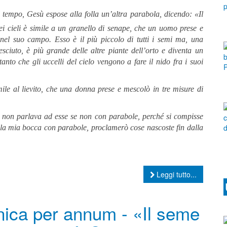
 tempo, Gesù espose alla folla un’altra parabola, dicendo:
«Il
ei cieli è simile a un granello di senape, che un uomo prese e
nel suo campo. Esso è il più piccolo di tutti i semi ma, una
esciuto, è più grande delle altre piante dell’orto e diventa un
tanto che gli uccelli del cielo vengono a fare il nido fra i suoi
mile al lievito, che una donna prese e mescolò in tre misure di
 e non parlava ad esse se non con parabole, perché si compisse
ò la mia bocca con parabole, proclamerò cose nascoste fin dalla
Leggi tutto...
ica per annum - «Il seme