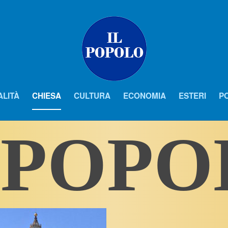
ALITÀ
CHIESA
CULTURA
ECONOMIA
ESTERI
PO
 POP