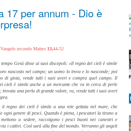
a 17 per annum - Dio è
rpresa!
 Vangelo secondo Matteo
13,
44
-
52
 tempo Gesù disse ai suoi discepoli: «Il regno dei cieli è simile
soro nascosto nel campo; un uomo lo trova e lo nasconde; poi
no di gioia, vende tutti i suoi averi e compra quel campo. Il
ei cieli è simile anche a un mercante che va in cerca di perle
; trovata una perla di grande valore, va, vende tutti i suoi averi
mpra.
 il regno dei cieli è simile a una rete gettata nel mare, che
e ogni genere di pesci. Quando è piena, i pescatori la tirano a
i mettono a sedere, raccolgono i pesci buoni nei canestri e
via i cattivi. Così sarà alla fine del mondo. Verranno gli angeli