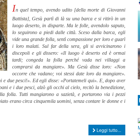
I
n quel
tempo, avendo udito [della morte di Giovanni
Battista], Gesù partì di là su una barca e si ritirò in un
luogo deserto, in disparte. Ma le folle, avendolo saputo,
lo seguirono a piedi dalle città. Sceso dalla barca, egli
vide una grande folla, sentì compassione per loro e guarì
i loro malati. Sul far della sera, gli si avvicinarono i
discepoli e gli dissero: «Il luogo è deserto ed è ormai
tardi; congeda la folla perché vada nei villaggi a
comprarsi da mangiare». Ma Gesù disse loro: «Non
occorre che vadano; voi stessi date loro da mangiare».
 e due pesci!». Ed egli disse: «Portatemeli qui». E, dopo aver
pani e i due pesci, alzò gli occhi al cielo, recitò la benedizione,
alla folla. Tutti mangiarono a sazietà, e portarono via i pezzi
iato erano circa cinquemila uomini, senza contare le donne e i
Leggi tutto...