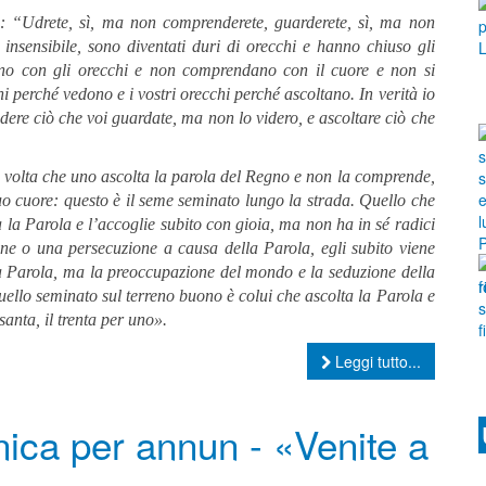
ce: “Udrete, sì, ma non comprenderete, guarderete, sì, ma non
 insensibile, sono diventati duri di orecchi e hanno chiuso gli
ino con gli orecchi e non comprendano con il cuore e non si
hi perché vedono e i vostri orecchi perché ascoltano. In verità io
edere ciò che voi guardate, ma non lo videro, e ascoltare ciò che
 volta che uno ascolta la parola del Regno e non la comprende,
uo cuore: questo è il seme seminato lungo la strada. Quello che
a la Parola e l’accoglie subito con gioia, ma non ha in sé radici
one o una persecuzione a causa della Parola, egli subito viene
la Parola, ma la preoccupazione del mondo e la seduzione della
uello seminato sul terreno buono è colui che ascolta la Parola e
santa, il trenta per uno».
Leggi tutto...
ica per annun - «Venite a