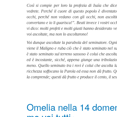
Così si compie per loro la profezia di Isaìa che di
vedrete. Perché il cuore di questo popolo è diventato
occhi, perché non vedano con gli occhi, non ascolt
convertano e io li guarisca!”. Beati invece i vostri occ
vi dico: molti profeti e molti giusti hanno desiderato v
voi ascoltate, ma non lo ascoltarono!
Voi dunque ascoltate la parabola del seminatore. Ogni
viene il Maligno e ruba ciò che è stato seminato nel s
è stato seminato sul terreno sassoso è colui che ascolt
ed è incostante, sicché, appena giunge una tribolazi
meno. Quello seminato tra i rovi è colui che ascolta 
ricchezza soffocano la Parola ed essa non dà frutto. Q
la comprende; questi dà frutto e produce il cento, il ses
Omelia nella 14 domen
me voi tutti»