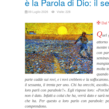
è la Parola di Dio: il 
09 Luglio 2026
Visite: 228
✠
Dal 
Q
uel 
attorno 
mentre t
con par
seminav
mangiar
molta t
quando s
parte cadde sui rovi, e i rovi crebbero e la soffocarono
il sessanta, il trenta per uno. Chi ha orecchi, ascolti»
loro parli con parabole?». Egli rispose loro: «Perché 
non è dato. Infatti a colui che ha, verrà dato e sarà 
che ha. Per questo a loro parlo con parabole: 
comprendono.