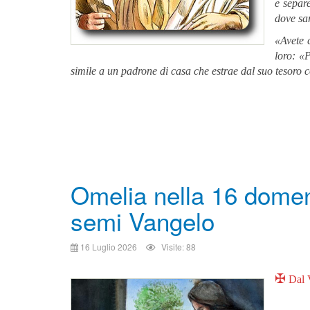
e separe
dove sar
«Avete c
loro: «P
simile a un padrone di casa che estrae dal suo tesoro 
Omelia nella 16 domen
semi Vangelo
16 Luglio 2026
Visite: 88
✠
Dal 