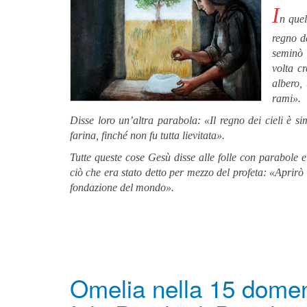
I
n quel
regno d
seminò 
volta cr
albero, 
rami».
Disse loro un’altra parabola: «Il regno dei cieli è si
farina, finché non fu tutta lievitata».
Tutte queste cose Gesù disse alle folle con parabole
ciò che era stato detto per mezzo del profeta: «Aprir
fondazione del mondo».
Omelia nella 15 domen