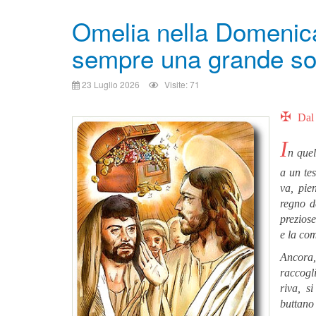
Omelia nella Domenic
sempre una grande so
23 Luglio 2026
Visite: 71
✠
Dal
I
n quel
a un te
va, pie
regno d
preziose
e la co
Ancora,
raccogli
riva, s
buttano 