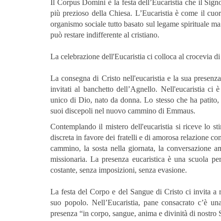
Il Corpus Domini è la festa dell’Eucaristia che il Signo
più prezioso della Chiesa. L’Eucaristia è come il cuor
organismo sociale tutto basato sul legame spirituale m
può restare indifferente al cristiano.
La celebrazione dell'Eucaristia ci colloca al crocevia d
La consegna di Cristo nell'eucaristia e la sua presenza 
invitati al banchetto dell’Agnello. Nell'eucaristia ci è
unico di Dio, nato da donna. Lo stesso che ha patito, 
suoi discepoli nel nuovo cammino di Emmaus.
Contemplando il mistero dell'eucaristia si riceve lo s
discreta in favore dei fratelli e di amorosa relazione co
cammino, la sosta nella giornata, la conversazione ami
missionaria. La presenza eucaristica è una scuola pe
costante, senza imposizioni, senza evasione.
La festa del Corpo e del Sangue di Cristo ci invita a 
suo popolo. Nell’Eucaristia, pane consacrato c’è una
presenza “in corpo, sangue, anima e divinità di nostro