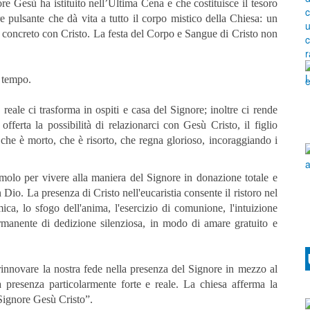
re Gesù ha istituito nell’Ultima Cena e che costituisce il tesoro
e pulsante che dà vita a tutto il corpo mistico della Chiesa: un
a concreto con Cristo. La festa del Corpo e Sangue di Cristo non
i tempo.
reale ci trasforma in ospiti e casa del Signore; inoltre ci rende
 offerta la possibilità di relazionarci con Gesù Cristo, il figlio
che è morto, che è risorto, che regna glorioso, incoraggiando i
timolo per vivere alla maniera del Signore in donazione totale e
n Dio. La presenza di Cristo nell'eucaristia consente il ristoro nel
ca, lo sfogo dell'anima, l'esercizio di comunione, l'intuizione
rmanente di dedizione silenziosa, in modo di amare gratuito e
rinnovare la nostra fede nella presenza del Signore in mezzo al
 presenza particolarmente forte e reale. La chiesa afferma la
 Signore Gesù Cristo”.