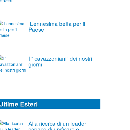
L’ennesima beffa per il
Paese
I “ cavazzoniani” dei nostri
giorni
Ultime Esteri
Alla ricerca di un leader
capace di unificare o,