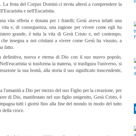
ia. La festa del Corpus Domini ci invita altresì a comprendere la
l'Eucaristia e nell'Eucaristia.
 una vita offerta e donata per i fratelli; Gesù aveva infatti una
 vita e, di conseguenza, una ragione per vivere come egli ha
mistero grande, è tutta la vita di Gesù Cristo e, nel contempo,
ò che insegna a noi cristiani a vivere come Gesù ha vissuto, a
a fatto.
nza definitiva, nuova e eterna di Dio con il suo nuovo popolo,
ell'eucaristia si trasforma la materia, si trasfigura l'universo, si
reazione la sua bontà, alla storia il suo significato trascendente,
utta l'umanità a Dio per mezzo del suo Figlio per la creazione, per
more di Dio, manifestato nel suo figlio unigenito, Gesù Cristo, è
ompagna tutti i giorni fino alla fine del mondo in modo del tutto
o della croce.