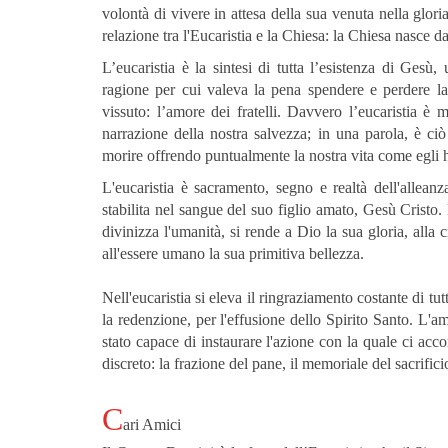
volontà di vivere in attesa della sua venuta nella glor
relazione tra l'Eucaristia e la Chiesa: la Chiesa nasce dal
L’eucaristia è la sintesi di tutta l’esistenza di Gesù,
ragione per cui
valeva la pena spendere e perdere la
vissuto: l’amore dei fratelli. Davvero l’eucaristia è 
narrazione della nostra salvezza; in una parola, è ci
morire offrendo puntualmente la nostra vita come egli h
L'eucaristia è sacramento, segno e realtà dell'allea
stabilita nel sangue del suo figlio amato, Gesù Cristo. N
divinizza l'umanità, si rende a Dio la sua gloria, alla c
all'essere umano la sua primitiva bellezza.
Nell'eucaristia si eleva il ringraziamento costante di t
la redenzione, per l'effusione dello Spirito Santo. L'a
stato capace di instaurare l'azione con la quale ci acc
discreto: la frazione del pane, il memoriale del sacrifici
C
ari Amici