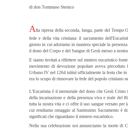
di don Tommaso Stenico
A
lla ripresa della seconda, lunga, parte del Tempo Or
fede e della vita cristiana: il sacramento dell'Eucari
giorno in cui adoriamo in maniera speciale la presenza 
il dono del Corpo e del Sangue di Gesù messo a nostra
E siamo invitati a riflettere sul mistero eucaristico fo
movimento di devozione popolare aveva preceduto l'
Urbano IV nel 1264 istituì ufficialmente la festa che in
era lo scopo di rinnovare la fede del popolo cristiano n
L'Eucaristia è il memoriale del dono che Gesù Cristo 
della incarnazione e della presenza viva e reale del Ri
tutta la nostra vita e ci offre il suo sangue versato pe
cui rendiamo omaggio al Santissimo Sacramento è dove
significati che riguardano il mistero eucaristico.
Nella sua celebrazione noi annunciamo la morte di Cr