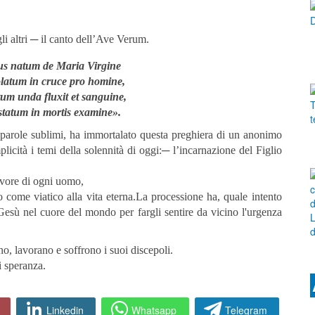
gli altri ─ il canto dell’Ave Verum.
s natum de Maria Virgine
latum in cruce pro homine,
tum unda fluxit et sanguine,
statum in mortis examine».
 parole sublimi, ha immortalato questa preghiera di un anonimo
cità i temi della solennità di oggi:─ l’incarnazione del Figlio
favore di ogni uomo,
o come viatico alla vita eterna.La processione ha, quale intento
esù nel cuore del mondo per fargli sentire da vicino l'urgenza
o, lavorano e soffrono i suoi discepoli.
i speranza.
Linkedin
Whatsapp
Telegram