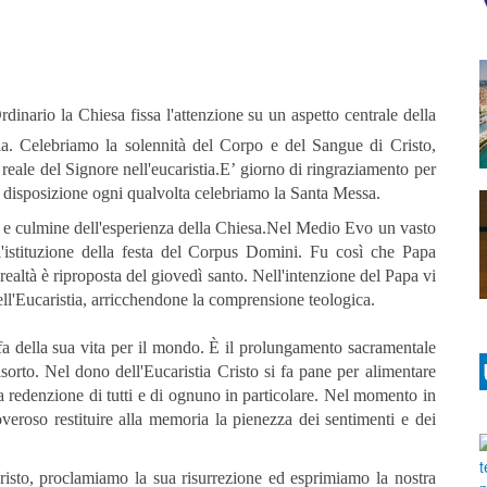
dinario la Chiesa fissa l'attenzione su un aspetto centrale della
stia. Celebriamo la solennità del Corpo e del Sangue di Cristo,
reale del Signore nell'eucaristia.E’ giorno di ringraziamento per
 disposizione ogni qualvolta celebriamo la Santa Messa.
nte e culmine dell'esperienza della Chiesa.Nel Medio Evo un vasto
istituzione della festa del Corpus Domini. Fu così che Papa
 realtà è riproposta del giovedì santo. Nell'intenzione del Papa vi
ell'Eucaristia, arricchendone la comprensione teologica.
fa della sua vita per il mondo. È il prolungamento sacramentale
sorto. Nel dono dell'Eucaristia Cristo si fa pane per alimentare
r la redenzione di tutti e di ognuno in particolare. Nel momento in
roso restituire alla memoria la pienezza dei sentimenti e dei
isto, proclamiamo la sua risurrezione ed esprimiamo la nostra