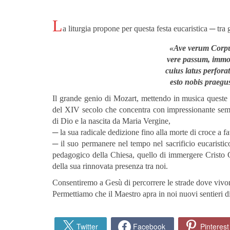
L
a liturgia propone per questa festa eucaristica ─ tra 
«Ave verum Corpu
vere passum, immo
cuius latus perfora
esto nobis praegu
Il grande genio di Mozart, mettendo in musica queste
del XIV secolo che concentra con impressionante sempli
di Dio e la nascita da Maria Vergine,
─ la sua radicale dedizione fino alla morte di croce a 
─ il suo permanere nel tempo nel sacrificio eucaristic
pedagogico della Chiesa, quello di immergere Cristo G
della sua rinnovata presenza tra noi.
Consentiremo a Gesù di percorrere le strade dove vivon
Permettiamo che il Maestro apra in noi nuovi sentieri d
Twitter
Facebook
Pinterest