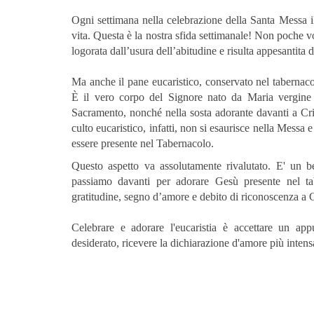
Ogni settimana nella celebrazione della Santa Messa il 
vita. Questa è la nostra sfida settimanale! Non poche v
logorata dall’usura dell’abitudine e risulta appesantita 
Ma anche il pane eucaristico, conservato nel tabernaco
È il vero corpo del Signore nato da Maria vergine 
Sacramento, nonché nella sosta adorante davanti a Cris
culto eucaristico, infatti, non si esaurisce nella Messa
essere presente nel Tabernacolo.
Questo aspetto va assolutamente rivalutato. E' un be
passiamo davanti per adorare Gesù presente nel ta
gratitudine, segno d’amore e debito di riconoscenza a C
Celebrare e adorare l'eucaristia è accettare un app
desiderato, ricevere la dichiarazione d'amore più intens