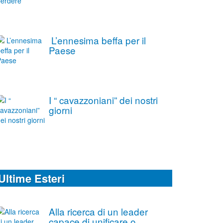
L’ennesima beffa per il
Paese
I “ cavazzoniani” dei nostri
giorni
Ultime Esteri
Alla ricerca di un leader
capace di unificare o,