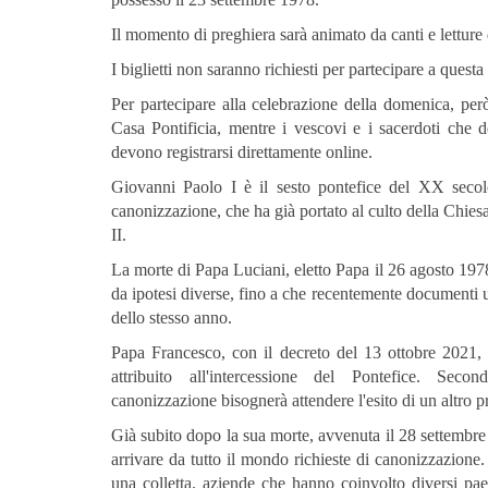
Il momento di preghiera sarà animato da canti e letture
I biglietti non saranno richiesti per partecipare a questa 
Per partecipare alla celebrazione della domenica, però, 
Casa Pontificia, mentre i vescovi e i sacerdoti che 
devono registrarsi direttamente online.
Giovanni Paolo I è il sesto pontefice del XX secolo
canonizzazione, che ha già portato al culto della Chi
II.
La morte di Papa Luciani, eletto Papa il 26 agosto 19
da ipotesi diverse, fino a che recentemente documenti u
dello stesso anno.
Papa Francesco, con il decreto del 13 ottobre 2021, 
attribuito all'intercessione del Pontefice. Se
canonizzazione bisognerà attendere l'esito di un altro 
Già subito dopo la sua morte, avvenuta il 28 settembre
arrivare da tutto il mondo richieste di canonizzazione.
una colletta. aziende che hanno coinvolto diversi paes