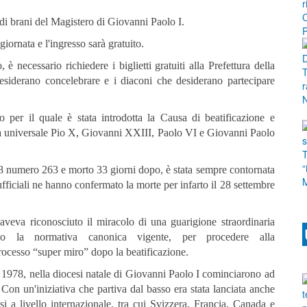
 di brani del Magistero di Giovanni Paolo I.
giornata e l'ingresso sarà gratuito.
è necessario richiedere i biglietti gratuiti alla Prefettura della
desiderano concelebrare e i diaconi che desiderano partecipare
 per il quale è stata introdotta la Causa di beatificazione e
esa universale Pio X, Giovanni XXIII, Paolo VI e Giovanni Paolo
78 numero 263 e morto 33 giorni dopo, è stata sempre contornata
fficiali ne hanno confermato la morte per infarto il 28 settembre
aveva riconosciuto il miracolo di una guarigione straordinaria
condo la normativa canonica vigente, per procedere alla
processo “super miro” dopo la beatificazione.
 1978, nella diocesi natale di Giovanni Paolo I cominciarono ad
 Con un'iniziativa che partiva dal basso era stata lanciata anche
i a livello internazionale, tra cui Svizzera, Francia, Canada e