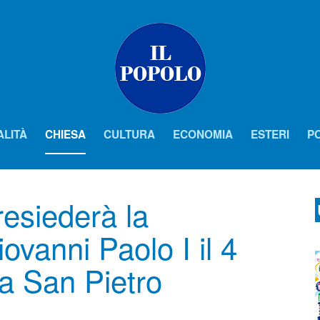
ALITÀ
CHIESA
CULTURA
ECONOMIA
ESTERI
PO
esiederà la
iovanni Paolo I il 4
a San Pietro