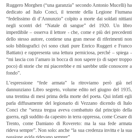
Ruggero Morghen (“una garanzia” secondo Antonio Mucelli) ha
dedicato ad Italo Conci, il tenente della Legione Fiumana
“fedelissimo di d’Annunzio” colpito a morte dai soldati nittiani
negli scontri del “Natale di sangue” del 1920. Un libro
imperdibile – osserva il lettore - che, come e più dei precedenti
dello stesso autore, contiene una gran messe di riferimenti non
solo bibliografici (vi sono citati pure Enrico Ruggeri e Franco
Battiato) e rappresenta una lettura perniciosa, perché – spiega -
“mi lascia con l’amaro in bocca di non sapere (o di saper troppo
poco) di storie che mi piacerebbe e mi sarebbe utile conoscere a
fondo”.
L’espressione “fede armata” la ritroviamo però già nel
dannunziano Libro segreto, volume edito nel giugno del 1935,
una trentina di mesi prima della morte del poeta. Qui infatti egli
parla diffusamente del legionario di Vezzano dicendo di Italo
Conci che “senza tregua aveva combattuto dal principio della
guerra, egli suddito da capestro in terra oppressa, come Cesare di
Trento, come Damiano di Rovereto: ma la sua fede armata
rideva sempre”. Non solo: anche “la sua credenza invitta e la sua
passione avida ridevano sempre”.