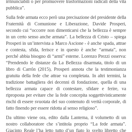
irrinunciabili o per promuovere trasformazioni radicali della vita
pubblica”.
Sulla fede armata ecco però una precisazione del presidente della
Fraternità di Comunione e Liberazione, Davide Prosperi,
secondo cui “occorre non dimenticarsi che la bellezza è sempre
in un certo senso anche armata”. La bellezza di Cristo – spiega
Prosperi in un’intervista a Marco Ascione - è anche spada, attrae
e contesta, sfida, ferisce e in questo è anche “armata”, non
perché abbia bisogno di “armi” esterne. Lorenzo Prezzi osserva:
“Prendendo le distanze da La Bellezza disarmata, titolo di un
libro di Carrón (2015), Prosperi annota che la testimonianza
gratuita della fede che attrae va completata. In altri termini, la
tradizione battagliera dei decenni di fondazione, quella di una
bellezza armata capace di contestare, sfidare e ferire, va
riproposta per evitare che la fede concepita soggettivisticamente
rischi di essere svuotata del suo contenuto di verità corporale, di
fatto finendo per essere ridotta al senso religioso”.
Da ultimo viene ora, edito dalla Lanterna, il volumetto di un
nostro collaboratore che s’intitola proprio “La fede armata”.
Giacinto Reale l’ha letto tutto d’un fiato lo svelto libretto che