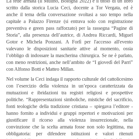
La fede armata (Il Mulino, Bologna 2022) è il titolo di un libro
scritto dalla storica Lucia Ceci, docente a Tor Vergata, ed è
anche il tema della conversazione svoltasi a suo tempo nella
capitale a Palazzo Firenze (si entrava solo con registrazione
preventiva e green pass rafforzato) per la rassegna “Pagine di
Storia”, alla presenza dell’autrice, di Andrea Riccardi, Miguel
Gotor e Michela Ponzani. A Forlì per l'accesso all'evento
valevano le disposizioni sanitarie attive al momento, ossia
l’obbligo di indossare la mascherina chirurgica. Se ne è parlato,
con meno restrizioni, anche nell’ambito de “I giovedì del Parri”
con Alfonso Botti e Matteo Millan.
Nel volume la Ceci indaga il rapporto culturale del cattolicesimo
con l’esercizio della violenza in un’epoca caratterizzata da
mutuazioni e ibridazioni tra registri religiosi e prospettive
politiche. “Rappresentazioni simboliche, mistiche del sacrificio,
fonti teologiche della tradizione cristiana – spiegava l’editore -
hanno fornito a individui e gruppi repertori e motivazioni per
giustificare il ricorso alla violenza insurrezionale, nella
convinzione che la scelta armata fosse non solo legittima, ma
obbligatoria: per difendere istituzioni e valori ritenuti