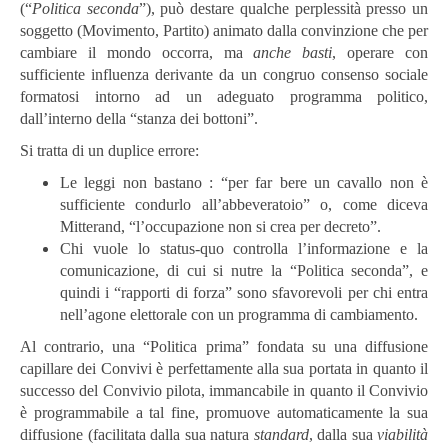
(“
Politica seconda
”), può destare qualche perplessità presso un
soggetto (Movimento, Partito) animato dalla convinzione che per
cambiare il mondo occorra, ma
anche basti
, operare con
sufficiente influenza derivante da un congruo consenso sociale
formatosi intorno ad un adeguato programma politico,
dall’interno della “stanza dei bottoni”.
Si tratta di un duplice errore:
Le leggi non bastano : “per far bere un cavallo non è
sufficiente condurlo all’abbeveratoio” o, come diceva
Mitterand, “l’occupazione non si crea per decreto”.
Chi vuole lo status-quo controlla l’informazione e la
comunicazione, di cui si nutre la “Politica seconda”, e
quindi i “rapporti di forza” sono sfavorevoli per chi entra
nell’agone elettorale con un programma di cambiamento.
Al contrario, una “Politica prima” fondata su una diffusione
capillare dei Convivi è perfettamente alla sua portata in quanto il
successo del Convivio pilota, immancabile in quanto il Convivio
è programmabile a tal fine, promuove automaticamente la sua
diffusione (facilitata dalla sua natura
standard
, dalla sua
viabilità