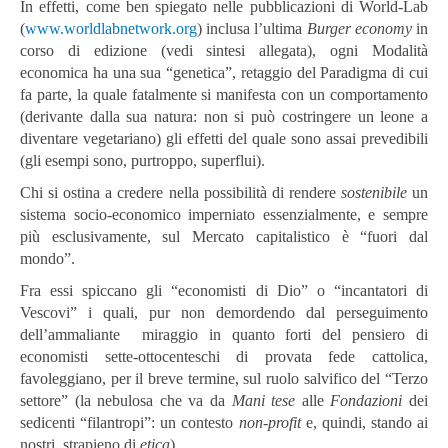
In effetti, come ben spiegato nelle pubblicazioni di World-Lab
(
www.worldlabnetwork.org
) inclusa l’ultima
Burger
economy
in
corso di edizione (vedi sintesi allegata), ogni Modalità
economica ha una sua “genetica”, retaggio del Paradigma di cui
fa parte, la quale fatalmente si manifesta con un comportamento
(derivante dalla sua natura: non si può costringere un leone a
diventare vegetariano) gli effetti del quale sono assai prevedibili
(gli esempi sono, purtroppo, superflui).
Chi si ostina a credere nella possibilità di rendere
sostenibile
un
sistema socio-economico imperniato essenzialmente, e sempre
più esclusivamente, sul Mercato capitalistico è “fuori dal
mondo”.
Fra essi spiccano gli “economisti di Dio” o “incantatori di
Vescovi” i quali, pur non demordendo dal perseguimento
dell’ammaliante miraggio in quanto forti del pensiero di
economisti sette-ottocenteschi di provata fede cattolica,
favoleggiano, per il breve termine, sul ruolo salvifico del “Terzo
settore” (la nebulosa che va da
Mani tese
alle
Fondazioni
dei
sedicenti “filantropi”: un contesto
non-profit
e, quindi, stando ai
nostri, strapieno di
etica
).