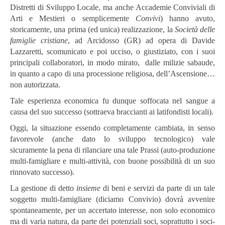
Distretti di Sviluppo Locale, ma anche Accademie Conviviali di
Arti e Mestieri o semplicemente
Convivi
) hanno avuto,
storicamente, una prima (ed unica) realizzazione, la
Società delle
famiglie cristiane
, ad Arcidosso (GR) ad opera di Davide
Lazzaretti, scomunicato e poi ucciso, o giustiziato, con i suoi
principali collaboratori, in modo mirato, dalle milizie sabaude,
in quanto a capo di una processione religiosa, dell’Ascensione…
non autorizzata.
Tale esperienza economica fu dunque soffocata nel sangue a
causa del suo successo (sottraeva braccianti ai latifondisti locali).
Oggi, la situazione essendo completamente cambiata, in senso
favorevole (anche dato lo sviluppo tecnologico) vale
sicuramente la pena di rilanciare una tale Prassi (auto-produzione
multi-famigliare e multi-attività, con buone possibilità di un suo
rinnovato successo).
La gestione di detto
insieme
di beni e servizi da parte di un tale
soggetto multi-famigliare (diciamo Convivio) dovrà avvenire
spontaneamente, per un accertato interesse, non solo economico
ma di varia natura, da parte dei potenziali soci, soprattutto i soci-