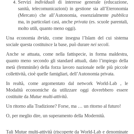
Servizi
individuali
di interesse generale (educazione,
sanità, telecomunicazioni) in gestione sia all’Eteronomia
(Mercato) che all’Autonomia, essenzialmente
pubblica
ma, in particolari casi, anche
privata
(es. scuole parentali,
molto utili, quanto meno oggi).
Una economia
ibrida
, come insegna l’Islam del cui sistema
sociale questa costituisce la base, può durare
nei secoli
.
Anche se attuata, come nella fattispecie, in forma maldestra,
quanto meno secondo gli standard attuali, dato l’impiego della
metà (femminile) della forza lavoro nazionale nelle più piccole
collettività, cioè quelle famigliari, dell’Autonomia privata.
In realtà, come argomentato dal network World-Lab , le
Modalità economiche da utilizzare oggi dovrebbero essere
costituite da
Mutue multi-attività
.
Un ritorno alla Tradizione? Forse, ma … un ritorno al futuro!
O, per meglio dire, un superamento della Modernità.
Tali Mutue multi-attività (riscoperte da World-Lab e denominate