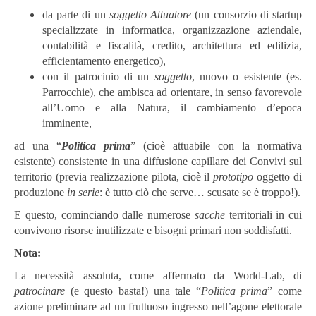
da parte di un
soggetto Attuatore
(un consorzio di startup
specializzate in informatica, organizzazione aziendale,
contabilità e fiscalità, credito, architettura ed edilizia,
efficientamento energetico),
con il patrocinio di un
soggetto
, nuovo o esistente (es.
Parrocchie), che ambisca ad orientare, in senso favorevole
all’Uomo e alla Natura, il cambiamento d’epoca
imminente,
ad una “
Politica prima
” (cioè attuabile con la normativa
esistente) consistente in una diffusione capillare dei Convivi sul
territorio (previa realizzazione pilota, cioè il
prototipo
oggetto di
produzione
in serie
: è tutto ciò che serve… scusate se è troppo!).
E questo, cominciando dalle numerose
sacche
territoriali in cui
convivono risorse inutilizzate e bisogni primari non soddisfatti.
Nota:
La necessità assoluta, come affermato da World-Lab, di
patrocinare
(e questo basta!) una tale “
Politica prima
” come
azione preliminare ad un fruttuoso ingresso nell’agone elettorale