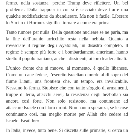
fermo, nella sostanza, perché Trump deve riflettere. Un bel
problema. Dalla trappola in cui si è cacciato deve trarre una
qualche soddisfazione da sbandierare. Ma non è facile. Liberare
lo Stretto di Hormuz significa tornare a come era prima.
Tanto rumore per nulla. Della questione nucleare se ne parla, ma
la fine dell’uranio arricchito resta nella nebbia. Quanto a
rovesciare il regime degli Ayatollah, un disastro completo. Il
regime è sempre più forte e i bombardamenti americani hanno
stretto il popolo iraniano, anche i dissidenti, ai loro leader attuali.
L’unico fronte che si muove, al momento, è quello libanese.
Come un cane fedele, l’esercito israeliano morde al di sopra del
fiume Litani, una frontiera che, un tempo, era invalicabile.
Nessuno lo ferma. Stupisce che con tanto sfoggio di armamenti,
truppe di terra, attacchi aerei, la resistenza degli hezbollah sia
ancora così forte. Non solo resistono, ma continuano ad
attaccare Israele con i loro droni. Non hanno speranza, se le cose
continuano così, ma meglio morire per Allah che cedere ad
Israele. Beati loro.
In Italia, invece, tutto bene. Si discetta sulle primarie, si cerca un