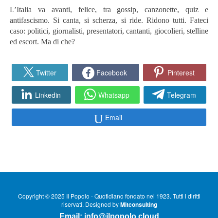
L’Italia va avanti, felice, tra gossip, canzonette, quiz e
antifascismo. Si canta, si scherza, si ride. Ridono tutti. Fateci
caso: politici, giornalisti, presentatori, cantanti, giocolieri, stelline
ed escort. Ma di che?
Twitter
Facebook
Pinterest
Linkedin
Whatsapp
Telegram
Email
Copyright © 2025 Il Popolo - Quotidiano fondato nel 1923. Tutti i diritti
riservati. Designed by
Mitconsulting
Email:
info@ilpopolo.cloud