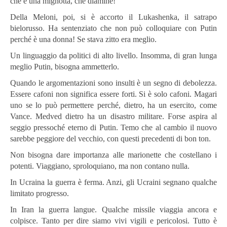
che è una mignotta, che diamine!
Della Meloni, poi, si è accorto il Lukashenka, il satrapo
bielorusso. Ha sentenziato che non può colloquiare con Putin
perché è una donna! Se stava zitto era meglio.
Un linguaggio da politici di alto livello. Insomma, di gran lunga
meglio Putin, bisogna ammetterlo.
Quando le argomentazioni sono insulti è un segno di debolezza.
Essere cafoni non significa essere forti. Si è solo cafoni. Magari
uno se lo può permettere perché, dietro, ha un esercito, come
Vance. Medved dietro ha un disastro militare. Forse aspira al
seggio pressoché eterno di Putin. Temo che al cambio il nuovo
sarebbe peggiore del vecchio, con questi precedenti di bon ton.
Non bisogna dare importanza alle marionette che costellano i
potenti. Viaggiano, sproloquiano, ma non contano nulla.
In Ucraina la guerra è ferma. Anzi, gli Ucraini segnano qualche
limitato progresso.
In Iran la guerra langue. Qualche missile viaggia ancora e
colpisce. Tanto per dire siamo vivi vigili e pericolosi. Tutto è