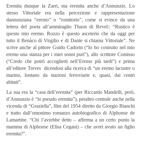
Eremita dunque la Zarri, ma eremita anche d’Annunzio. Lo
stesso Vittoriale era nella percezione e rappresentazione
dannunziana “eremo” o “romitorio”, come si evince da una
lettera del poeta all’ammiraglio Thaon di Revel:: “Rustico è
questo mio eremo. Rozzo è questo asceterio che da oggi per
tutto il Benàco di Virgilio e di Dante si chiama Vittoriale”. Ne
scrive anche al pittore Guido Cadorin (“Io ho costruito nel mio
eremo una stanza per i miei sonni puri”), allo scrittore Comisso
(“Credo che potrò accoglierti nell’Eremo più tardi”) e prima
all’editore Treves dicendosi alla ricerca di “un eremo lacustre o
marino, lontano da stazioni ferroviarie e, quasi, dai centri
abitati”.
La sua era la “casa dell’eremita” (per Riccardo Mandelli, però,
d’Annunzio è “lo pseudo eremita”), peraltro centrale anche nella
vicenda di “Graziella”, film del 1954 diretto da Giorgio Bianchi
e tratto dall’omonimo romanzo autobiografico di Alphonse de
Lamartine. “Chi l’avrebbe detto – afferma a un certo punto la
mamma di Alphonse (Elisa Cegani) – che avrei avuto un figlio
eremita?”.