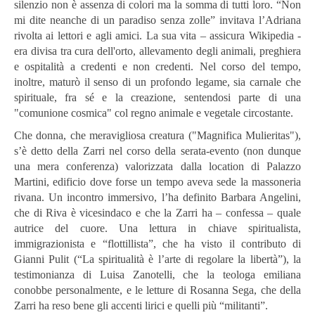
silenzio non è assenza di colori ma la somma di tutti loro. “Non
mi dite neanche di un paradiso senza zolle” invitava l’Adriana
rivolta ai lettori e agli amici. La sua vita – assicura Wikipedia -
era divisa tra cura dell'orto, allevamento degli animali, preghiera
e ospitalità a credenti e non credenti. Nel corso del tempo,
inoltre, maturò il senso di un profondo legame, sia carnale che
spirituale, fra sé e la creazione, sentendosi parte di una
"comunione cosmica" col regno animale e vegetale circostante.
Che donna, che meravigliosa creatura ("Magnifica Mulieritas"),
s’è detto della Zarri nel corso della serata-evento (non dunque
una mera conferenza) valorizzata dalla location di Palazzo
Martini, edificio dove forse un tempo aveva sede la massoneria
rivana. Un incontro immersivo, l’ha definito Barbara Angelini,
che di Riva è vicesindaco e che la Zarri ha – confessa – quale
autrice del cuore. Una lettura in chiave spiritualista,
immigrazionista e “flottillista”, che ha visto il contributo di
Gianni Pulit (“La spiritualità è l’arte di regolare la libertà”), la
testimonianza di Luisa Zanotelli, che la teologa emiliana
conobbe personalmente, e le letture di Rosanna Sega, che della
Zarri ha reso bene gli accenti lirici e quelli più “militanti”.