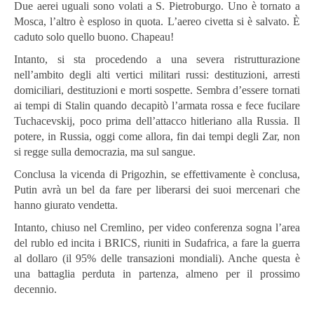
Due aerei uguali sono volati a S. Pietroburgo. Uno è tornato a
Mosca, l’altro è esploso in quota. L’aereo civetta si è salvato. È
caduto solo quello buono. Chapeau!
Intanto, si sta procedendo a una severa ristrutturazione
nell’ambito degli alti vertici militari russi: destituzioni, arresti
domiciliari, destituzioni e morti sospette. Sembra d’essere tornati
ai tempi di Stalin quando decapitò l’armata rossa e fece fucilare
Tuchacevskij, poco prima dell’attacco hitleriano alla Russia. Il
potere, in Russia, oggi come allora, fin dai tempi degli Zar, non
si regge sulla democrazia, ma sul sangue.
Conclusa la vicenda di Prigozhin, se effettivamente è conclusa,
Putin avrà un bel da fare per liberarsi dei suoi mercenari che
hanno giurato vendetta.
Intanto, chiuso nel Cremlino, per video conferenza sogna l’area
del rublo ed incita i BRICS, riuniti in Sudafrica, a fare la guerra
al dollaro (il 95% delle transazioni mondiali). Anche questa è
una battaglia perduta in partenza, almeno per il prossimo
decennio.