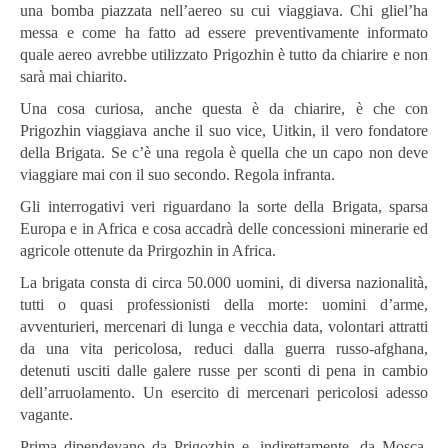
una bomba piazzata nell’aereo su cui viaggiava. Chi gliel’ha
messa e come ha fatto ad essere preventivamente informato
quale aereo avrebbe utilizzato Prigozhin è tutto da chiarire e non
sarà mai chiarito.
Una cosa curiosa, anche questa è da chiarire, è che con
Prigozhin viaggiava anche il suo vice, Uitkin, il vero fondatore
della Brigata. Se c’è una regola è quella che un capo non deve
viaggiare mai con il suo secondo. Regola infranta.
Gli interrogativi veri riguardano la sorte della Brigata, sparsa
Europa e in Africa e cosa accadrà delle concessioni minerarie ed
agricole ottenute da Prirgozhin in Africa.
La brigata consta di circa 50.000 uomini, di diversa nazionalità,
tutti o quasi professionisti della morte: uomini d’arme,
avventurieri, mercenari di lunga e vecchia data, volontari attratti
da una vita pericolosa, reduci dalla guerra russo-afghana,
detenuti usciti dalle galere russe per sconti di pena in cambio
dell’arruolamento. Un esercito di mercenari pericolosi adesso
vagante.
Prima dipendevano da Prigozhin e, indirettamente, da Mosca.