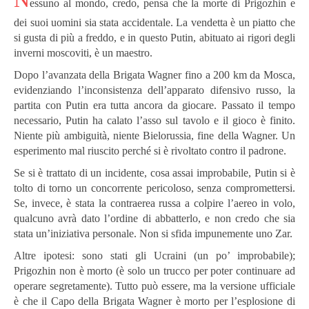
essuno al mondo, credo, pensa che la morte di Prigozhin e
dei suoi uomini sia stata accidentale. La vendetta è un piatto che
si gusta di più a freddo, e in questo Putin, abituato ai rigori degli
inverni moscoviti, è un maestro.
Dopo l’avanzata della Brigata Wagner fino a 200 km da Mosca,
evidenziando l’inconsistenza dell’apparato difensivo russo, la
partita con Putin era tutta ancora da giocare. Passato il tempo
necessario, Putin ha calato l’asso sul tavolo e il gioco è finito.
Niente più ambiguità, niente Bielorussia, fine della Wagner. Un
esperimento mal riuscito perché si è rivoltato contro il padrone.
Se si è trattato di un incidente, cosa assai improbabile, Putin si è
tolto di torno un concorrente pericoloso, senza compromettersi.
Se, invece, è stata la contraerea russa a colpire l’aereo in volo,
qualcuno avrà dato l’ordine di abbatterlo, e non credo che sia
stata un’iniziativa personale. Non si sfida impunemente uno Zar.
Altre ipotesi: sono stati gli Ucraini (un po’ improbabile);
Prigozhin non è morto (è solo un trucco per poter continuare ad
operare segretamente). Tutto può essere, ma la versione ufficiale
è che il Capo della Brigata Wagner è morto per l’esplosione di