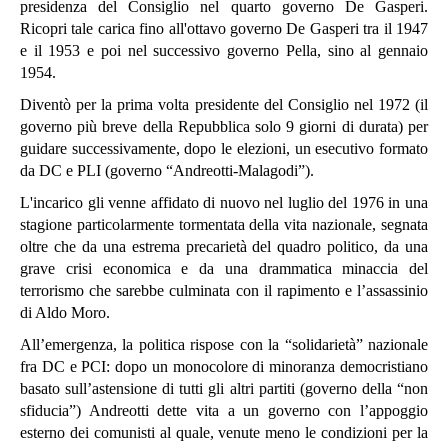
presidenza del Consiglio nel quarto governo De Gasperi.
Ricopri tale carica fino all'ottavo governo De Gasperi tra il 1947
e il 1953 e poi nel successivo governo Pella, sino al gennaio
1954.
Diventò per la prima volta presidente del Consiglio nel 1972 (il
governo più breve della Repubblica solo 9 giorni di durata) per
guidare successivamente, dopo le elezioni, un esecutivo formato
da DC e PLI (governo “Andreotti-Malagodi”).
L'incarico gli venne affidato di nuovo nel luglio del 1976 in una
stagione particolarmente tormentata della vita nazionale, segnata
oltre che da una estrema precarietà del quadro politico, da una
grave crisi economica e da una drammatica minaccia del
terrorismo che sarebbe culminata con il rapimento e l’assassinio
di Aldo Moro.
All’emergenza, la politica rispose con la “solidarietà” nazionale
fra DC e PCI: dopo un monocolore di minoranza democristiano
basato sull’astensione di tutti gli altri partiti (governo della “non
sfiducia”) Andreotti dette vita a un governo con l’appoggio
esterno dei comunisti al quale, venute meno le condizioni per la