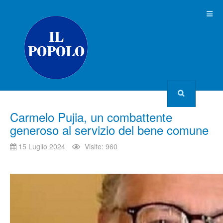
Carmelo Pujia, un combattente
generoso al servizio del bene comune
15 Luglio 2024
Visite: 960