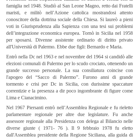
famiglia nel 1948. Studiò al San Leone Magno, retto dai Fratelli
maristi, e militò nell’Azione cattolica mostrandosi attento
conoscitore della dottrina sociale della Chiesa. Si laureò a pieni
voti in Giurisprudenza alla Sapienza con una tesi sui problemi
dell’integrazione economica europea. Tornò in Sicilia nel 1958
per sposarsi. Divenne assistente ordinario di diritto privato
all'Università di Palermo. Ebbe due figli: Bernardo e Maria.
Entrò nella Dc nel 1963 e nel novembre del 1964 si candidò alle
elezioni comunali di Palermo per lo scudo crociato, ottenendo un
grande successo personale. La sua consiliatura coincise con
l'apogeo del “Sacco di Palermo”. Furono anni di grande
tormento e crisi per Dc in Sicilia, con durissime spaccature
correntizie e la presenza a dir poco ingombrante di figure come
Lima e Cianacimino.
Nel 1967 Piersanti entrò nell’Assemblea Regionale e fu rieletto
parlamentare regionale per altre due legislature. Fu anche
assessore regionale alla Presidenza con delega al Bilancio nelle
diverse giunte ( 1971- 76 ). Il 9 febbraio 1978 fu eletto
dall'Assemblea presidente della Regione Siciliana, alla guida di