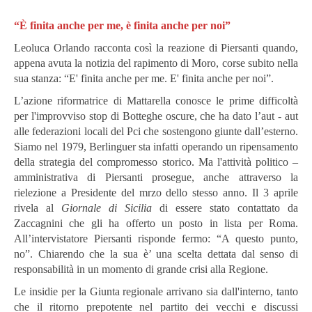
“È finita anche per me, è finita anche per noi”
Leoluca Orlando racconta così la reazione di Piersanti quando,
appena avuta la notizia del rapimento di Moro, corse subito nella
sua stanza: “E' finita anche per me. E' finita anche per noi”.
L’azione riformatrice di Mattarella conosce le prime difficoltà
per l'improvviso stop di Botteghe oscure, che ha dato l’aut - aut
alle federazioni locali del Pci che sostengono giunte dall’esterno.
Siamo nel 1979, Berlinguer sta infatti operando un ripensamento
della strategia del compromesso storico. Ma l'attività politico –
amministrativa di Piersanti prosegue, anche attraverso la
rielezione a Presidente del mrzo dello stesso anno. Il 3 aprile
rivela al
Giornale di Sicilia
di essere stato contattato da
Zaccagnini che gli ha offerto un posto in lista per Roma.
All’intervistatore Piersanti risponde fermo: “A questo punto,
no”. Chiarendo che la sua è’ una scelta dettata dal senso di
responsabilità in un momento di grande crisi alla Regione.
Le insidie per la Giunta regionale arrivano sia dall'interno, tanto
che il ritorno prepotente nel partito dei vecchi e discussi