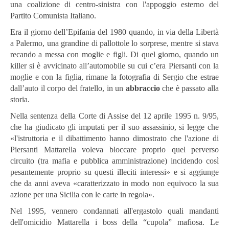
una coalizione di centro-sinistra con l'appoggio esterno del
Partito Comunista Italiano.
Era il giorno dell’Epifania del 1980 quando, in via della Libertà
a Palermo, una grandine di pallottole lo sorprese, mentre si stava
recando a messa con moglie e figli. Di quel giorno, quando un
killer si è avvicinato all’automobile su cui c’era Piersanti con la
moglie e con la figlia, rimane la fotografia di Sergio che estrae
dall’auto il corpo del fratello, in un
abbraccio
che è passato alla
storia.
Nella sentenza della Corte di Assise del 12 aprile 1995 n. 9/95,
che ha giudicato gli imputati per il suo assassinio, si legge che
«l'istruttoria e il dibattimento hanno dimostrato che l'azione di
Piersanti Mattarella voleva bloccare proprio quel perverso
circuito (tra mafia e pubblica amministrazione) incidendo così
pesantemente proprio su questi illeciti interessi» e si aggiunge
che da anni aveva «caratterizzato in modo non equivoco la sua
azione per una Sicilia con le carte in regola».
Nel 1995, vennero condannati all'ergastolo quali mandanti
dell'omicidio Mattarella i boss della “cupola” mafiosa. Le