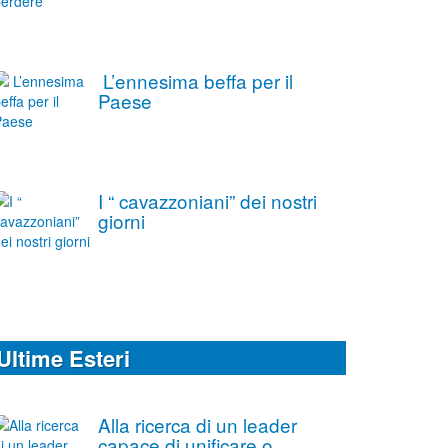
L’ennesima beffa per il
Paese
I “ cavazzoniani” dei nostri
giorni
Ultime Esteri
Alla ricerca di un leader
capace di unificare o,