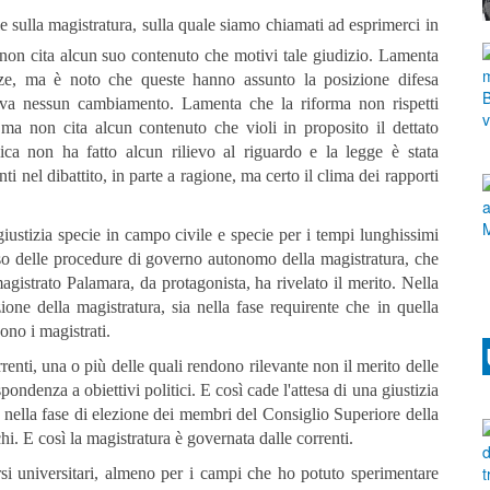
e sulla magistratura, sulla quale siamo chiamati ad esprimerci in
on cita alcun suo contenuto che motivi tale giudizio. Lamenta
ze, ma è noto che queste hanno assunto la posizione difesa
eva nessun cambiamento. Lamenta che la riforma non rispetti
, ma non cita alcun contenuto che violi in proposito il dettato
lica non ha fatto alcun rilievo al riguardo e la legge è stata
i nel dibattito, in parte a ragione, ma certo il clima dei rapporti
giustizia specie in campo civile e specie per i tempi lunghissimi
so delle procedure di governo autonomo della magistratura, che
agistrato Palamara, da protagonista, ha rivelato il merito. Nella
one della magistratura, sia nella fase requirente che in quella
ono i magistrati.
renti, una o più delle quali rendono rilevante non il merito delle
ondenza a obiettivi politici. E così cade l'attesa di una giustizia
o nella fase di elezione dei membri del Consiglio Superiore della
i. E così la magistratura è governata dalle correnti.
orsi universitari, almeno per i campi che ho potuto sperimentare