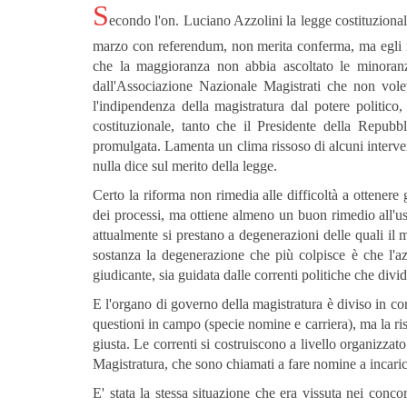
S
econdo l'on. Luciano Azzolini la legge costituzional
marzo con referendum, non merita conferma, ma egli n
che la maggioranza non abbia ascoltato le minoran
dall'Associazione Nazionale Magistrati che non vol
l'indipendenza della magistratura dal potere politico
costituzionale, tanto che il Presidente della Repubb
promulgata. Lamenta un clima rissoso di alcuni intervent
nulla dice sul merito della legge.
Certo la riforma non rimedia alle difficoltà a ottenere 
dei processi, ma ottiene almeno un buon rimedio all'u
attualmente si prestano a degenerazioni delle quali il m
sostanza la degenerazione che più colpisce è che l'azi
giudicante, sia guidata dalle correnti politiche che divid
E l'organo di governo della magistratura è diviso in cor
questioni in campo (specie nomine e carriera), ma la risp
giusta. Le correnti si costruiscono a livello organizzat
Magistratura, che sono chiamati a fare nomine a incarich
E' stata la stessa situazione che era vissuta nei conc