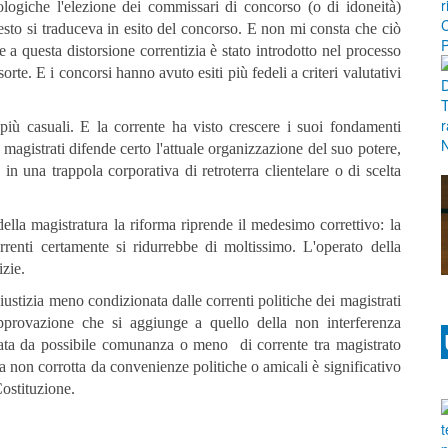
ologiche l'elezione dei commissari di concorso (o di idoneità)
esto si traduceva in esito del concorso. E non mi consta che ciò
 a questa distorsione correntizia è stato introdotto nel processo
orte. E i concorsi hanno avuto esiti più fedeli a criteri valutativi
più casuali. E la corrente ha visto crescere i suoi fondamenti
i magistrati difende certo l'attuale organizzazione del suo potere,
n una trappola corporativa di retroterra clientelare o di scelta
lla magistratura la riforma riprende il medesimo correttivo: la
correnti certamente si ridurrebbe di moltissimo. L'operato della
izie.
stizia meno condizionata dalle correnti politiche dei magistrati
pprovazione che si aggiunge a quello della non interferenza
ziata da possibile comunanza o meno di corrente tra magistrato
a non corrotta da convenienze politiche o amicali è significativo
Costituzione.