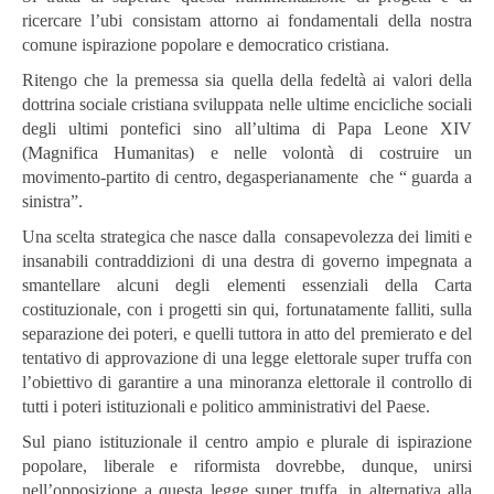
ricercare l’ubi consistam attorno ai fondamentali della nostra
comune ispirazione popolare e democratico cristiana.
Ritengo che la premessa sia quella della fedeltà ai valori della
dottrina sociale cristiana sviluppata nelle ultime encicliche sociali
degli ultimi pontefici sino all’ultima di Papa Leone XIV
(Magnifica Humanitas) e nelle volontà di costruire un
movimento-partito di centro, degasperianamente che “ guarda a
sinistra”.
Una scelta strategica che nasce dalla consapevolezza dei limiti e
insanabili contraddizioni di una destra di governo impegnata a
smantellare alcuni degli elementi essenziali della Carta
costituzionale, con i progetti sin qui, fortunatamente falliti, sulla
separazione dei poteri, e quelli tuttora in atto del premierato e del
tentativo di approvazione di una legge elettorale super truffa con
l’obiettivo di garantire a una minoranza elettorale il controllo di
tutti i poteri istituzionali e politico amministrativi del Paese.
Sul piano istituzionale il centro ampio e plurale di ispirazione
popolare, liberale e riformista dovrebbe, dunque, unirsi
nell’opposizione a questa legge super truffa, in alternativa alla