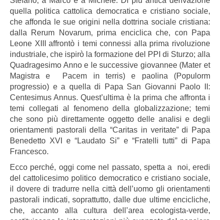
Stefano, a Marco e a Michele. Di più antica derivazione
quella politica cattolica democratica e cristiano sociale,
che affonda le sue origini nella dottrina sociale cristiana:
dalla Rerum Novarum, prima enciclica che, con Papa
Leone XIII affrontò i temi connessi alla prima rivoluzione
industriale, che ispirò la formazione del PPI di Sturzo; alla
Quadragesimo Anno e le successive giovannee (Mater et
Magistra e Pacem in terris) e paolina (Populorm
progressio) e a quella di Papa San Giovanni Paolo II:
Centesimus Annus. Quest’ultima è la prima che affronta i
temi collegati al fenomeno della globalizzazione; temi
che sono più direttamente oggetto delle analisi e degli
orientamenti pastorali della “Caritas in veritate” di Papa
Benedetto XVI e “Laudato Si” e “Fratelli tutti” di Papa
Francesco.
Ecco perché, oggi come nel passato, spetta a noi, eredi
del cattolicesimo politico democratico e cristiano sociale,
il dovere di tradurre nella città dell’uomo gli orientamenti
pastorali indicati, soprattutto, dalle due ultime encicliche,
che, accanto alla cultura dell’area ecologista-verde,