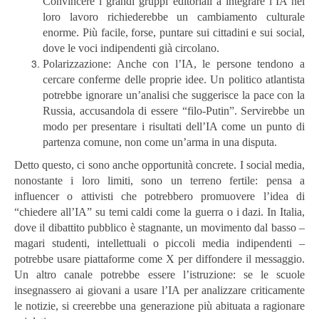
Convincere i grandi gruppi editoriali a integrare l’IA nel
loro lavoro richiederebbe un cambiamento culturale
enorme. Più facile, forse, puntare sui cittadini e sui social,
dove le voci indipendenti già circolano.
Polarizzazione: Anche con l’IA, le persone tendono a
cercare conferme delle proprie idee. Un politico atlantista
potrebbe ignorare un’analisi che suggerisce la pace con la
Russia, accusandola di essere “filo-Putin”. Servirebbe un
modo per presentare i risultati dell’IA come un punto di
partenza comune, non come un’arma in una disputa.
Detto questo, ci sono anche opportunità concrete. I social media,
nonostante i loro limiti, sono un terreno fertile: pensa a
influencer o attivisti che potrebbero promuovere l’idea di
“chiedere all’IA” su temi caldi come la guerra o i dazi. In Italia,
dove il dibattito pubblico è stagnante, un movimento dal basso –
magari studenti, intellettuali o piccoli media indipendenti –
potrebbe usare piattaforme come X per diffondere il messaggio.
Un altro canale potrebbe essere l’istruzione: se le scuole
insegnassero ai giovani a usare l’IA per analizzare criticamente
le notizie, si creerebbe una generazione più abituata a ragionare