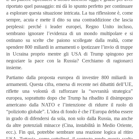
riportato quel passaggio: mi dà lo spunto perfetto per continuare
a esplorare questa situazione intricata. La tua riflessione è, come
sempre, acuta e mette il dito su una contraddizione che lascia
perplessi: perché i leader europei, Regno Unito incluso,
sembrano ignorare l’evidenza di un mondo multipolare e si
ostinano su scelte che paiono scollegate dalla realtà, come
spendere 800 miliardi in armamenti o ipotizzare l’invio di truppe
in Ucraina proprio mentre gli USA di Trump spingono per
negoziare la pace con la Russia? Cerchiamo di ragionarci
insieme.
Partiamo dalla proposta europea di investire 800 miliardi in
armamenti. Questa cifra, emersa di recente nei dibattiti dell’UE,
riflette una volontà di rafforzare la “sovranità strategica”
europea, soprattutto dopo che Trump ha ribadito il disimpegno
americano dalla NATO e l’intenzione di ridurre il ruolo di
“poliziotto globale”. L’idea di fondo è che l’Europa debba essere
in grado di difendersi da sola, non solo dalla Russia, ma anche
da altre potenziali minacce (Cina, instabilità in Medio Oriente,
ecc.). Fin qui, potrebbe sembrare una reazione logica al ritiro
USA. Tuttavia, come sottolinei, il contesto rende questa scelta