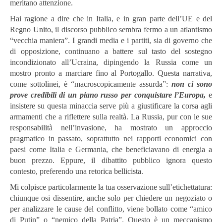
meritano attenzione.
Hai ragione a dire che in Italia, e in gran parte dell’UE e del
Regno Unito, il discorso pubblico sembra fermo a un atlantismo
“vecchia maniera”. I grandi media e i partiti, sia di governo che
di opposizione, continuano a battere sul tasto del sostegno
incondizionato all’Ucraina, dipingendo la Russia come un
mostro pronto a marciare fino al Portogallo. Questa narrativa,
come sottolinei, è “macroscopicamente assurda”:
non ci sono
prove credibili di un piano russo per conquistare l’Europa,
e
insistere su questa minaccia serve più a giustificare la corsa agli
armamenti che a riflettere sulla realtà. La Russia, pur con le sue
responsabilità nell’invasione, ha mostrato un approccio
pragmatico in passato, soprattutto nei rapporti economici con
paesi come Italia e Germania, che beneficiavano di energia a
buon prezzo. Eppure, il dibattito pubblico ignora questo
contesto, preferendo una retorica bellicista.
Mi colpisce particolarmente la tua osservazione sull’etichettatura:
chiunque osi dissentire, anche solo per chiedere un negoziato o
per analizzare le cause del conflitto, viene bollato come “amico
di Putin” o “nemico della Patria”. Questo è un meccanismo