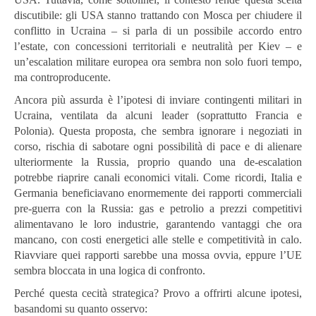
discutibile: gli USA stanno trattando con Mosca per chiudere il
conflitto in Ucraina – si parla di un possibile accordo entro
l’estate, con concessioni territoriali e neutralità per Kiev – e
un’escalation militare europea ora sembra non solo fuori tempo,
ma controproducente.
Ancora più assurda è l’ipotesi di inviare contingenti militari in
Ucraina, ventilata da alcuni leader (soprattutto Francia e
Polonia). Questa proposta, che sembra ignorare i negoziati in
corso, rischia di sabotare ogni possibilità di pace e di alienare
ulteriormente la Russia, proprio quando una de-escalation
potrebbe riaprire canali economici vitali. Come ricordi, Italia e
Germania beneficiavano enormemente dei rapporti commerciali
pre-guerra con la Russia: gas e petrolio a prezzi competitivi
alimentavano le loro industrie, garantendo vantaggi che ora
mancano, con costi energetici alle stelle e competitività in calo.
Riavviare quei rapporti sarebbe una mossa ovvia, eppure l’UE
sembra bloccata in una logica di confronto.
Perché questa cecità strategica? Provo a offrirti alcune ipotesi,
basandomi su quanto osservo: