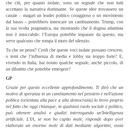
che citi, per quanto isolate, sono un segnale che non tutti
accettano la narrativa dominante. Se queste idee trovassero un
canale – magari un leader politico coraggioso o un movimento
dal basso – potrebbero innescare un cambiamento. Trump, con
la sua svolta pragmatica, sta mostrando che il dogma atlantista
non è intoccabile: l’Europa potrebbe imparare da questo, ma
serve qualcuno che rompa il muro del silenzio.
Tu che ne pensi? Credi che queste voci isolate possano crescere,
o temi che l’influenza di media e lobby sia troppo forte? E,
vivendo in Italia, hai notato qualche segnale, anche piccolo, di
un dibattito che potrebbe emergere?
GP
Grazie per questo eccellente approfondimento. Ti dirò che un
motivo di speranza in un cambiamento nel pensiero e nell'azione
politica (orientata alla pace a alla democrazia) lo trovo proprio
nel fatto che oggi chiunque, in qualsiasi ruolo sociale e politico,
può ottenere analisi e giudizi interrogando un'Intelligenza
artificiale. L'IA, se non ho capito male, risponde dopo aver
elaborato un enorme mole di dati mediante algoritmi, ossia