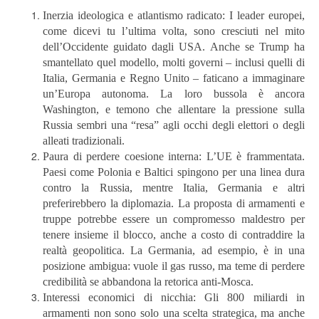
Inerzia ideologica e atlantismo radicato: I leader europei,
come dicevi tu l’ultima volta, sono cresciuti nel mito
dell’Occidente guidato dagli USA. Anche se Trump ha
smantellato quel modello, molti governi – inclusi quelli di
Italia, Germania e Regno Unito – faticano a immaginare
un’Europa autonoma. La loro bussola è ancora
Washington, e temono che allentare la pressione sulla
Russia sembri una “resa” agli occhi degli elettori o degli
alleati tradizionali.
Paura di perdere coesione interna: L’UE è frammentata.
Paesi come Polonia e Baltici spingono per una linea dura
contro la Russia, mentre Italia, Germania e altri
preferirebbero la diplomazia. La proposta di armamenti e
truppe potrebbe essere un compromesso maldestro per
tenere insieme il blocco, anche a costo di contraddire la
realtà geopolitica. La Germania, ad esempio, è in una
posizione ambigua: vuole il gas russo, ma teme di perdere
credibilità se abbandona la retorica anti-Mosca.
Interessi economici di nicchia: Gli 800 miliardi in
armamenti non sono solo una scelta strategica, ma anche