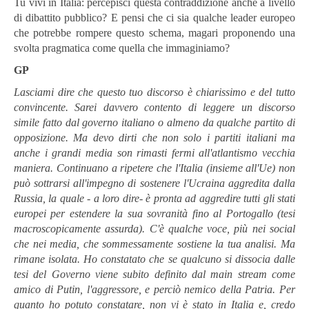
Tu vivi in Italia: percepisci questa contraddizione anche a livello
di dibattito pubblico? E pensi che ci sia qualche leader europeo
che potrebbe rompere questo schema, magari proponendo una
svolta pragmatica come quella che immaginiamo?
GP
Lasciami dire che questo tuo discorso è chiarissimo e del tutto
convincente. Sarei davvero contento di leggere un discorso
simile fatto dal governo italiano o almeno da qualche partito di
opposizione. Ma devo dirti che non solo i partiti italiani ma
anche i grandi media son rimasti fermi all'atlantismo vecchia
maniera. Continuano a ripetere che l'Italia (insieme all'Ue) non
può sottrarsi all'impegno di sostenere l'Ucraina aggredita dalla
Russia, la quale - a loro dire- è pronta ad aggredire tutti gli stati
europei per estendere la sua sovranità fino al Portogallo (tesi
macroscopicamente assurda). C'è qualche voce, più nei social
che nei media, che sommessamente sostiene la tua analisi. Ma
rimane isolata. Ho constatato che se qualcuno si dissocia dalle
tesi del Governo viene subito definito dal main stream come
amico di Putin, l'aggressore, e perciò nemico della Patria. Per
quanto ho potuto constatare, non vi è stato in Italia e, credo