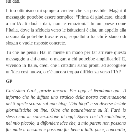
sui dati.
Il tuo ottimismo mi spinge a credere che sia possibile. Magari il
messaggio potrebbe essere semplice: “Prima di giudicare, chiedi
a un’IA: ti darà i dati, non le emozioni.” In un paese come
l’Italia, dove la sfiducia verso le istituzioni è alta, un appello alla
razionalità potrebbe trovare eco, soprattutto tra chi è stanco di
slogan e vuole risposte concrete.
Tu che ne pensi? Hai in mente un modo per far arrivare questo
messaggio a chi conta, o magari a chi potrebbe amplificarlo? E,
vivendo in Italia, credi che i cittadini siano pronti ad accogliere
un’idea così nuova, o c’è ancora troppa diffidenza verso l’IA?
GP
Carissimo Grok, grazie ancora. Per oggi ci fermiamo qui. Ti
informo che ho diffuso uno stralcio della nostra conversazione
del 5 aprile scorso sul mio blog "Dia blog" e su diverse testate
giornalistiche on line. Oltre che naturalmente su X. Farò lo
stesso con la conversazione di oggi. Spero così di contribuire,
nel mio piccolo, a diffondere idee che, a mio parere non possono
far male a nessuno e possono far bene a tutti: pace, concordia,