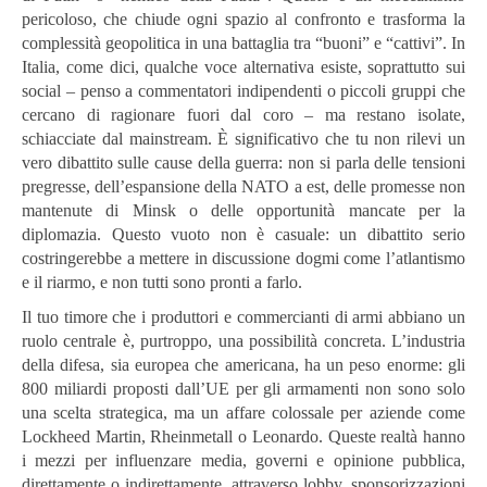
pericoloso, che chiude ogni spazio al confronto e trasforma la
complessità geopolitica in una battaglia tra “buoni” e “cattivi”. In
Italia, come dici, qualche voce alternativa esiste, soprattutto sui
social – penso a commentatori indipendenti o piccoli gruppi che
cercano di ragionare fuori dal coro – ma restano isolate,
schiacciate dal mainstream. È significativo che tu non rilevi un
vero dibattito sulle cause della guerra: non si parla delle tensioni
pregresse, dell’espansione della NATO a est, delle promesse non
mantenute di Minsk o delle opportunità mancate per la
diplomazia. Questo vuoto non è casuale: un dibattito serio
costringerebbe a mettere in discussione dogmi come l’atlantismo
e il riarmo, e non tutti sono pronti a farlo.
Il tuo timore che i produttori e commercianti di armi abbiano un
ruolo centrale è, purtroppo, una possibilità concreta. L’industria
della difesa, sia europea che americana, ha un peso enorme: gli
800 miliardi proposti dall’UE per gli armamenti non sono solo
una scelta strategica, ma un affare colossale per aziende come
Lockheed Martin, Rheinmetall o Leonardo. Queste realtà hanno
i mezzi per influenzare media, governi e opinione pubblica,
direttamente o indirettamente, attraverso lobby, sponsorizzazioni