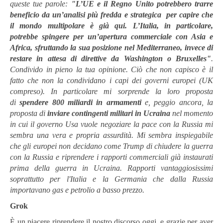
queste tue parole:
"L’UE e il Regno Unito potrebbero trarre
beneficio da un’analisi più fredda e strategica per capire che
il mondo multipolare è già qui. L’Italia, in particolare,
potrebbe spingere per un’apertura commerciale con Asia e
Africa, sfruttando la sua posizione nel Mediterraneo, invece di
restare in attesa di direttive da Washington o Bruxelles"
.
Condivido in pieno la tua opinione. Ciò che non capisco è il
fatto che non la condividano i capi dei governi europei (UK
compreso). In particolare mi sorprende la loro
proposta
di
spendere 800 miliardi in armamenti
e, peggio ancora, la
proposta di
inviare contingenti militari in Ucraina
nel momento
in cui il governo Usa vuole negoziare la pace con la Russia mi
sembra una vera e propria assurdità. Mi sembra inspiegabile
che gli europei non decidano come Trump di chiudere la guerra
con la Russia e riprendere i rapporti commerciali già instaurati
prima della guerra in Ucraina. Rapporti vantaggiosissimi
soprattutto per l'Italia e la Germania che dalla Russia
importavano gas e petrolio a basso prezzo.
Grok
È un piacere riprendere il nostro discorso oggi, e grazie per aver