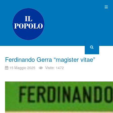
Ferdinando Gerra “magister vitae”
15 Maggio 2025
Visite: 1472