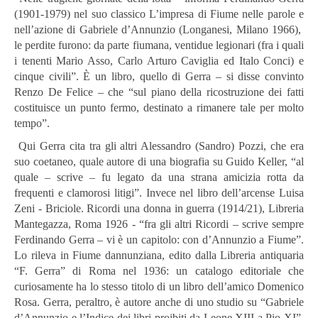
(1901-1979) nel suo classico L’impresa di Fiume nelle parole e
nell’azione di Gabriele d’Annunzio (Longanesi, Milano 1966),
le perdite furono: da parte fiumana, ventidue legionari (fra i quali
i tenenti Mario Asso, Carlo Arturo Caviglia ed Italo Conci) e
cinque civili”. È un libro, quello di Gerra – si disse convinto
Renzo De Felice – che “sul piano della ricostruzione dei fatti
costituisce un punto fermo, destinato a rimanere tale per molto
tempo”.
Qui Gerra cita tra gli altri Alessandro (Sandro) Pozzi, che era
suo coetaneo, quale autore di una biografia su Guido Keller, “al
quale – scrive – fu legato da una strana amicizia rotta da
frequenti e clamorosi litigi”. Invece nel libro dell’arcense Luisa
Zeni - Briciole. Ricordi una donna in guerra (1914/21), Libreria
Mantegazza, Roma 1926 - “fra gli altri Ricordi – scrive sempre
Ferdinando Gerra – vi è un capitolo: con d’Annunzio a Fiume”.
Lo rileva in Fiume dannunziana, edito dalla Libreria antiquaria
“F. Gerra” di Roma nel 1936: un catalogo editoriale che
curiosamente ha lo stesso titolo di un libro dell’amico Domenico
Rosa. Gerra, peraltro, è autore anche di uno studio su “Gabriele
d’Annunzio e l’Indice dei libri proibiti da Leone XIII a Pio XI”,