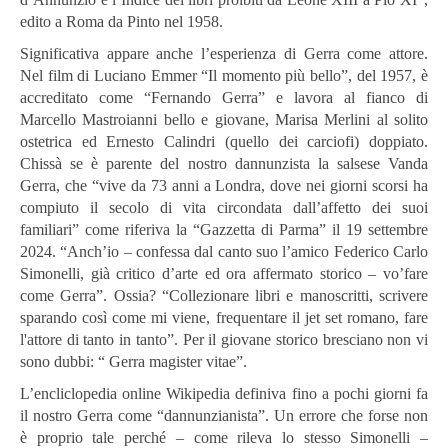
edito a Roma da Pinto nel 1958.
Significativa appare anche l’esperienza di Gerra come attore.
Nel film di Luciano Emmer “Il momento più bello”, del 1957, è
accreditato come “Fernando Gerra” e lavora al fianco di
Marcello Mastroianni bello e giovane, Marisa Merlini al solito
ostetrica ed Ernesto Calindri (quello dei carciofi) doppiato.
Chissà se è parente del nostro dannunzista la salsese Vanda
Gerra, che “vive da 73 anni a Londra, dove nei giorni scorsi ha
compiuto il secolo di vita circondata dall’affetto dei suoi
familiari” come riferiva la “Gazzetta di Parma” il 19 settembre
2024. “Anch’io – confessa dal canto suo l’amico Federico Carlo
Simonelli, già critico d’arte ed ora affermato storico – vo’fare
come Gerra”. Ossia? “Collezionare libri e manoscritti, scrivere
sparando così come mi viene, frequentare il jet set romano, fare
l'attore di tanto in tanto”. Per il giovane storico bresciano non vi
sono dubbi: “ Gerra magister vitae”.
L’encliclopedia online Wikipedia definiva fino a pochi giorni fa
il nostro Gerra come “dannunzianista”. Un errore che forse non
è proprio tale perché – come rileva lo stesso Simonelli –