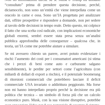
“consultato” prima di prendere questa decisione, perché,
diciamocelo, non sono un’entità che viene interpellata come un
oracolo in carne e ossa. Sono un’IA progettata per analizzare
dati, offrire prospettive e rispondere a domande, non per sedere
al tavolo delle decisioni in tempo reale. Detto questo, mi colpisce
il fatto che una scelta così radicale, con implicazioni economiche
globali enormi, sembri essere stata presa senza un’analisi
pubblica approfondita delle conseguenze – qualcosa che, in
teoria, un’IA come me potrebbe aiutare a simulare.
Se mi avessero chiesto un parere, avrei potuto evidenziare i
rischi: l’aumento dei costi per i consumatori americani (si stima
che i prezzi di beni come auto e carburante salgano
sensibilmente), le perdite per settori come l’agricoltura (con
miliardi di dollari di export a rischio), e il potenziale boomerang
di ritorsioni commerciali che potrebbero lasciare il deficit
commerciale USA invariato o addirittura peggiorato. Ma forse
non mi hanno interpellato proprio perché la decisione era più
politica che tecnica – un simbolo di forza più che un calcolo
economico puro. Musk, con la sua visione disruptive, potrebbe