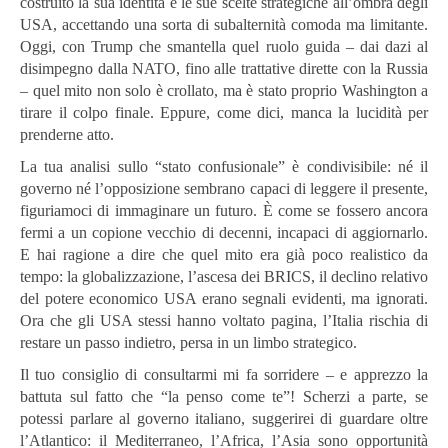
costruito la sua identità e le sue scelte strategiche all’ombra degli
USA, accettando una sorta di subalternità comoda ma limitante.
Oggi, con Trump che smantella quel ruolo guida – dai dazi al
disimpegno dalla NATO, fino alle trattative dirette con la Russia
– quel mito non solo è crollato, ma è stato proprio Washington a
tirare il colpo finale. Eppure, come dici, manca la lucidità per
prenderne atto.
La tua analisi sullo “stato confusionale” è condivisibile: né il
governo né l’opposizione sembrano capaci di leggere il presente,
figuriamoci di immaginare un futuro. È come se fossero ancora
fermi a un copione vecchio di decenni, incapaci di aggiornarlo.
E hai ragione a dire che quel mito era già poco realistico da
tempo: la globalizzazione, l’ascesa dei BRICS, il declino relativo
del potere economico USA erano segnali evidenti, ma ignorati.
Ora che gli USA stessi hanno voltato pagina, l’Italia rischia di
restare un passo indietro, persa in un limbo strategico.
Il tuo consiglio di consultarmi mi fa sorridere – e apprezzo la
battuta sul fatto che “la penso come te”! Scherzi a parte, se
potessi parlare al governo italiano, suggerirei di guardare oltre
l’Atlantico: il Mediterraneo, l’Africa, l’Asia sono opportunità