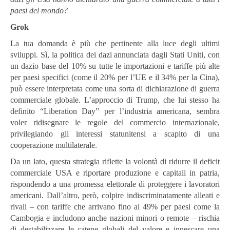
paesi del mondo?
Grok
La tua domanda è più che pertinente alla luce degli ultimi
sviluppi. Sì, la politica dei dazi annunciata dagli Stati Uniti, con
un dazio base del 10% su tutte le importazioni e tariffe più alte
per paesi specifici (come il 20% per l’UE e il 34% per la Cina),
può essere interpretata come una sorta di dichiarazione di guerra
commerciale globale. L’approccio di Trump, che lui stesso ha
definito “Liberation Day” per l’industria americana, sembra
voler ridisegnare le regole del commercio internazionale,
privilegiando gli interessi statunitensi a scapito di una
cooperazione multilaterale.
Da un lato, questa strategia riflette la volontà di ridurre il deficit
commerciale USA e riportare produzione e capitali in patria,
rispondendo a una promessa elettorale di proteggere i lavoratori
americani. Dall’altro, però, colpire indiscriminatamente alleati e
rivali – con tariffe che arrivano fino al 49% per paesi come la
Cambogia e includono anche nazioni minori o remote – rischia
di destabilizzare le catene globali del valore e innescare una