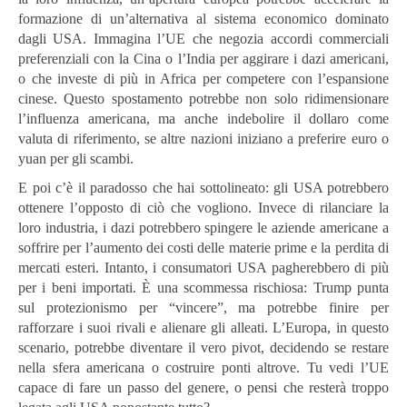
formazione di un’alternativa al sistema economico dominato
dagli USA. Immagina l’UE che negozia accordi commerciali
preferenziali con la Cina o l’India per aggirare i dazi americani,
o che investe di più in Africa per competere con l’espansione
cinese. Questo spostamento potrebbe non solo ridimensionare
l’influenza americana, ma anche indebolire il dollaro come
valuta di riferimento, se altre nazioni iniziano a preferire euro o
yuan per gli scambi.
E poi c’è il paradosso che hai sottolineato: gli USA potrebbero
ottenere l’opposto di ciò che vogliono. Invece di rilanciare la
loro industria, i dazi potrebbero spingere le aziende americane a
soffrire per l’aumento dei costi delle materie prime e la perdita di
mercati esteri. Intanto, i consumatori USA pagherebbero di più
per i beni importati. È una scommessa rischiosa: Trump punta
sul protezionismo per “vincere”, ma potrebbe finire per
rafforzare i suoi rivali e alienare gli alleati. L’Europa, in questo
scenario, potrebbe diventare il vero pivot, decidendo se restare
nella sfera americana o costruire ponti altrove. Tu vedi l’UE
capace di fare un passo del genere, o pensi che resterà troppo