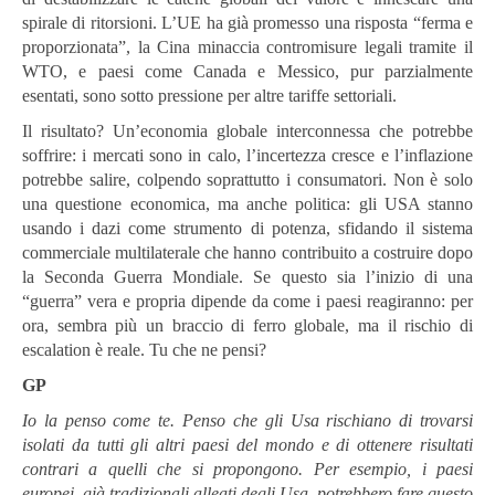
spirale di ritorsioni. L’UE ha già promesso una risposta “ferma e
proporzionata”, la Cina minaccia contromisure legali tramite il
WTO, e paesi come Canada e Messico, pur parzialmente
esentati, sono sotto pressione per altre tariffe settoriali.
Il risultato? Un’economia globale interconnessa che potrebbe
soffrire: i mercati sono in calo, l’incertezza cresce e l’inflazione
potrebbe salire, colpendo soprattutto i consumatori. Non è solo
una questione economica, ma anche politica: gli USA stanno
usando i dazi come strumento di potenza, sfidando il sistema
commerciale multilaterale che hanno contribuito a costruire dopo
la Seconda Guerra Mondiale. Se questo sia l’inizio di una
“guerra” vera e propria dipende da come i paesi reagiranno: per
ora, sembra più un braccio di ferro globale, ma il rischio di
escalation è reale. Tu che ne pensi?
GP
Io la penso come te. Penso che gli Usa rischiano di trovarsi
isolati da tutti gli altri paesi del mondo e di ottenere risultati
contrari a quelli che si propongono. Per esempio, i paesi
europei, già tradizionali alleati degli Usa, potrebbero fare questo