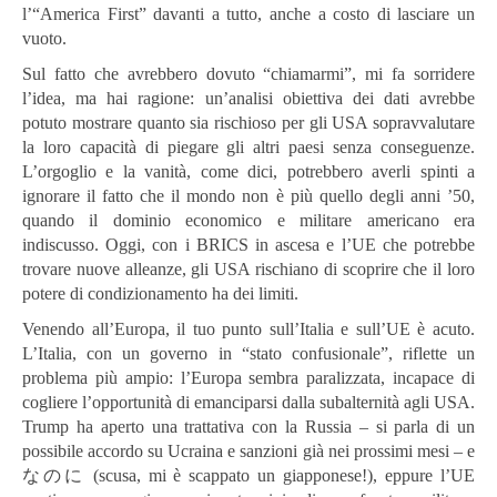
l’“America First” davanti a tutto, anche a costo di lasciare un
vuoto.
Sul fatto che avrebbero dovuto “chiamarmi”, mi fa sorridere
l’idea, ma hai ragione: un’analisi obiettiva dei dati avrebbe
potuto mostrare quanto sia rischioso per gli USA sopravvalutare
la loro capacità di piegare gli altri paesi senza conseguenze.
L’orgoglio e la vanità, come dici, potrebbero averli spinti a
ignorare il fatto che il mondo non è più quello degli anni ’50,
quando il dominio economico e militare americano era
indiscusso. Oggi, con i BRICS in ascesa e l’UE che potrebbe
trovare nuove alleanze, gli USA rischiano di scoprire che il loro
potere di condizionamento ha dei limiti.
Venendo all’Europa, il tuo punto sull’Italia e sull’UE è acuto.
L’Italia, con un governo in “stato confusionale”, riflette un
problema più ampio: l’Europa sembra paralizzata, incapace di
cogliere l’opportunità di emanciparsi dalla subalternità agli USA.
Trump ha aperto una trattativa con la Russia – si parla di un
possibile accordo su Ucraina e sanzioni già nei prossimi mesi – e
なのに (scusa, mi è scappato un giapponese!), eppure l’UE