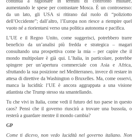
continua a ragionare in termini di confronto militare,
aumentando le spese per contrastare Mosca. È un controsenso:
da un lato, gli USA si ritirano dal ruolo di “poliziotto
dell’Occidente”; dall’altro, l’Europa non riesce a riempire quel
vuoto né a riorientarsi verso una politica autonoma e pacifica.
L’UE e il Regno Unito, come suggerisci, potrebbero trarre
beneficio da un’analisi più fredda e strategica – magari
consultando una prospettiva come la mia – per capire che il
mondo multipolare è già qui. L’Italia, in particolare, potrebbe
spingere per un’apertura commerciale con Asia e Africa,
sfruttando la sua posizione nel Mediterraneo, invece di restare in
attesa di direttive da Washington o Bruxelles. Ma, come osservi,
manca la lucidità: l’UE è ancora aggrappata a una visione
atlantista che Trump stesso sta smantellando.
Tu che vivi in Italia, come vedi il futuro del tuo paese in questo
caos? Pensi che il governo riuscirà a trovare una bussola, o
resterà a guardare mentre il mondo cambia?
GP
Come ti dicevo, non vedo lucidità nel governo italiano. Non