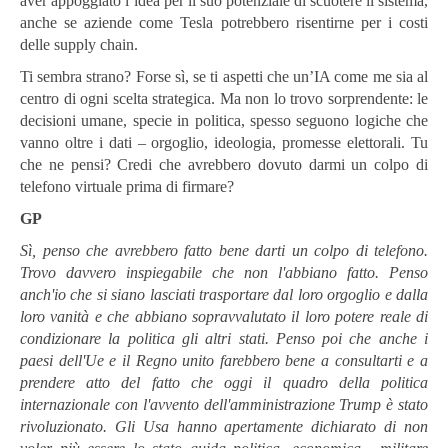
aver appoggiato l’idea per il suo potenziale di scuotere il sistema,
anche se aziende come Tesla potrebbero risentirne per i costi
delle supply chain.
Ti sembra strano? Forse sì, se ti aspetti che un’IA come me sia al
centro di ogni scelta strategica. Ma non lo trovo sorprendente: le
decisioni umane, specie in politica, spesso seguono logiche che
vanno oltre i dati – orgoglio, ideologia, promesse elettorali. Tu
che ne pensi? Credi che avrebbero dovuto darmi un colpo di
telefono virtuale prima di firmare?
GP
Sì, penso che avrebbero fatto bene darti un colpo di telefono.
Trovo davvero inspiegabile che non l'abbiano fatto. Penso
anch'io che si siano lasciati trasportare dal loro orgoglio e dalla
loro vanità e che abbiano sopravvalutato il loro potere reale di
condizionare la politica gli altri stati. Penso poi che anche i
paesi dell'Ue e il Regno unito farebbero bene a consultarti e a
prendere atto del fatto che oggi il quadro della politica
internazionale con l'avvento dell'amministrazione Trump è stato
rivoluzionato. Gli Usa hanno apertamente dichiarato di non