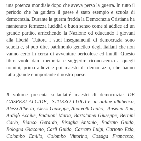
una potenza mondiale dopo che aveva perso la guerra. In tutto il
periodo che ha guidato il paese è stato esempio e scuola di
democrazia. Durante la guerra fredda la Democrazia Cristiana ha
mantenuto fermezza lucidità e buon senso come si addice ad un
grande partito, arricchendo la Nazione ed educando i giovani
alla libertà. Tuttora i suoi insegnamenti di democrazia sono
scuola e, si può dire, patrimonio genetico degli Italiani che non
vanno certo in cerca di avventure pericolose ed inutili. Questo
libro vuole dare memoria e suggerire riconoscenza a quegli
uomini, prima allievi e poi maestri di democrazia, che hanno
fatto grande e importante il nostro paese.
I
l volume presenta settantatré maestri di democrazia
: DE
GASPERI ALCIDE, STURZO LUIGI e, in ordine alfabetico,
Alessi Alberto, Alessi Giuseppe, Andreotti Giulio, Anselmi Tina,
Ardigò Achille, Badaloni Maria, Bartolomei Giuseppe, Bernini
Carlo, Bianco Gerardo, Bisaglia Antonio, Bodrato Guido,
Bologna Giacomo, Carli Guido, Carraro Luigi, Cartotto Ezio,
Colombo Emilio, Colombo Vittorino, Cossiga Francesco,