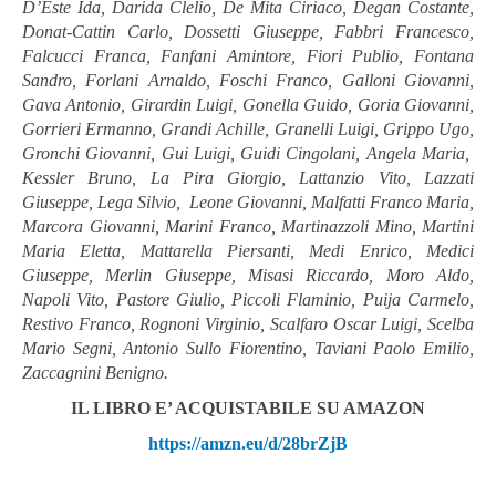
D’Este Ida, Darida Clelio, De Mita Ciriaco, Degan Costante,
Donat-Cattin Carlo, Dossetti Giuseppe, Fabbri Francesco,
Falcucci Franca, Fanfani Amintore, Fiori Publio, Fontana
Sandro, Forlani Arnaldo, Foschi Franco, Galloni Giovanni,
Gava Antonio, Girardin Luigi, Gonella Guido, Goria Giovanni,
Gorrieri Ermanno, Grandi Achille, Granelli Luigi, Grippo Ugo,
Gronchi Giovanni, Gui Luigi, Guidi Cingolani, Angela Maria,
Kessler Bruno, La Pira Giorgio, Lattanzio Vito, Lazzati
Giuseppe, Lega Silvio, Leone Giovanni, Malfatti Franco Maria,
Marcora Giovanni, Marini Franco, Martinazzoli Mino, Martini
Maria Eletta, Mattarella Piersanti, Medi Enrico, Medici
Giuseppe, Merlin Giuseppe, Misasi Riccardo, Moro Aldo,
Napoli Vito, Pastore Giulio, Piccoli Flaminio, Puija Carmelo,
Restivo Franco, Rognoni Virginio, Scalfaro Oscar Luigi, Scelba
Mario Segni, Antonio Sullo Fiorentino, Taviani Paolo Emilio,
Zaccagnini Benigno.
IL LIBRO E’ ACQUISTABILE SU AMAZON
https://amzn.eu/d/28brZjB