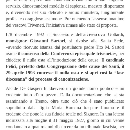
servizio, dimostrandosi modello di sapienza, maestro di speranza
e, divenendo nel suo delicato e arduo ministero, lungimirante
profeta e coraggioso testimone. Pur ottenendo l'assenso unanime
dei vescovi Triveneti, l'iniziativa rimase allo stato di proposta.
L’8 dicembre 1992 il Successore dell'arcivescovo Gottardi,
monsignor Giovanni Sartori
, si rivolse alla Santa Sede,
«avendo ricevuto istanza dal postulatore padre Tito M. Sartori
osm e
il consenso della Conferenza episcopale triveneta
», per
chiedere il nulla osta all’introduzione della causa. Il
cardinale
Felici, prefetto della Congregazione delle cause dei Santi, il
29 aprile 1993 concesse il nulla osta e si aprì così la “fase
diocesana” del processo di canonizzazione.
Alcide De Gasperi fu davvero un grande uomo politico e un
credente tutto d’un pezzo. Dalla documentazione che si sta
esaminando a Trento, oltre tutto ciò che è stato pubblicato
soprattutto dalla figlia Maria Romana traspare l’uomo e il
credente che pone la sua fiducia totale nel Signore. In una lettera
indirizzata alla moglie il 31 maggio 1927, giorno in cui venne
condannato a quattro anni di carcere da un tribunale fascista, per