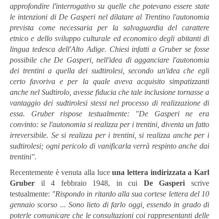
approfondire l'interrogativo su quelle che potevano essere state
le intenzioni di De Gasperi nel dilatare al Trentino l'autonomia
prevista come necessaria per la salvaguardia del carattere
etnico e dello sviluppo culturale ed economico degli abitanti di
lingua tedesca dell'Alto Adige. Chiesi infatti a Gruber se fosse
possibile che De Gasperi, nell'idea di agganciare l'autonomia
dei trentini a quella dei sudtirolesi, secondo un'idea che egli
certo favoriva e per la quale aveva acquisito simpatizzanti
anche nel Sudtirolo, avesse fiducia che tale inclusione tornasse a
vantaggio dei sudtirolesi stessi nel processo di realizzazione di
essa. Gruber rispose testualmente: "De Gasperi ne era
convinto: se l'autonomia si realizza per i trentini, diventa un fatto
irreversibile. Se si realizza per i trentini, si realizza anche per i
sudtirolesi; ogni pericolo di vanificarla verrà respinto anche dai
trentini".
Recentemente è venuta alla luce
una lettera indirizzata a Karl
Gruber
il 4 febbraio 1948, in cui
De Gasperi
scrive
testualmente:
"Rispondo in ritardo alla sua cortese lettera del 10
gennaio scorso ... Sono lieto di farlo oggi, essendo in grado di
poterle comunicare che le consultazioni coi rappresentanti delle