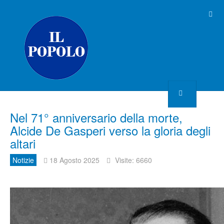
Nel 71° anniversario della morte,
Alcide De Gasperi verso la gloria degli
altari
Notizie
18 Agosto 2025
Visite: 6660