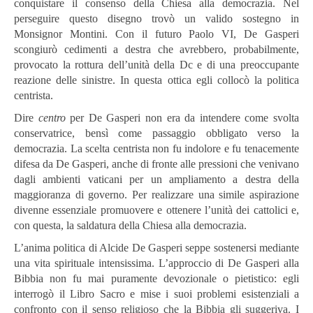
conquistare il consenso della Chiesa alla democrazia. Nel
perseguire questo disegno trovò un valido sostegno in
Monsignor Montini. Con il futuro Paolo VI, De Gasperi
scongiurò cedimenti a destra che avrebbero, probabilmente,
provocato la rottura dell’unità della Dc e di una preoccupante
reazione delle sinistre. In questa ottica egli collocò la politica
centrista.
Dire
centro
per De Gasperi non era da intendere come svolta
conservatrice, bensì come passaggio obbligato verso la
democrazia. La scelta centrista non fu indolore e fu tenacemente
difesa da De Gasperi, anche di fronte alle pressioni che venivano
dagli ambienti vaticani per un ampliamento a destra della
maggioranza di governo. Per realizzare una simile aspirazione
divenne essenziale promuovere e ottenere l’unità dei cattolici e,
con questa, la saldatura della Chiesa alla democrazia.
L’anima politica di Alcide De Gasperi seppe sostenersi mediante
una vita spirituale intensissima. L’approccio di De Gasperi alla
Bibbia non fu mai puramente devozionale o pietistico: egli
interrogò il Libro Sacro e mise i suoi problemi esistenziali a
confronto con il senso religioso che la Bibbia gli suggeriva. I