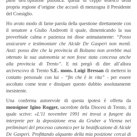
parte dell’opinione pubblica: quella di ceppo tedesco della
propria regione d’origine che accusò di menzogna il Presidente
del Consiglio.
Ho avuto modo di farne parola della questione direttamente con
il senatore a Giulio Andreotti il quale, dimenticando la sua
proverbiale calma e pazienza mi disse animatamente:
“Posso
assicurare e testimoniare che Alcide De Gasperi non mentì.
Anzi: posso dire che la provincia di Bolzano non avrebbe mai
ottenuto la sua autonomia se non fosse stata concessa anche
alla provincia di Trento”.
E mi pregò di dire all’allora
arcivescovo di Trento
S.E. mons. Luigi Bressan
di mettersi in
contatto personale con lui -
“fin che è in vita”
- per essere
ascoltato come teste e dissipare questo dubbio assolutamente
inesistente.
Una conferma autorevole di questa ipotesi è offerta da
monsignor
Igino Rogger,
sacerdote della Diocesi di Trento, il
quale scrive:
«L'11 novembre 1991 mi trovai a fungere da
interprete per la deposizione resa da Gruber a Vienna nei
preliminari del processo canonico per la beatificazione di Alcide
De Gasperi. Profittando alquanto della mia posizione cercai di