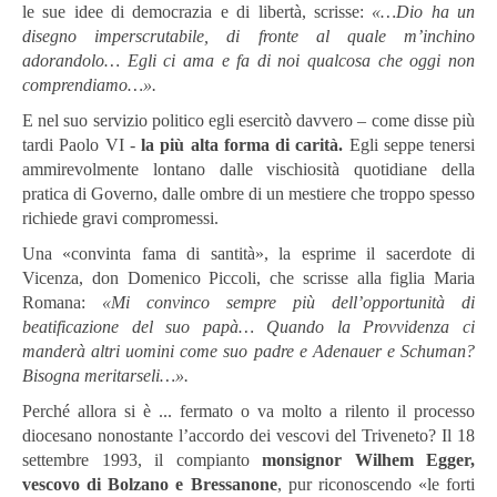
le sue idee di democrazia e di libertà, scrisse:
«…Dio ha un
disegno imperscrutabile, di fronte al quale m’inchino
adorandolo… Egli ci ama e fa di noi qualcosa che oggi non
comprendiamo…».
E nel suo servizio politico egli esercitò davvero – come disse più
tardi Paolo VI -
la più alta forma di carità.
Egli seppe tenersi
ammirevolmente lontano dalle vischiosità quotidiane della
pratica di Governo, dalle ombre di un mestiere che troppo spesso
richiede gravi compromessi.
Una «convinta fama di santità», la esprime il sacerdote di
Vicenza, don Domenico Piccoli, che scrisse alla figlia Maria
Romana:
«Mi convinco sempre più dell’opportunità di
beatificazione del suo papà… Quando la Provvidenza ci
manderà altri uomini come suo padre e Adenauer e Schuman?
Bisogna meritarseli…».
Perché allora si è ... fermato o va molto a rilento il processo
diocesano nonostante l’accordo dei vescovi del Triveneto? Il 18
settembre 1993, il compianto
monsignor Wilhem Egger,
vescovo di Bolzano e Bressanone
, pur riconoscendo «le forti