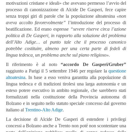
motivazioni cristiane e ideali» che avevano permesso l’avvio del
processo di canonizzazione di Alcide De Gasperi, fece capire
senza troppi giri di parole che la popolazione altoatesina
«non
aveva accolto favorevolmente”
l’introduzione del processo di
beatificazione. Ed erano espresse
“severe riserve circa l’azione
politica di De Gasperi, in rapporto alla soluzione del problema
dell’Alto Adige… al punto tale che il processo canonico
potrebbe costituire, almeno per una certa parte di fedeli di
lingua tedesca, un problema anche sul piano religioso».
Il riferimento è al noto
“accordo De Gasperi/Gruber”
raggiunto a Parigi il 5 settembre 1946 per regolare la
questione
altoatesina
. In base a esso veniva garantita alla popolazione di
lingua tedesca e di tradizioni tirolesi una larga autonomia e un
esteso potere esecutivo in ambito regionale, che sarebbero stati
formalizzati nella costituzione della Provincia autonoma di
Bolzano e in seguito nello statuto speciale concesso dal governo
italiano al
Trentino-Alto Adige
.
La decisione di Alcide De Gasperi di estendere i privilegi
concessi a Bolzano anche a Trento non poté non scontentare una