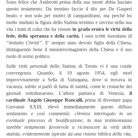
Sono felice che Andreotti prima della sua morte abbia lasciato
questo testamento. Da trentino faccio il tifo per De Gasperi
beato; e non solo per motivi di campanilismo, ma perché ho
molto studiato la figura dello Statista trentino e ravviso nella sua
vita i tratti di colui che ha vissuto
in grado eroico le virtù della
fede, della speranza e della carità.
I suoi scritti trasudano di
“imitatio Christi”
. E’ sempre stato devoto figlio della Chiesa,
distinguendo bene il ministero/magistero della Chiesa e il suo
ruolo di uomo politico.
Sulle virtù personali dello Statista di Trento vi è una corale
convergenza. Quando, il 19 agosto 1954, egli morì
improvvisamente a Sella di Valsugana, dove si trovava in
vacanza, subito si parlò di fama di santità, come le cronache dei
giornali sottolinearono. L’allora patriarca di Venezia,
il
cardinale Angelo Giuseppe Roncalli,
prima di diventare papa
Giovanni XXIII, rilevò immediatamente questo diffuso
sentimento e così commentò:
«Venissi interrogato in un
eventuale processo di beatificazione, la mia testimonianza
sarebbe nettamente favorevole a riconoscere la virtù dello
statista, evidentemente ispirato da una visione biblica della vita,