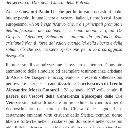
del servizio di Dio, della Chiesa, della Patria».
Anche
Giovanni Paolo II
ebbe per lui in varie occasioni molte
buone parole. In una lettera ai vescovi italiani, ricordò così il suo
europeismo:
«Non è significativo che, tra i principali promotori
dell’unificazione del continente, vi siano uomini… quali De
Gasperi, Adenauer, Schuman… animati da profonda fede
cristiana? Non fu forse dai valori evangelici della libertà e della
solidarietà che essi trassero ispirazione per il loro coraggioso
disegno?»
Il processo di canonizzazione è avviato da tempo. Convinto
ammiratore della singolare ed esemplare testimonianza cristiana
di Alcide De Gasperi e raccogliendo le crescenti sollecitazioni
per avviare l'iter per la canonizzazione,
l'arcivescovo di Trento
Alessandro Maria Gottardi
il 28 gennaio 1987 volle sentire
il
parere dei Vescovi della Conferenza Episcopale delle Tre
Venezie
sull'ipotesi di iniziare un procedimento canonico per il
riconoscimento da parte della Chiesa delle signolari, e
certamente eminenti virtù cristiane dello Statista trentino, uomo
libero e forte che nelle circostanze più dolorose e nelle occasioni
più difficile rispose alla chiamata divina con il suo singolare