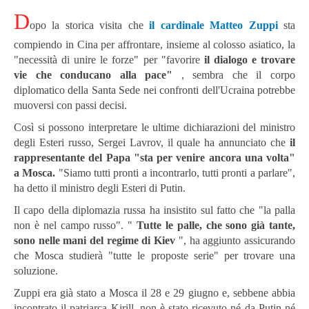
D
opo la storica visita che
il cardinale Matteo Zuppi
sta
compiendo in Cina per affrontare, insieme al colosso asiatico, la
"necessità di unire le forze" per "favorire
il dialogo e trovare
vie che conducano alla pace"
, sembra che il corpo
diplomatico della Santa Sede nei confronti dell'Ucraina potrebbe
muoversi con passi decisi.
Così si possono interpretare le ultime dichiarazioni del ministro
degli Esteri russo, Sergei Lavrov, il quale ha annunciato che
il
rappresentante del Papa "sta per venire ancora una volta"
a Mosca.
"Siamo tutti pronti a incontrarlo, tutti pronti a parlare",
ha detto il ministro degli Esteri di Putin.
Il capo della diplomazia russa ha insistito sul fatto che "la palla
non è nel campo russo". "
Tutte le palle, che sono già tante,
sono nelle mani del regime di Kiev
", ha aggiunto assicurando
che Mosca studierà "tutte le proposte serie" per trovare una
soluzione.
Zuppi era già stato a Mosca il 28 e 29 giugno e, sebbene abbia
incontrato il patriarca Kirill, non è stato ricevuto né da Putin né