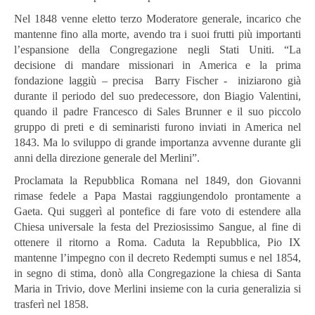
Nel 1848 venne eletto terzo Moderatore generale, incarico che
mantenne fino alla morte, avendo tra i suoi frutti più importanti
l’espansione della Congregazione negli Stati Uniti. “La
decisione di mandare missionari in America e la prima
fondazione laggiù – precisa Barry Fischer - iniziarono già
durante il periodo del suo predecessore, don Biagio Valentini,
quando il padre Francesco di Sales Brunner e il suo piccolo
gruppo di preti e di seminaristi furono inviati in America nel
1843. Ma lo sviluppo di grande importanza avvenne durante gli
anni della direzione generale del Merlini”.
Proclamata la Repubblica Romana nel 1849, don Giovanni
rimase fedele a Papa Mastai raggiungendolo prontamente a
Gaeta. Qui suggerì al pontefice di fare voto di estendere alla
Chiesa universale la festa del Preziosissimo Sangue, al fine di
ottenere il ritorno a Roma. Caduta la Repubblica, Pio IX
mantenne l’impegno con il decreto Redempti sumus e nel 1854,
in segno di stima, donò alla Congregazione la chiesa di Santa
Maria in Trivio, dove Merlini insieme con la curia generalizia si
trasferì nel 1858.