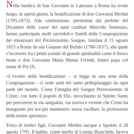
N
ella basilica di San Giovanni in Laterano a Roma ha avuto
luogo, in questi giorni, la beatificazione di don Giovanni Merlini
(1795-1873). Alla celebrazione, presieduta dal prefetto del
Dicastero delle cause dei santi cardinal Marcello Semeraro,
hanno partecipato molti sacerdoti e fratelli della Congregazione
dei missionari del Preziosissimo Sangue, fondata il 15 agosto
1815 a Roma da san Gaspare del Bufalo (1786-1837), alla quale
s’iscrissero fra i primi uomini di grande spiritualità come il fresco
beato e don Giovanni Maria Mastai Ferretti, futuro papa col
nome di Pio IX.
«L’evento della beatificazione – si legge in una nota della
Congregazione - ci vede uniti nel santo pellegrinaggio da ogni
parte del mondo. Come Famiglia del Sangue Preziosissimo di
Cristo, con tutto il popolo di Dio, invochiamo lo Spirito Santo
per percorrere la via sanguinis, via nuova e vivente che Cristo ha
inaugurato per noi per mantenere, senza vacillare, la professione
della nostra speranza».
Terzo di tredici figli, Giovanni Merlini nacque a Spoleto il 28
agosto 1795. Il babbo, come quello di Lorena Bianchetti, faceva