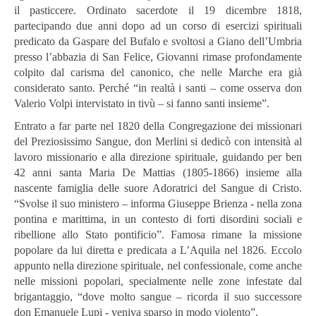
il pasticcere. Ordinato sacerdote il 19 dicembre 1818,
partecipando due anni dopo ad un corso di esercizi spirituali
predicato da Gaspare del Bufalo e svoltosi a Giano dell’Umbria
presso l’abbazia di San Felice, Giovanni rimase profondamente
colpito dal carisma del canonico, che nelle Marche era già
considerato santo. Perché “in realtà i santi – come osserva don
Valerio Volpi intervistato in tivù – si fanno santi insieme”.
Entrato a far parte nel 1820 della Congregazione dei missionari
del Preziosissimo Sangue, don Merlini si dedicò con intensità al
lavoro missionario e alla direzione spirituale, guidando per ben
42 anni santa Maria De Mattias (1805-1866) insieme alla
nascente famiglia delle suore Adoratrici del Sangue di Cristo.
“Svolse il suo ministero – informa Giuseppe Brienza - nella zona
pontina e marittima, in un contesto di forti disordini sociali e
ribellione allo Stato pontificio”. Famosa rimane la missione
popolare da lui diretta e predicata a L’Aquila nel 1826. Eccolo
appunto nella direzione spirituale, nel confessionale, come anche
nelle missioni popolari, specialmente nelle zone infestate dal
brigantaggio, “dove molto sangue – ricorda il suo successore
don Emanuele Lupi - veniva sparso in modo violento”.