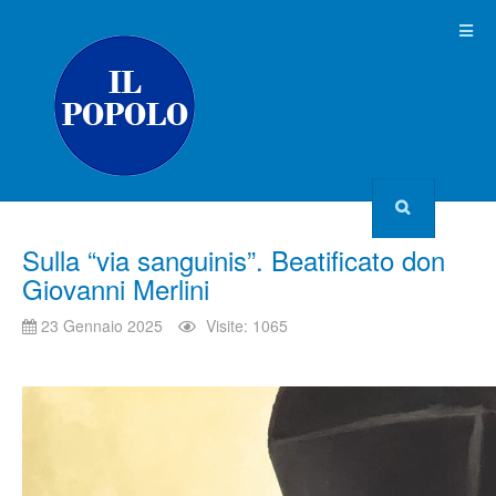
Sulla “via sanguinis”. Beatificato don
Giovanni Merlini
23 Gennaio 2025
Visite: 1065