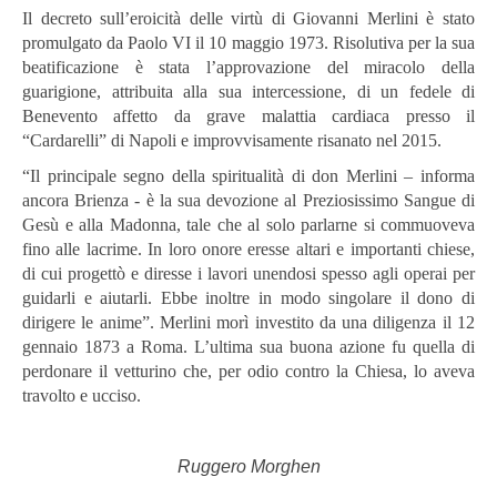
Il decreto sull’eroicità delle virtù di Giovanni Merlini è stato
promulgato da Paolo VI il 10 maggio 1973. Risolutiva per la sua
beatificazione è stata l’approvazione del miracolo della
guarigione, attribuita alla sua intercessione, di un fedele di
Benevento affetto da grave malattia cardiaca presso il
“Cardarelli” di Napoli e improvvisamente risanato nel 2015.
“Il principale segno della spiritualità di don Merlini – informa
ancora Brienza - è la sua devozione al Preziosissimo Sangue di
Gesù e alla Madonna, tale che al solo parlarne si commuoveva
fino alle lacrime. In loro onore eresse altari e importanti chiese,
di cui progettò e diresse i lavori unendosi spesso agli operai per
guidarli e aiutarli. Ebbe inoltre in modo singolare il dono di
dirigere le anime”. Merlini morì investito da una diligenza il 12
gennaio 1873 a Roma. L’ultima sua buona azione fu quella di
perdonare il vetturino che, per odio contro la Chiesa, lo aveva
travolto e ucciso.
Ruggero Morghen