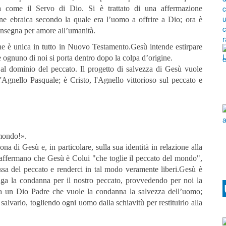
ia come il Servo di Dio. Si è trattato di una affermazione
one ebraica secondo la quale era l’uomo a offrire a Dio; ora è
consegna per amore all’umanità.
one è unica in tutto in Nuovo Testamento.Gesù intende estirpare
e ognuno di noi si porta dentro dopo la colpa d’origine.
al dominio del peccato. Il progetto di salvezza di Gesù vuole
l'Agnello Pasquale; è Cristo, l'Agnello vittorioso sul peccato e
 mondo!».
ona di Gesù e, in particolare, sulla sua identità in relazione alla
 affermano che Gesù è Colui "che toglie il peccato del mondo",
essa del peccato e renderci in tal modo veramente liberi.Gesù è
paga la condanna per il nostro peccato, provvedendo per noi la
ela un Dio Padre che vuole la condanna la salvezza dell’uomo;
lvarlo, togliendo ogni uomo dalla schiavitù per restituirlo alla