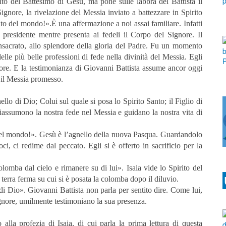
to del Battesimo di Gesù, ma pone sulle labbra del Battista il
 Signore, la rivelazione del Messia inviato a battezzare in Spirito
ato del mondo!».È una affermazione a noi assai familiare. Infatti
e presidente mentre presenta ai fedeli il Corpo del Signore. Il
onsacrato, allo splendore della gloria del Padre. Fu un momento
delle più belle professioni di fede nella divinità del Messia. Egli
nore. E la testimonianza di Giovanni Battista assume ancor oggi
 il Messia promesso.
nello di Dio; Colui sul quale si posa lo Spirito Santo; il Figlio di
riassumono la nostra fede nel Messia e guidano la nostra vita di
 del mondo!». Gesù è l’agnello della nuova Pasqua. Guardandolo
i, ci redime dal peccato. Egli si è offerto in sacrificio per la
mba dal cielo e rimanere su di lui». Isaia vide lo Spirito del
terra ferma su cui si è posata la colomba dopo il diluvio.
 di Dio». Giovanni Battista non parla per sentito dire. Come lui,
ignore, umilmente testimoniano la sua presenza.
 alla profezia di Isaia, di cui parla la prima lettura di questa