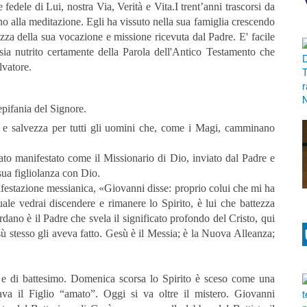
fedele di Lui, nostra Via, Verità e Vita.I trent’anni trascorsi da
ano alla meditazione. Egli ha vissuto nella sua famiglia crescendo
zza della sua vocazione e missione ricevuta dal Padre. E' facile
 sia nutrito certamente della Parola dell'Antico Testamento che
lvatore.
epifania del Signore.
 e salvezza per tutti gli uomini che, come i Magi, camminano
to manifestato come il Missionario di Dio, inviato dal Padre e
 sua figliolanza con Dio.
ifestazione messianica, «Giovanni disse: proprio colui che mi ha
uale vedrai discendere e rimanere lo Spirito, è lui che battezza
ano è il Padre che svela il significato profondo del Cristo, qui
ù stesso gli aveva fatto. Gesù è il Messia; è la Nuova Alleanza;
a e di battesimo. Domenica scorsa lo Spirito è sceso come una
 il Figlio “amato”. Oggi si va oltre il mistero. Giovanni