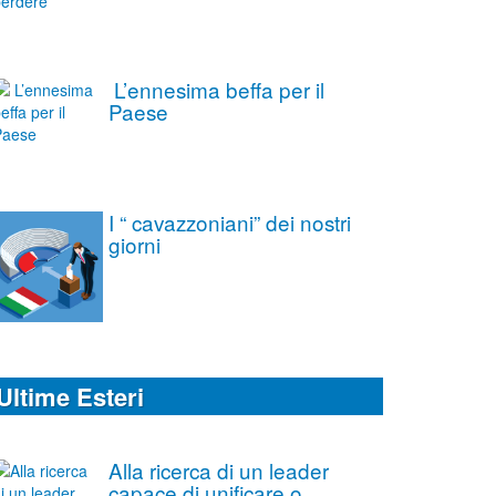
L’ennesima beffa per il
Paese
I “ cavazzoniani” dei nostri
giorni
Ultime Esteri
Alla ricerca di un leader
capace di unificare o,