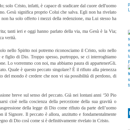
 solo Cristo, infatti, è capace di sradicare dal cuore dell'uomo
omo. Gesù significa proprio Colui che salva. Egli non ha rivelato
; non ha solo offerto i mezzi della redenzione, ma Lui stesso ha
ita; tanti ieri e oggi hanno parlato della via, ma Gesù è la Via;
ca verità.
olo nello Spirito noi potremo riconosciamo il Cristo, solo nello
e figlio di Dio. Troppo spesso, purtroppo, se ci interroghiamo
zione. Lo vorremmo con noi, ma abbiamo paura di appartenerGli.
cato. Quale è questo peccato singolare? È il rifiuto alla pienezza
ato del mondo è credere che non vi sia possibilità di perdono, di
essione breve sul senso del peccato. Già nei lontani anni ‘50 Pio
uarsi cioè nella coscienza della percezione della sua gravità o
 trasgressione della legge di Dio come rifiuto da parte dell’uomo
con il Signore. Il peccato è allora, anzitutto e fondamentalmente
egno di Dio così come si è definitivamente rivelato in Cristo.