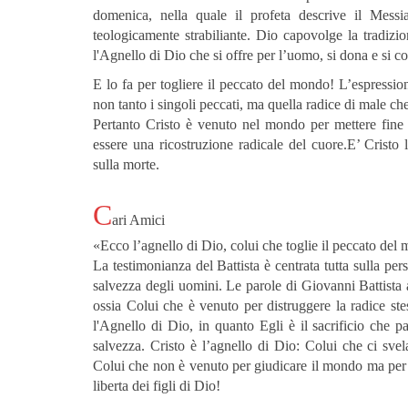
domenica, nella quale il profeta descrive il Mess
teologicamente strabiliante. Dio capovolge la tradizi
l'Agnello di Dio che si offre per l’uomo, si dona e si 
E lo fa per togliere il peccato del mondo! L’espressi
non tanto i singoli peccati, ma quella radice di male ch
Pertanto Cristo è venuto nel mondo per mettere fine 
essere una ricostruzione radicale del cuore.E’ Cristo 
sulla morte.
C
ari Amici
«Ecco l’agnello di Dio, colui che toglie il peccato del
La testimonianza del Battista è centrata tutta sulla pers
salvezza degli uomini. Le parole di Giovanni Battista
ossia Colui che è venuto per distruggere la radice st
l'Agnello di Dio, in quanto Egli è il sacrificio che 
salvezza. Cristo è l’agnello di Dio: Colui che ci sv
Colui che non è venuto per giudicare il mondo ma per sa
liberta dei figli di Dio!