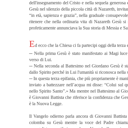
dell'insegnamento del Cristo e nella sequela generosa e 
Gesù nel silenzio della piccola città di Nazareth, invit
“in età, sapienza e grazia”, nella graduale consapevole
ritenere che nella ordinaria vita di Nazareth Gesù si
profeticamente annunciava la Sua storia di Messia e Sa
E
d ecco che la Chiesa ci fa partecipi oggi della terza 
─ Nella prima Gesù è stato manifestato ai Magi luce
verso di Lui.
─ Nella seconda al Battesimo nel Giordano Gesù è sta
dallo Spirito perché in Lui l'umanità si riconosca nella
─ In questa terza epifania, che più propriamente è man
inviato a battezzare nell’acqua mi disse: “Colui sul q
nello Spirito Santo”.» Ma mentre nel Battesimo al Giord
è Giovanni Battista che riferisce la confidenza che Ges
è la Nuova Legge.
Il Vangelo odierno parla ancora di Giovanni Battist
colomba su Gesù mentre la voce del Padre chiamava