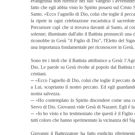
evangelista non riferisce nel suo Vangelo l’avvenimen
fatto che egli abbia visto lo Spirito posarsi sul Cristo
Santo. «Ecco l’agnello di Dio, colui che toglie il pecc
la ripete in ogni celebrazione eucaristica il sacerdot
Precursore capì che si trovava davanti al Santo, al c
solenne; illuminato dall'alto il Battista pronunciò una 
riconobbe in Gesù "il Figlio di Dio", l'Eletto del Sig
una importanza fondamentale per riconoscere in Gesù,
Sono tre i titoli che il Battista attribuisce a Gesù: l’Ag
Dio. Le parole su Gesù rivolte al popolo dal Battista 
cristiani.
─ «Ecco l’agnello di Dio, colui che toglie il peccato
a Lui, scopriamo il nostro peccato. Ed egli guardandoc
nostra salvezza.
─ «Ho contemplato lo Spirito discendere come una colo
Servo di Dio. Giovanni vide Gesù di Nazaret. Egli è la 
─ «Io ho visto e ho testimoniato che questi è il Figlio
tutti coloro che hanno sperimentato la vicinanza del S
Giovanni il Battezzatore ha fatto esplicito riferimento