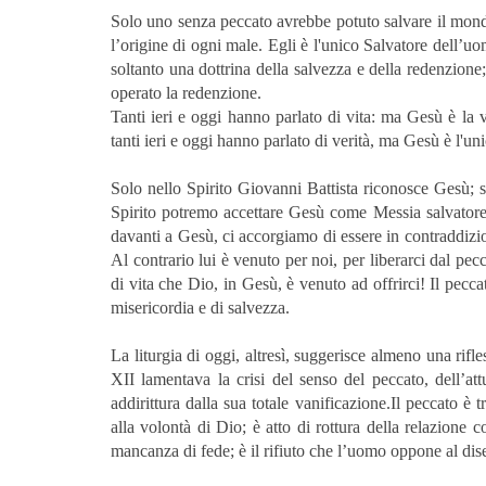
Solo uno senza peccato avrebbe potuto salvare il mondo;
l’origine di ogni male. Egli è l'unico Salvatore dell’u
soltanto una dottrina della salvezza e della redenzione
operato la redenzione.
Tanti ieri e oggi hanno parlato di vita: ma Gesù è la v
tanti ieri e oggi hanno parlato di verità, ma Gesù è l'uni
Solo nello Spirito Giovanni Battista riconosce Gesù; s
Spirito potremo accettare Gesù come Messia salvatore 
davanti a Gesù, ci accorgiamo di essere in contraddi
Al contrario lui è venuto per noi, per liberarci dal pec
di vita che Dio, in Gesù, è venuto ad offrirci! Il pecc
misericordia e di salvezza.
La liturgia di oggi, altresì, suggerisce almeno una rifl
XII lamentava la crisi del senso del peccato, dell’att
addirittura dalla sua totale vanificazione.Il peccato è
alla volontà di Dio; è atto di rottura della relazione 
mancanza di fede; è il rifiuto che l’uomo oppone al dis