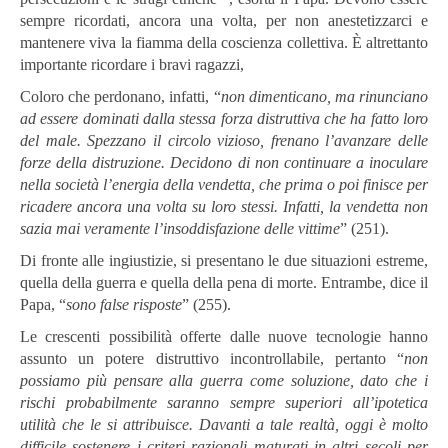
sempre ricordati, ancora una volta, per non anestetizzarci e
mantenere viva la fiamma della coscienza collettiva. È altrettanto
importante ricordare i bravi ragazzi,
Coloro che perdonano, infatti, “
non dimenticano, ma rinunciano
ad essere dominati dalla stessa forza distruttiva che ha fatto loro
del male. Spezzano il circolo vizioso, frenano l’avanzare delle
forze della distruzione. Decidono di non continuare a inoculare
nella società l’energia della vendetta, che prima o poi finisce per
ricadere ancora una volta su loro stessi. Infatti, la vendetta non
sazia mai veramente l’insoddisfazione delle vittime
” (251).
Di fronte alle ingiustizie, si presentano le due situazioni estreme,
quella della guerra e quella della pena di morte. Entrambe, dice il
Papa, “
sono false risposte
” (255).
Le crescenti possibilità offerte dalle nuove tecnologie hanno
assunto un potere distruttivo incontrollabile, pertanto “
non
possiamo più pensare alla guerra come soluzione, dato che i
rischi probabilmente saranno sempre superiori all’ipotetica
utilità che le si attribuisce. Davanti a tale realtà, oggi è molto
difficile sostenere i criteri razionali maturati in altri secoli per