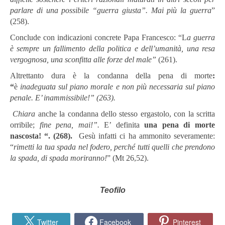
parlare di una possibile “guerra giusta”. Mai più la guerra
”
(258).
Conclude con indicazioni concrete Papa Francesco: “L
a guerra
è sempre un fallimento della politica e dell’umanità, una resa
vergognosa, una sconfitta alle forze del male”
(261).
Altrettanto dura è la condanna della pena di morte
:
“
è
inadeguata sul piano morale e non più necessaria sul piano
penale. E’ inammissibile!” (263).
Chiara
anche la condanna dello stesso ergastolo, con la scritta
orribile;
fine pena, mai!”.
E’ definita
una pena di morte
nascosta! “. (268).
Gesù infatti ci ha ammonito severamente:
“
rimetti la tua spada nel fodero, perché tutti quelli che prendono
la spada, di spada moriranno!
” (Mt 26,52).
Teofilo
Twitter
Facebook
Pinterest