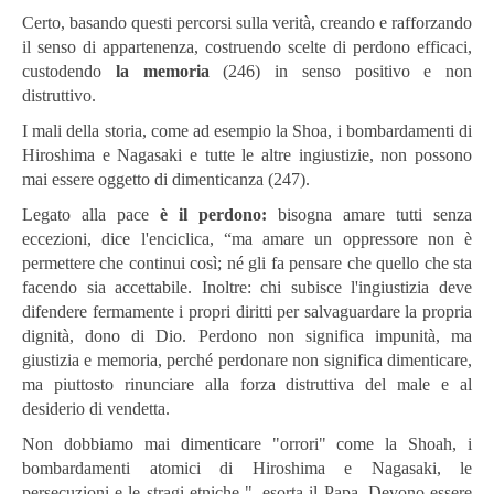
Certo, basando questi percorsi sulla verità, creando e rafforzando
il senso di appartenenza, costruendo scelte di perdono efficaci,
custodendo
la memoria
(246) in senso positivo e non
distruttivo.
I mali della storia, come ad esempio la Shoa, i bombardamenti di
Hiroshima e Nagasaki e tutte le altre ingiustizie, non possono
mai essere oggetto di dimenticanza (247).
Legato alla pace
è il perdono:
bisogna amare tutti senza
eccezioni, dice l'enciclica, “ma amare un oppressore non è
permettere che continui così; né gli fa pensare che quello che sta
facendo sia accettabile. Inoltre: chi subisce l'ingiustizia deve
difendere fermamente i propri diritti per salvaguardare la propria
dignità, dono di Dio. Perdono non significa impunità, ma
giustizia e memoria, perché perdonare non significa dimenticare,
ma piuttosto rinunciare alla forza distruttiva del male e al
desiderio di vendetta.
Non dobbiamo mai dimenticare "orrori" come la Shoah, i
bombardamenti atomici di Hiroshima e Nagasaki, le
persecuzioni e le stragi etniche ", esorta il Papa. Devono essere