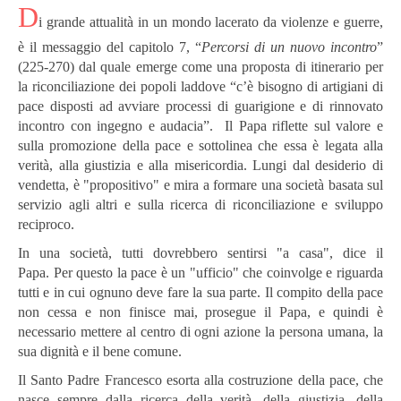
D
i grande attualità in un mondo lacerato da violenze e guerre,
è il messaggio del capitolo 7, “
Percorsi di un nuovo incontro
”
(225-270) dal quale emerge come una proposta di itinerario per
la riconciliazione dei popoli laddove “c’è bisogno di artigiani di
pace disposti ad avviare processi di guarigione e di rinnovato
incontro con ingegno e audacia”. Il Papa riflette sul valore e
sulla promozione della pace e sottolinea che essa è legata alla
verità, alla giustizia e alla misericordia. Lungi dal desiderio di
vendetta, è "propositivo" e mira a formare una società basata sul
servizio agli altri e sulla ricerca di riconciliazione e sviluppo
reciproco.
In una società, tutti dovrebbero sentirsi "a casa", dice il
Papa. Per questo la pace è un "ufficio" che coinvolge e riguarda
tutti e in cui ognuno deve fare la sua parte. Il compito della pace
non cessa e non finisce mai, prosegue il Papa, e quindi è
necessario mettere al centro di ogni azione la persona umana, la
sua dignità e il bene comune.
Il Santo Padre Francesco esorta alla costruzione della pace, che
nasce sempre dalla ricerca della verità, della giustizia, della