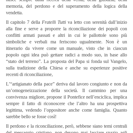
memoria, del perdono e del superamento della logica della
vendetta.
Il capitolo 7 della
Fratelli Tutti
va letto con serenità dall’inizio
alla fine e serve a proporre la riconciliazione dei popoli con
conflitti armati passati e altri in cui le pallottole sono più
simboliche e verbali ma feriscono ugualmente. Non è un
itinerario da vivere come un manuale, visto che in ciascun
popolo ogni idea può gettare radici a modo suo, in base allo
“stato del terreno”. La proposta del Papa si fonda sul Vangelo,
sulla tradizione della Chiesa e anche su esperienze positive
recenti di riconciliazione,
L’“artigianato della pace” deriva dal lavoro congiunto e non da
un’omogeneizzazione della società. Il cammino per una
convivenza migliore, propone il Pontefice nell’enciclica, implica
sempre il fatto di riconoscere che l’altro ha una prospettiva
legittima, vedendo l’oppositore anche come famiglia. Quanto
sarebbe bello se fosse così!
Il perdono e la riconciliazione, però, sebbene siano temi centrali
del messaggio cristiano, non devono mai lasciare spazio agli