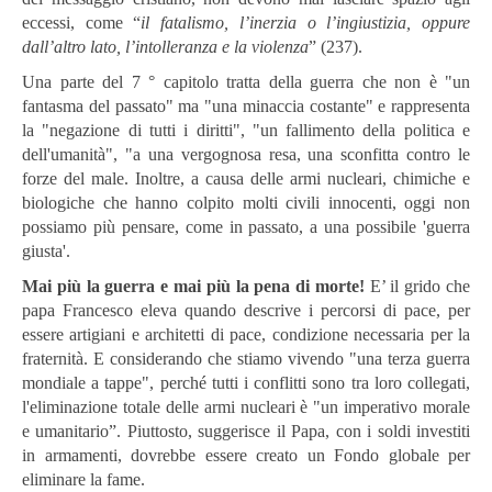
eccessi, come “
il fatalismo, l’inerzia o l’ingiustizia, oppure
dall’altro lato, l’intolleranza e la violenza
” (237).
Una parte del 7 ° capitolo tratta della guerra che non è "un
fantasma del passato" ma "una minaccia costante" e rappresenta
la "negazione di tutti i diritti", "un fallimento della politica e
dell'umanità", "a una vergognosa resa, una sconfitta contro le
forze del male. Inoltre, a causa delle armi nucleari, chimiche e
biologiche che hanno colpito molti civili innocenti, oggi non
possiamo più pensare, come in passato, a una possibile 'guerra
giusta'.
Mai più la guerra e mai più la pena di morte!
E’ il grido che
papa Francesco eleva quando descrive i percorsi di pace, per
essere artigiani e architetti di pace, condizione necessaria per la
fraternità. E considerando che stiamo vivendo "una terza guerra
mondiale a tappe", perché tutti i conflitti sono tra loro collegati,
l'eliminazione totale delle armi nucleari è "un imperativo morale
e umanitario”. Piuttosto, suggerisce il Papa, con i soldi investiti
in armamenti, dovrebbe essere creato un Fondo globale per
eliminare la fame.