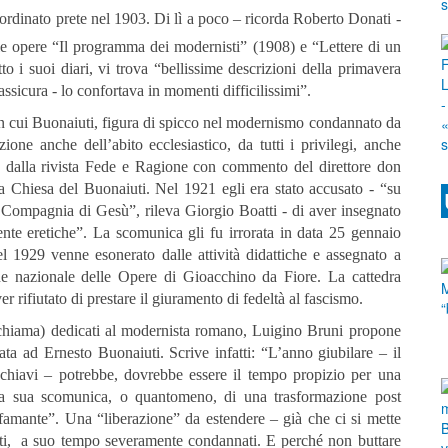
ordinato prete nel 1903. Di lì a poco – ricorda Roberto Donati -
le opere “Il programma dei modernisti” (1908) e “Lettere di un
 i suoi diari, vi trova “bellissime descrizioni della primavera
ssicura - lo confortava in momenti difficilissimi”.
con cui Buonaiuti, figura di spicco nel modernismo condannato da
one anche dell’abito ecclesiastico, da tutti i privilegi, anche
to dalla rivista Fede e Ragione con commento del direttore don
la Chiesa del Buonaiuti. Nel 1921 egli era stato accusato - “su
a Compagnia di Gesù”, rileva Giorgio Boatti - di aver insegnato
nte eretiche”. La scomunica gli fu irrorata in data 25 gennaio
 1929 venne esonerato dalle attività didattiche e assegnato a
one nazionale delle Opere di Gioacchino da Fiore. La cattedra
er rifiutato di prestare il giuramento di fedeltà al fascismo.
 chiama) dedicati al modernista romano, Luigino Bruni propone
a ad Ernesto Buonaiuti. Scrive infatti: “L’anno giubilare – il
 schiavi – potrebbe, dovrebbe essere il tempo propizio per una
ella sua scomunica, o quantomeno, di una trasformazione post
famante”. Una “liberazione” da estendere – già che ci si mette
isti, a suo tempo severamente condannati. E perché non buttare