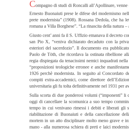
C
ompagno di studi di Roncalli all’Apollinare, venne 
Ernesto Buonaiuti prese le difese del modernismo nel
prete modernista” (1908). Rossana Dedola, che ha letto
romana a Villa Borghese”. “La rinascita della natura – a
Giusto cent’ anni fa il S. Uffizio emanava il decreto 
san Pio X, “veniva dichiarato decaduto con la privazi
esteriori del sacerdozio”. Il documento era pubblica
Paolo de Töth, che ricordava la ostinata ribellione al
regia dispiegata da tenacissimi nemici inquadrati nell
“proposizioni teologiche erronee e anche manifestame
1926 perchè modernista. In seguito al Concordato del
compiti extra-accademici, come direttore dell’Edizi
universitaria gli fu tolta definitivamente nel 1931 per av
Sulla scorta di due ponderosi volumi (“imponenti” li
oggi di cancellare la scomunica a suo tempo comminat
tempo in cui venivano rimessi i debiti e liberati gli
riabilitazione di Buonaiuti e della cancellazione d
mortem in un atto disciplinare molto meno grave e in
mano - alla numerosa schiera di preti e laici modern