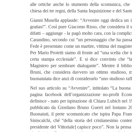
alle ortiche anche lo stumento della scomunica, che 
chiesa dei tre regni, della Santa Inquisizione e del Sant
Gianni Musella applaude: “Avvenire oggi dedica un i
gratias!”. Così pure Giacomo Risso, che considera il 
difatti – aggiunge - la pagò molto cara, con la complic
Carandino, secondo cui “un personaggio che ha passato 
Fede è presentato come un martire, vittima del magistero
Per Mario Proietti siamo di fronte ad “una scelta che i
certa stampa ecclesiale”. E si dice convinto che “l
Magistero per sembrare dialogante”. Mentre il bibli
Bruni, che considera davvero un ottimo studioso, 
buonaiutata dice anzi di considerarlo “uno studioso raff
Nel suo articolo su “Avvenire”, intitolato “La buona 
pagina facebook dell’organizzazione no-profit Eco
definisce - nato per ispirazione di Chiara Lubich nel 
pubblicato da Giordano Bruno Guerri nel lontano 20
Buonaiuti, il prete scomunicato che ispira Papa Fr
Siniscalchi, ché “della storia del cristianesimo con
presidente del Vittoriale] capisce poco”. Non la pensa