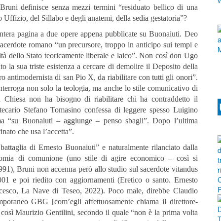
Bruni definisce senza mezzi termini “residuato bellico di una
o Uffizio, del Sillabo e degli anatemi, della sedia gestatoria”?
ntera pagina a due opere appena pubblicate su Buonaiuti. Deo
sacerdote romano “un precursore, troppo in anticipo sui tempi e
ità dello Stato teoricamente liberale e laico”. Non così don Ugo
la sua triste esistenza a cercare di demolire il Deposito della
 antimodernista di san Pio X, da riabilitare con tutti gli onori”.
nterroga non solo la teologia, ma anche lo stile comunicativo di
a Chiesa non ha bisogno di riabilitare chi ha contraddetto il
otecario Stefano Tomasino confessa di leggere spesso Luigino
ma “su Buonaiuti – aggiunge – penso sbagli”. Dopo l’ultima
inato che usa l’accetta”.
battaglia di Ernesto Buonaiuti” e naturalmente rilanciato dalla
nomia di comunione (uno stile di agire economico – così si
1991), Bruni non accenna però allo studio sul sacerdote vitandus
01 e poi riedito con aggiornamenti (Eretico o santo. Ernesto
ancesco, La Nave di Teseo, 2022). Poco male, direbbe Claudio
temporaneo GBG [com’egli affettuosamente chiama il direttore-
 così Maurizio Gentilini, secondo il quale “non è la prima volta