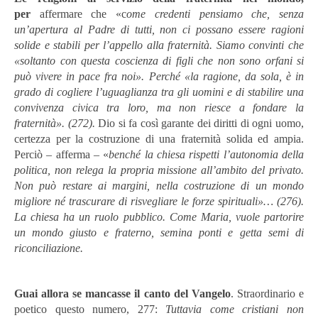
per
affermare che «c
ome credenti pensiamo che, senza
un’apertura al Padre di tutti, non ci possano essere ragioni
solide e stabili per l’appello alla fraternità. Siamo convinti che
«soltanto con questa coscienza di figli che non sono orfani si
può vivere in pace fra noi». Perché «la ragione, da sola, è in
grado di cogliere l’uguaglianza tra gli uomini e di stabilire una
convivenza civica tra loro, ma non riesce a fondare la
fraternità».
(272).
Dio si fa così garante dei diritti di ogni uomo,
certezza per la costruzione di una fraternità solida ed ampia.
Perciò – afferma – «
benché la chiesa rispetti l’autonomia della
politica, non relega la propria missione all’ambito del privato.
Non può restare ai margini, nella costruzione di un mondo
migliore né trascurare di risvegliare le forze spirituali»… (276).
La chiesa ha un ruolo pubblico. Come Maria, vuole partorire
un mondo giusto e fraterno, semina ponti e getta semi di
riconciliazione.
Guai allora se mancasse il canto del
Vangelo
. Straordinario e
poetico questo numero, 277:
Tuttavia come cristiani non