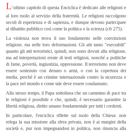
L
’ultimo capitolo di questa Enciclica è dedicato alle religioni e
al loro ruolo al servizio della fraternità. Le religioni raccolgono
secoli di esperienza e di sapienza, e dunque devono partecipare
al dibattito pubblico così come la politica o la scienza (cfr 275).
La violenza non trova il suo fondamento nelle convinzioni
religiose, ma nelle loro deformazioni. Gli atti tanto "esecrabili"
quanto gli atti terroristici, quindi, non sono dovuti alla religione,
ma ad interpretazioni errate di testi religiosi, nonché a politiche
di fame, povertà, ingiustizia, oppressione. Il terrorismo non deve
essere sostenuto con denaro o armi, o con la copertura dei
media, perché è un crimine internazionale contro la sicurezza e
la pace nel mondo e come tale deve essere condannato.
Allo stesso tempo, il Papa sottolinea che un cammino di pace tra
le religioni è possibile e che, quindi, è necessario garantire la
libertà religiosa, diritto umano fondamentale per tutti i credenti.
In particolare, l'enciclica riflette sul ruolo della Chiesa: non
relega la sua missione alla sfera privata, non è ai margini della
società e, pur non impegnandosi in politica, non rinuncia alla