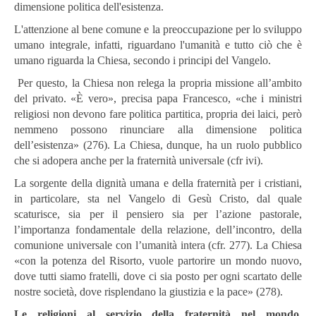
dimensione politica dell'esistenza.
L'attenzione al bene comune e la preoccupazione per lo sviluppo
umano integrale, infatti, riguardano l'umanità e tutto ciò che è
umano riguarda la Chiesa, secondo i principi del Vangelo.
Per questo, la Chiesa non relega la propria missione all’ambito
del privato. «È vero», precisa papa Francesco, «che i ministri
religiosi non devono fare politica partitica, propria dei laici, però
nemmeno possono rinunciare alla dimensione politica
dell’esistenza» (276). La Chiesa, dunque, ha un ruolo pubblico
che si adopera anche per la fraternità universale (cfr ivi).
La sorgente della dignità umana e della fraternità per i cristiani,
in particolare, sta nel Vangelo di Gesù Cristo, dal quale
scaturisce, sia per il pensiero sia per l’azione pastorale,
l’importanza fondamentale della relazione, dell’incontro, della
comunione universale con l’umanità intera (cfr. 277). La Chiesa
«con la potenza del Risorto, vuole partorire un mondo nuovo,
dove tutti siamo fratelli, dove ci sia posto per ogni scartato delle
nostre società, dove risplendano la giustizia e la pace» (278).
Le religioni al servizio della fraternità nel mondo,