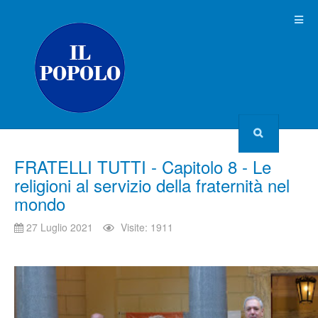
FRATELLI TUTTI - Capitolo 8 - Le
religioni al servizio della fraternità nel
mondo
27 Luglio 2021
Visite: 1911